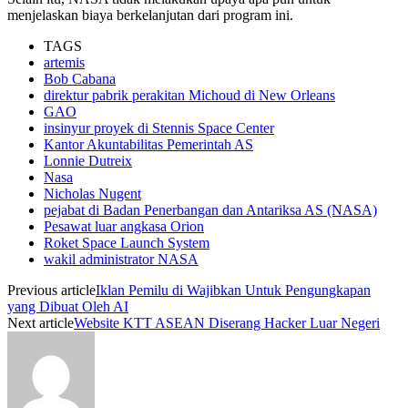
menjelaskan biaya berkelanjutan dari program ini.
TAGS
artemis
Bob Cabana
direktur pabrik perakitan Michoud di New Orleans
GAO
insinyur proyek di Stennis Space Center
Kantor Akuntabilitas Pemerintah AS
Lonnie Dutreix
Nasa
Nicholas Nugent
pejabat di Badan Penerbangan dan Antariksa AS (NASA)
Pesawat luar angkasa Orion
Roket Space Launch System
wakil administrator NASA
Previous article
Iklan Pemilu di Wajibkan Untuk Pengungkapan
yang Dibuat Oleh AI
Next article
Website KTT ASEAN Diserang Hacker Luar Negeri