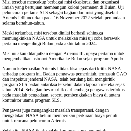
Misi tersebut mencakup berbagai misi eksplorasi dan organisasi
ilmiah yang bertujuan membangun koloni permanen di Bulan. Uji
peluncuran pertama SLS sebagai bagian dari misi yang disebut
Artemis I diluncurkan pada 16 November 2022 setelah penundaan
selama bertahun-tahun.
Meski terlambat, misi tersebut dinilai berhasil sehingga
memungkinkan NASA untuk melakukan misi uji coba berawak
pertama mengelilingi Bulan pada akhir tahun 2024.
Misi ini akan dilanjutkan dengan Artemis III, upaya pertama untuk
mengembalikan astronot Amerika ke Bulan sejak program Apollo.
Namun keberhasilan Artemis I tidak bisa lepas dari kritik NASA
terhadap program ini. Badan pengawas pemerintah, termasuk GAO
dan inspektur jenderal NASA, telah berulang kali mengkritik
program SLS badan antariksa tersebut dalam laporan mereka sejak
tahun 2014. Sebagian besar kritik dari lembaga pengawas terfokus
pada masalah pengadaan, seperti pembengkakan biaya di antara
kontraktor utama program SLS.
Pengawas juga mengangkat masalah transparansi, dengan
mengatakan NASA belum memberikan perkiraan biaya penuh
untuk rencana peluncuran Artemis.
Selain itu, NASA tidak melakukan upaya apa pun untuk