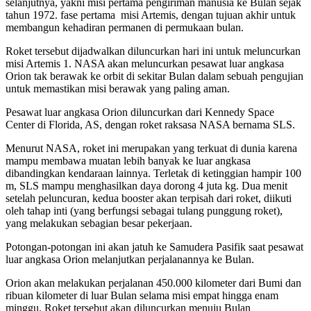
selanjutnya, yakni misi pertama pengiriman manusia ke Bulan sejak
tahun 1972. fase pertama misi Artemis, dengan tujuan akhir untuk
membangun kehadiran permanen di permukaan bulan.
Roket tersebut dijadwalkan diluncurkan hari ini untuk meluncurkan
misi Artemis 1. NASA akan meluncurkan pesawat luar angkasa
Orion tak berawak ke orbit di sekitar Bulan dalam sebuah pengujian
untuk memastikan misi berawak yang paling aman.
Pesawat luar angkasa Orion diluncurkan dari Kennedy Space
Center di Florida, AS, dengan roket raksasa NASA bernama SLS.
Menurut NASA, roket ini merupakan yang terkuat di dunia karena
mampu membawa muatan lebih banyak ke luar angkasa
dibandingkan kendaraan lainnya. Terletak di ketinggian hampir 100
m, SLS mampu menghasilkan daya dorong 4 juta kg. Dua menit
setelah peluncuran, kedua booster akan terpisah dari roket, diikuti
oleh tahap inti (yang berfungsi sebagai tulang punggung roket),
yang melakukan sebagian besar pekerjaan.
Potongan-potongan ini akan jatuh ke Samudera Pasifik saat pesawat
luar angkasa Orion melanjutkan perjalanannya ke Bulan.
Orion akan melakukan perjalanan 450.000 kilometer dari Bumi dan
ribuan kilometer di luar Bulan selama misi empat hingga enam
minggu. Roket tersebut akan diluncurkan menuju Bulan