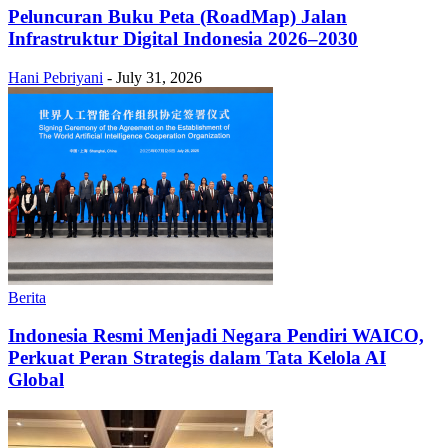
Peluncuran Buku Peta (RoadMap) Jalan
Infrastruktur Digital Indonesia 2026–2030
Hani Pebriyani
-
July 31, 2026
Berita
Indonesia Resmi Menjadi Negara Pendiri WAICO,
Perkuat Peran Strategis dalam Tata Kelola AI
Global