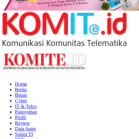
Home
Berita
Bisnis
Cyber
IT & Telco
Paguyuban
Profil
Review
Data Sains
Solusi TI