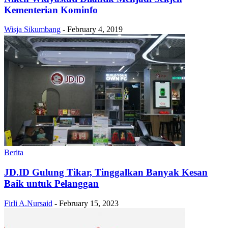
Kementerian Kominfo
Wisja Sikumbang
-
February 4, 2019
Berita
JD.ID Gulung Tikar, Tinggalkan Banyak Kesan
Baik untuk Pelanggan
Firli A.Nursaid
-
February 15, 2023