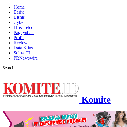
Home
Berita
Bisnis
Cyber
IT & Telco
Paguyuban
Profil
Review
Data Sains
Solusi TI
PRNewswire
Search
Komite