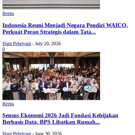
Berita
Indonesia Resmi Menjadi Negara Pendiri WAICO,
Perkuat Peran Strategis dalam Tata...
Hani Pebriyani
-
July 20, 2026
0
Berita
Sensus Ekonomi 2026 Jadi Fondasi Kebijakan
Berbasis Data, BPS Libatkan Rumah...
Hani Pebriyani
-
June 30, 2026