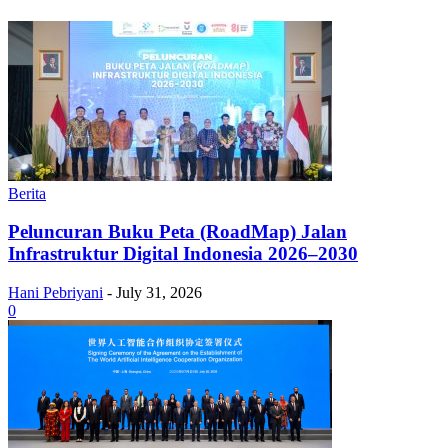
Berita
Peluncuran Buku Peta (RoadMap) Jalan
Infrastruktur Digital Indonesia 2026–2030
Hani Pebriyani
-
July 31, 2026
0