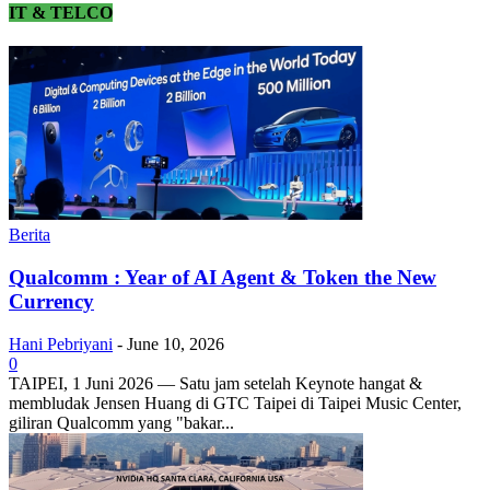
IT & TELCO
Berita
Qualcomm : Year of AI Agent & Token the New
Currency
Hani Pebriyani
-
June 10, 2026
0
TAIPEI, 1 Juni 2026 — Satu jam setelah Keynote hangat &
membludak Jensen Huang di GTC Taipei di Taipei Music Center,
giliran Qualcomm yang "bakar...