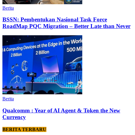
Berita
BSSN: Pembentukan Nasional Task Force
RoadMap PQC Migration – Better Late than Never
Berita
Qualcomm : Year of AI Agent & Token the New
Currency
BERITA TERBARU