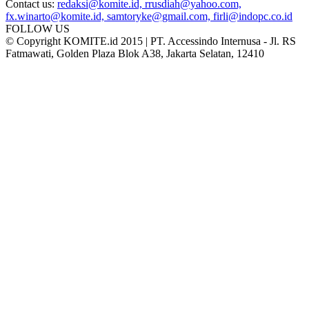
Contact us:
redaksi@komite.id, rrusdiah@yahoo.com,
fx.winarto@komite.id, samtoryke@gmail.com, firli@indopc.co.id
FOLLOW US
© Copyright KOMITE.id 2015 | PT. Accessindo Internusa - Jl. RS
Fatmawati, Golden Plaza Blok A38, Jakarta Selatan, 12410