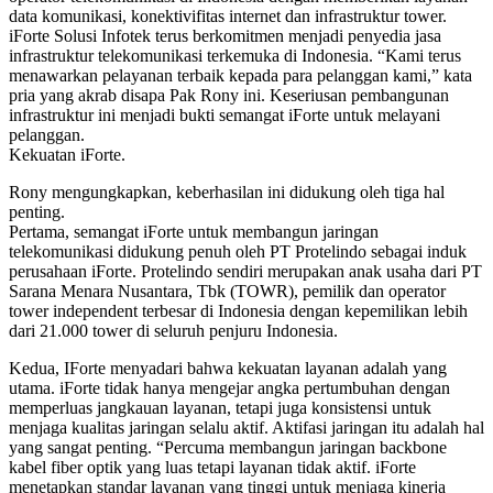
data komunikasi, konektivifitas internet dan infrastruktur tower.
iForte Solusi Infotek terus berkomitmen menjadi penyedia jasa
infrastruktur telekomunikasi terkemuka di Indonesia. “Kami terus
menawarkan pelayanan terbaik kepada para pelanggan kami,” kata
pria yang akrab disapa Pak Rony ini. Keseriusan pembangunan
infrastruktur ini menjadi bukti semangat iForte untuk melayani
pelanggan.
Kekuatan iForte.
Rony mengungkapkan, keberhasilan ini didukung oleh tiga hal
penting.
Pertama, semangat iForte untuk membangun jaringan
telekomunikasi didukung penuh oleh PT Protelindo sebagai induk
perusahaan iForte. Protelindo sendiri merupakan anak usaha dari PT
Sarana Menara Nusantara, Tbk (TOWR), pemilik dan operator
tower independent terbesar di Indonesia dengan kepemilikan lebih
dari 21.000 tower di seluruh penjuru Indonesia.
Kedua, IForte menyadari bahwa kekuatan layanan adalah yang
utama. iForte tidak hanya mengejar angka pertumbuhan dengan
memperluas jangkauan layanan, tetapi juga konsistensi untuk
menjaga kualitas jaringan selalu aktif. Aktifasi jaringan itu adalah hal
yang sangat penting. “Percuma membangun jaringan backbone
kabel fiber optik yang luas tetapi layanan tidak aktif. iForte
menetapkan standar layanan yang tinggi untuk menjaga kinerja