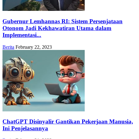
Gubernur Lemhannas RI: Sistem Persenjataan
Otonom Jadi Kekhawatiran Utama dalam
Implementasi...
Berita
February 22, 2023
ChatGPT Disinyalir Gantikan Pekerjaan Manusia,
Ini Penjelasannya