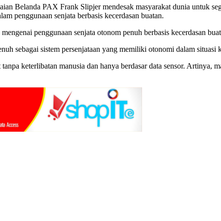
aian Belanda PAX Frank Slipjer mendesak masyarakat dunia untuk s
am penggunaan senjata berbasis kecerdasan buatan.
 mengenai penggunaan senjata otonom penuh berbasis kecerdasan buata
uh sebagai sistem persenjataan yang memiliki otonomi dalam situasi kr
npa keterlibatan manusia dan hanya berdasar data sensor. Artinya, man