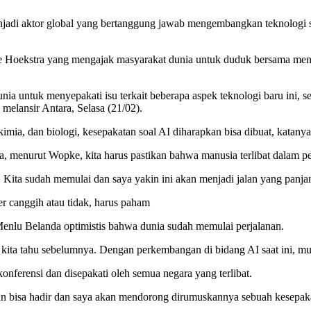
enjadi aktor global yang bertanggung jawab mengembangkan teknologi 
 Hoekstra yang mengajak masyarakat dunia untuk duduk bersama meny
a untuk menyepakati isu terkait beberapa aspek teknologi baru ini, se
melansir Antara, Selasa (21/02).
imia, dan biologi, kesepakatan soal AI diharapkan bisa dibuat, katanya
a, menurut Wopke, kita harus pastikan bahwa manusia terlibat dalam p
 Kita sudah memulai dan saya yakin ini akan menjadi jalan yang panjan
er canggih atau tidak, harus paham
Menlu Belanda optimistis bahwa dunia sudah memulai perjalanan.
dak kita tahu sebelumnya. Dengan perkembangan di bidang AI saat ini, m
nferensi dan disepakati oleh semua negara yang terlibat.
pkan bisa hadir dan saya akan mendorong dirumuskannya sebuah kesepak