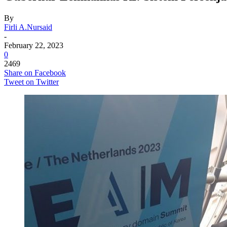
By
Firli A.Nursaid
-
February 22, 2023
0
2469
Share on Facebook
Tweet on Twitter