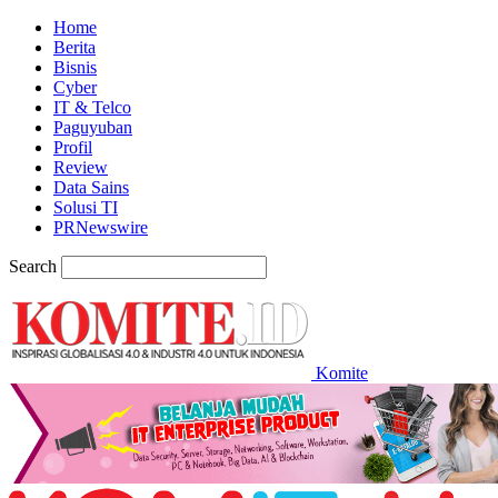
Home
Berita
Bisnis
Cyber
IT & Telco
Paguyuban
Profil
Review
Data Sains
Solusi TI
PRNewswire
Search
Komite