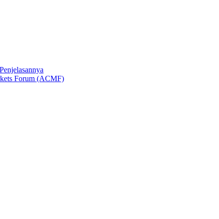
 Penjelasannya
rkets Forum (ACMF)