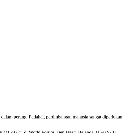
n dalam perang. Padahal, pertimbangan manusia sangat diperlukan
REAIM) 2023
”, di World Forum, Den Haag, Belanda, (15/02/23).