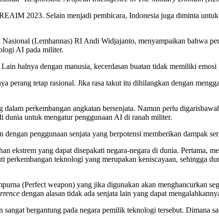
an REAIM 2023. Selain menjadi pembicara, Indonesia juga diminta unt
n Nasional (Lemhannas) RI Andi Widjajanto, menyampaikan bahwa pen
ogi AI pada militer.
Lain halnya dengan manusia, kecerdasan buatan tidak memiliki emosi 
aya perang tetap rasional. Jika rasa takut itu dihilangkan dengan men
ing dalam perkembangan angkatan bersenjata. Namun perlu digarisbawa
dunia untuk mengatur penggunaan AI di ranah militer.
tan dengan penggunaan senjata yang berpotensi memberikan dampak ser
lihan ekstrem yang dapat disepakati negara-negara di dunia. Pertama,
ikuti perkembangan teknologi yang merupakan keniscayaan, sehingga dun
purna (Perfect weapon) yang jika digunakan akan menghancurkan seg
errence
dengan alasan tidak ada senjata lain yang dapat mengalahkanny
 sangat bergantung pada negara pemilik teknologi tersebut. Dimana s