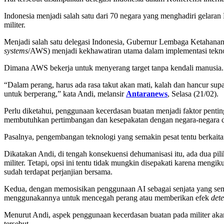
Indonesia menjadi salah satu dari 70 negara yang menghadiri gelar
militer.
Menjadi salah satu delegasi Indonesia, Gubernur Lembaga Ketahana
systems
/AWS) menjadi kekhawatiran utama dalam implementasi teknol
Dimana AWS bekerja untuk menyerang target tanpa kendali manusia. 
“Dalam perang, harus ada rasa takut akan mati, kalah dan hancur sup
untuk berperang,” kata Andi, melansir
Antaranews
, Selasa (21/02).
Perlu diketahui, penggunaan kecerdasan buatan menjadi faktor pent
membutuhkan pertimbangan dan kesepakatan dengan negara-negara di 
Pasalnya, pengembangan teknologi yang semakin pesat tentu berkai
Dikatakan Andi, di tengah konsekuensi dehumanisasi itu, ada dua pi
militer. Tetapi, opsi ini tentu tidak mungkin disepakati karena meng
sudah terdapat perjanjian bersama.
Kedua, dengan memosisikan penggunaan AI sebagai senjata yang sem
menggunakannya untuk mencegah perang atau memberikan efek
det
Menurut Andi, aspek penggunaan kecerdasan buatan pada militer akan
tersebut.