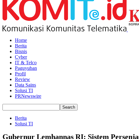
Home
Berita
Bisnis
Cyber
IT & Telco
Paguyuban
Profil
Review
Data Sains
Solusi TI
PRNewswire
Berita
Solusi TI
Gubernur Lemhannas RI: Sistem Persenja