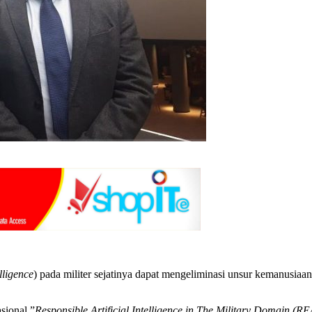
elligence
) pada militer sejatinya dapat mengeliminasi unsur kemanusiaa
sional ”
Responsible Artificial Intelligence in The Military Domain (