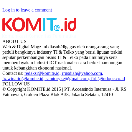
Log in to leave a comment
ABOUT US
Web & Digital Magz ini diasuh/digagas oleh orang-orang yang
peduli bangkitnya industry TI & Telko yang berisi liputan terkini
seputar perkembangan bisnis TI & Telko pada umumnya serta
memberdayakan industri ICT nasional secara berkesinambungan
untuk kebangkitan ekonomi nasional.
Contact us:
redaksi@komite.id, rrusdiah@yahoo.com,
fx.winarto@komite.id, samtoryke@gmail.com, firli@indopc.co.id
FOLLOW US
© Copyright KOMITE.id 2015 | PT. Accessindo Internusa - Jl. RS
Fatmawati, Golden Plaza Blok A38, Jakarta Selatan, 12410