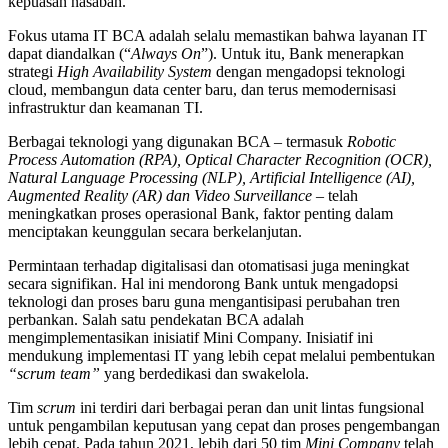
kepuasan nasabah.
Fokus utama IT BCA adalah selalu memastikan bahwa layanan IT
dapat diandalkan (“
Always On
”). Untuk itu, Bank menerapkan
strategi
High Availability System
dengan mengadopsi teknologi
cloud, membangun data center baru, dan terus memodernisasi
infrastruktur dan keamanan TI.
Berbagai teknologi yang digunakan BCA – termasuk
Robotic
Process Automation (RPA),
Optical Character Recognition (OCR),
Natural Language Processing (NLP), Artificial Intelligence (AI),
Augmented Reality (AR) dan Video Surveillance
– telah
meningkatkan proses operasional Bank, faktor penting dalam
menciptakan keunggulan secara berkelanjutan.
Permintaan terhadap digitalisasi dan otomatisasi juga meningkat
secara signifikan. Hal ini mendorong Bank untuk mengadopsi
teknologi dan proses baru guna mengantisipasi perubahan tren
perbankan. Salah satu pendekatan BCA adalah
mengimplementasikan inisiatif Mini Company. Inisiatif ini
mendukung implementasi IT yang lebih cepat melalui pembentukan
“scrum team”
yang berdedikasi dan swakelola.
Tim
scrum
ini terdiri dari berbagai peran dan unit lintas fungsional
untuk pengambilan keputusan yang cepat dan proses pengembangan
lebih cepat. Pada tahun 2021, lebih dari 50 tim
Mini Company
telah