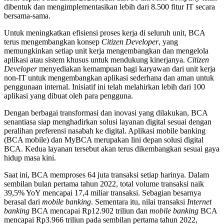
dibentuk dan mengimplementasikan lebih dari 8.500 fitur IT secara
bersama-sama.
Untuk meningkatkan efisiensi proses kerja di seluruh unit, BCA
terus mengembangkan konsep
Citizen Developer
, yang
memungkinkan setiap unit kerja mengembangkan dan mengelola
aplikasi atau sistem khusus untuk mendukung kinerjanya.
Citizen
Developer
menyediakan kemampuan bagi karyawan dari unit kerja
non-IT untuk mengembangkan aplikasi sederhana dan aman untuk
penggunaan internal. Inisiatif ini telah melahirkan lebih dari 100
aplikasi yang dibuat oleh para pengguna.
Dengan berbagai transformasi dan inovasi yang dilakukan, BCA
senantiasa siap menghadirkan solusi layanan digital sesuai dengan
peralihan preferensi nasabah ke digital. Aplikasi mobile banking
(BCA mobile) dan MyBCA merupakan lini depan solusi digital
BCA. Kedua layanan tersebut akan terus dikembangkan sesuai gaya
hidup masa kini.
Saat ini, BCA memproses 64 juta transaksi setiap harinya. Dalam
sembilan bulan pertama tahun 2022, total volume transaksi naik
39,5% YoY mencapai 17,4 miliar transaksi. Sebagian besarnya
berasal dari
mobile banking
. Sementara itu, nilai transaksi
Internet
banking
BCA mencapai Rp12.902 triliun dan
mobile banking
BCA
mencapai Rp3.966 triliun pada sembilan pertama tahun 2022,