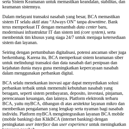
serta Sistem Keamanan untuk memastikan keandalan, stabilitas, dan
keamanan sistemnya.
Dalam melayani transaksi nasabah yang besar, BCA memastikan
sistem IT selalu aktif atau “Always ON” tanpa
downtime
. Bank
terus memperkuat IT dengan menambah
data center
baru,
modernisasi infrastruktur IT dan sistem inti
(core system)
, serta
membentuk tim khusus yang siaga 24/7 untuk menjaga ketersediaan
sistem dan layanan.
Seiring dengan pertumbuhan digitalisasi, potensi ancaman siber juga
berkembang. Karena itu, BCA memperkuat sistem keamanan siber
untuk melindungi transaksi dan data nasabah dari penipuan dan
kejahatan dunia maya guna meningkatkan kepercayaan nasabah
dalam menggunakan perbankan digital.
BCA selalu menekankan inovasi agar dapat menyediakan solusi
perbankan terbaik untuk memenuhi kebutuhan nasabah yang
beragam, seperti sistem pembayaran, deposito, investasi, pinjaman,
perencanaan keuangan, dan lainnya. Platform elektronik terbaru
BCA, yaitu myBCA, dibangun di atas arsitektur layanan mikro dan
memberikan pengalaman yang lengkap serta nyaman bagi nasabah
individu. Platform myBCA mengintegrasikan layanan BCA mobile
(mobile banking) dan KlikBCA (internet banking) dengan
peningkatan
user interface
dan
user experience
untuk meningkatkan