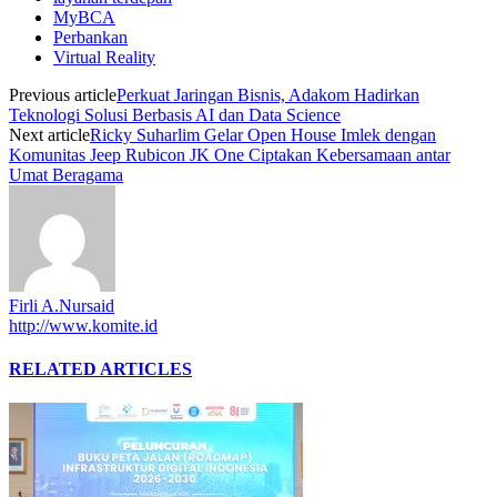
MyBCA
Perbankan
Virtual Reality
Previous article
Perkuat Jaringan Bisnis, Adakom Hadirkan
Teknologi Solusi Berbasis AI dan Data Science
Next article
Ricky Suharlim Gelar Open House Imlek dengan
Komunitas Jeep Rubicon JK One Ciptakan Kebersamaan antar
Umat Beragama
Firli A.Nursaid
http://www.komite.id
RELATED ARTICLES