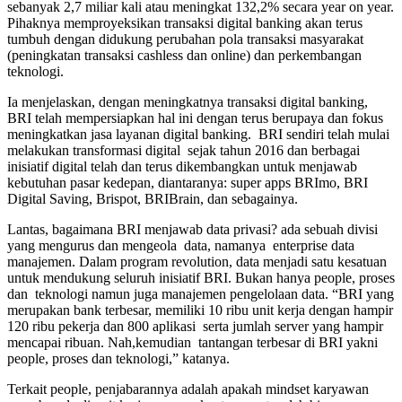
sebanyak 2,7 miliar kali atau meningkat 132,2% secara year on year.
Pihaknya memproyeksikan transaksi digital banking akan terus
tumbuh dengan didukung perubahan pola transaksi masyarakat
(peningkatan transaksi cashless dan online) dan perkembangan
teknologi.
Ia menjelaskan, dengan meningkatnya transaksi digital banking,
BRI telah mempersiapkan hal ini dengan terus berupaya dan fokus
meningkatkan jasa layanan digital banking. BRI sendiri telah mulai
melakukan transformasi digital sejak tahun 2016 dan berbagai
inisiatif digital telah dan terus dikembangkan untuk menjawab
kebutuhan pasar kedepan, diantaranya: super apps BRImo, BRI
Digital Saving, Brispot, BRIBrain, dan sebagainya.
Lantas, bagaimana BRI menjawab data privasi? ada sebuah divisi
yang mengurus dan mengeola data, namanya enterprise data
manajemen. Dalam program revolution, data menjadi satu kesatuan
untuk mendukung seluruh inisiatif BRI. Bukan hanya people, proses
dan teknologi namun juga manajemen pengelolaan data. “BRI yang
merupakan bank terbesar, memiliki 10 ribu unit kerja dengan hampir
120 ribu pekerja dan 800 aplikasi serta jumlah server yang hampir
mencapai ribuan. Nah,kemudian tantangan terbesar di BRI yakni
people, proses dan teknologi,” katanya.
Terkait people, penjabarannya adalah apakah mindset karyawan