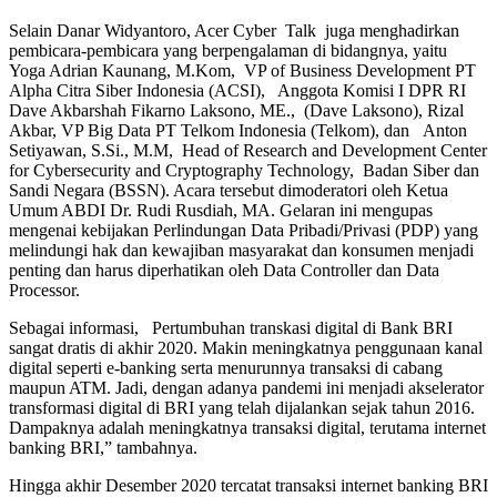
Selain Danar Widyantoro, Acer Cyber Talk juga menghadirkan
pembicara-pembicara yang berpengalaman di bidangnya, yaitu
Yoga Adrian Kaunang, M.Kom, VP of Business Development PT
Alpha Citra Siber Indonesia (ACSI), Anggota Komisi I DPR RI
Dave Akbarshah Fikarno Laksono, ME., (Dave Laksono), Rizal
Akbar, VP Big Data PT Telkom Indonesia (Telkom), dan Anton
Setiyawan, S.Si., M.M, Head of Research and Development Center
for Cybersecurity and Cryptography Technology, Badan Siber dan
Sandi Negara (BSSN). Acara tersebut dimoderatori oleh Ketua
Umum ABDI Dr. Rudi Rusdiah, MA. Gelaran ini mengupas
mengenai kebijakan Perlindungan Data Pribadi/Privasi (PDP) yang
melindungi hak dan kewajiban masyarakat dan konsumen menjadi
penting dan harus diperhatikan oleh Data Controller dan Data
Processor.
Sebagai informasi, Pertumbuhan transkasi digital di Bank BRI
sangat dratis di akhir 2020. Makin meningkatnya penggunaan kanal
digital seperti e-banking serta menurunnya transaksi di cabang
maupun ATM. Jadi, dengan adanya pandemi ini menjadi akselerator
transformasi digital di BRI yang telah dijalankan sejak tahun 2016.
Dampaknya adalah meningkatnya transaksi digital, terutama internet
banking BRI,” tambahnya.
Hingga akhir Desember 2020 tercatat transaksi internet banking BRI