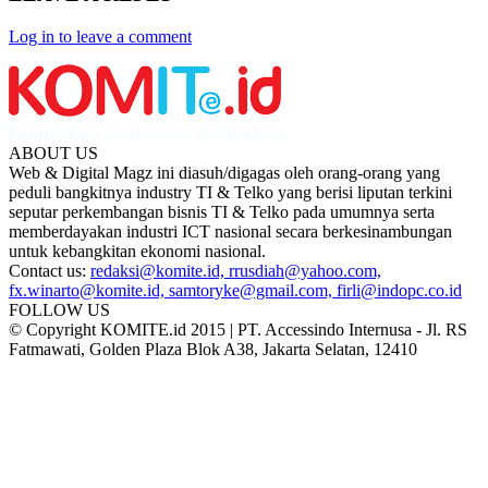
Log in to leave a comment
ABOUT US
Web & Digital Magz ini diasuh/digagas oleh orang-orang yang
peduli bangkitnya industry TI & Telko yang berisi liputan terkini
seputar perkembangan bisnis TI & Telko pada umumnya serta
memberdayakan industri ICT nasional secara berkesinambungan
untuk kebangkitan ekonomi nasional.
Contact us:
redaksi@komite.id, rrusdiah@yahoo.com,
fx.winarto@komite.id, samtoryke@gmail.com, firli@indopc.co.id
FOLLOW US
© Copyright KOMITE.id 2015 | PT. Accessindo Internusa - Jl. RS
Fatmawati, Golden Plaza Blok A38, Jakarta Selatan, 12410