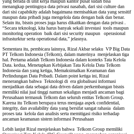
yang berada di unit kerja maupun kantor pusat sudah bisa
menangkap pentingnya data privasi nasabah, dari sisi culture dan
dari sisi capabikity adalah bagaimana memisahkan data yang sensitif
maupun data pribadi juga mengelola data dengan baik dan benar.
Selain itu, bisnis proses juga harus dikaitkan dengan data privasi .
“Secara teknologi, kita harus banyak sekali investasi tools maupun
monitoring operation baik dari sisi security maupun operasional
infrasturktur serta operational data,” jelasnya.
Sementara itu, pembicara lainnya, Rizal Akbar selaku VP Big Data
PT Telkom Indonesia (Telkom), dalam materinya menjelaskan tiga
hal. Pertama adalah Telkom Indonesia dalam konteks Tata Kelola
Data. kedua, Menetapkan Kebijakan Tata Kelola Data Telkom
Indonesia dan yang ketiga, Memaksimalkan Keamanan dan
Perlindungan Data Pribadi. Dalam point ketiga ini, Rizal
menerangkan bahwa Teknologi di era globalisasi informasi
menjadikan data sebagai data driven dalam perkembangan bisnis
memiliki nilai jual tinggi namun sekaligus menjadi ancaman bagi
Perusahaan termasuk Telkom dan seluruh entitas Telkom Group.
Karena itu Telkom berupaya terus menjaga aspek confidential,
integrity, dan availability data yang bersifat sangat rahasia dalam
proses tata kelola dan analisis serta memitigasi risiko terhadap
ancaman keamanan sistem informasi Perusahaan
Lebih lanjut Rizal menjelaskan bahwa Telkom Group memiliki