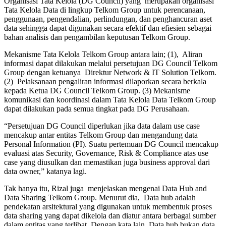
Organisasi Tata Kelola (DG Council) yang merupakan organisasi
Tata Kelola Data di lingkup Telkom Group untuk perencanaan,
penggunaan, pengendalian, perlindungan, dan penghancuran aset
data sehingga dapat digunakan secara efektif dan efiesien sebagai
bahan analisis dan pengambilan keputusan Telkom Group.
Mekanisme Tata Kelola Telkom Group antara lain; (1), Aliran
informasi dapat dilakukan melalui persetujuan DG Council Telkom
Group dengan ketuanya Direktur Network & IT Solution Telkom.
(2) Pelaksanaan pengaliran informasi dilaporkan secara berkala
kepada Ketua DG Council Telkom Group. (3) Mekanisme
komunikasi dan koordinasi dalam Tata Kelola Data Telkom Group
dapat dilakukan pada semua tingkat pada DG Perusahaan.
“Persetujuan DG Council diperlukan jika data dalam use case
mencakup antar entitas Telkom Group dan mengandung data
Personal Information (PI). Suatu pertemuan DG Council mencakup
evaluasi atas Security, Governance, Risk & Compliance atas use
case yang diusulkan dan memastikan juga business approval dari
data owner,” katanya lagi.
Tak hanya itu, Rizal juga menjelaskan mengenai Data Hub and
Data Sharing Telkom Group. Menurut dia, Data hub adalah
pendekatan arsitektural yang digunakan untuk membentuk proses
data sharing yang dapat dikelola dan diatur antara berbagai sumber
dalam entitas yang terlibat. Dengan kata lain, Data hub bukan data