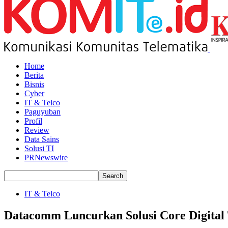
Home
Berita
Bisnis
Cyber
IT & Telco
Paguyuban
Profil
Review
Data Sains
Solusi TI
PRNewswire
IT & Telco
Datacomm Luncurkan Solusi Core Digital