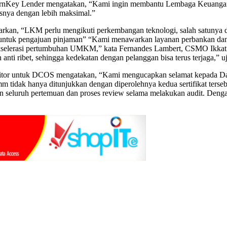
r, TurnKey Lender mengatakan, “Kami ingin membantu Lembaga Keuang
nisnya dengan lebih maksimal.”
arkan, “LKM perlu mengikuti perkembangan teknologi, salah satunya d
 untuk pengajuan pinjaman” “Kami menawarkan layanan perbankan dan/
k akselerasi pertumbuhan UMKM,” kata Fernandes Lambert, CSMO Ikkat
anti ribet, sehingga kedekatan dengan pelanggan bisa terus terjaga,” 
itor untuk DCOS mengatakan, “Kami mengucapkan selamat kepada Data
 tidak hanya ditunjukkan dengan diperolehnya kedua sertifikat terseb
n seluruh pertemuan dan proses review selama melakukan audit. Den