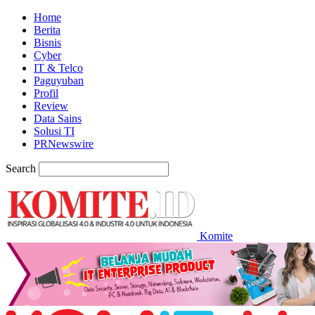
Home
Berita
Bisnis
Cyber
IT & Telco
Paguyuban
Profil
Review
Data Sains
Solusi TI
PRNewswire
Search
Komite