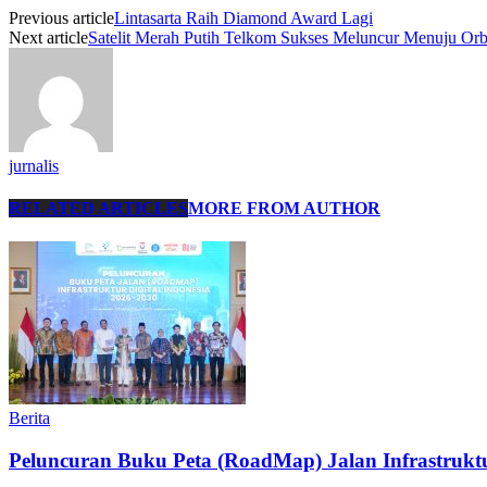
Previous article
Lintasarta Raih Diamond Award Lagi
Next article
Satelit Merah Putih Telkom Sukses Meluncur Menuju Orb
jurnalis
RELATED ARTICLES
MORE FROM AUTHOR
Berita
Peluncuran Buku Peta (RoadMap) Jalan Infrastruktu