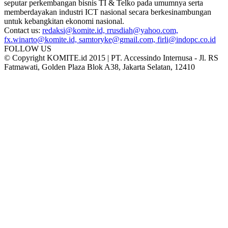
seputar perkembangan bisnis TI & Telko pada umumnya serta
memberdayakan industri ICT nasional secara berkesinambungan
untuk kebangkitan ekonomi nasional.
Contact us:
redaksi@komite.id, rrusdiah@yahoo.com,
fx.winarto@komite.id, samtoryke@gmail.com, firli@indopc.co.id
FOLLOW US
© Copyright KOMITE.id 2015 | PT. Accessindo Internusa - Jl. RS
Fatmawati, Golden Plaza Blok A38, Jakarta Selatan, 12410