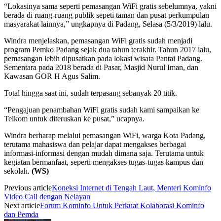
“Lokasinya sama seperti pemasangan WiFi gratis sebelumnya, yakni
berada di ruang-ruang publik sepeti taman dan pusat perkumpulan
masyarakat lainnya,” ungkapnya di Padang, Selasa (5/3/2019) lalu.
Windra menjelaskan, pemasangan WiFi gratis sudah menjadi
program Pemko Padang sejak dua tahun terakhir. Tahun 2017 lalu,
pemasangan lebih dipusatkan pada lokasi wisata Pantai Padang.
Sementara pada 2018 berada di Pasar, Masjid Nurul Iman, dan
Kawasan GOR H Agus Salim.
Total hingga saat ini, sudah terpasang sebanyak 20 titik.
“Pengajuan penambahan WiFi gratis sudah kami sampaikan ke
Telkom untuk diteruskan ke pusat,” ucapnya.
Windra berharap melalui pemasangan WiFi, warga Kota Padang,
terutama mahasiswa dan pelajar dapat mengakses berbagai
informasi-informasi dengan mudah dimana saja. Terutama untuk
kegiatan bermanfaat, seperti mengakses tugas-tugas kampus dan
sekolah.
(WS)
Previous article
Koneksi Internet di Tengah Laut, Menteri Kominfo
Video Call dengan Nelayan
Next article
Forum Kominfo Untuk Perkuat Kolaborasi Kominfo
dan Pemda