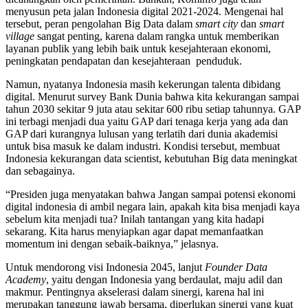
menyusun peta jalan Indonesia digital 2021-2024. Mengenai hal
tersebut, peran pengolahan Big Data dalam
smart city
dan
smart
village
sangat penting, karena dalam rangka untuk memberikan
layanan publik yang lebih baik untuk kesejahteraan ekonomi,
peningkatan pendapatan dan kesejahteraan penduduk.
Namun, nyatanya Indonesia masih kekerungan talenta dibidang
digital. Menurut survey Bank Dunia bahwa kita kekurangan sampai
tahun 2030 sekitar 9 juta atau sekitar 600 ribu setiap tahunnya. GAP
ini terbagi menjadi dua yaitu GAP dari tenaga kerja yang ada dan
GAP dari kurangnya lulusan yang terlatih dari dunia akademisi
untuk bisa masuk ke dalam industri. Kondisi tersebut, membuat
Indonesia kekurangan data scientist, kebutuhan Big data meningkat
dan sebagainya.
“Presiden juga menyatakan bahwa Jangan sampai potensi ekonomi
digital indonesia di ambil negara lain, apakah kita bisa menjadi kaya
sebelum kita menjadi tua? Inilah tantangan yang kita hadapi
sekarang. Kita harus menyiapkan agar dapat memanfaatkan
momentum ini dengan sebaik-baiknya,” jelasnya.
Untuk mendorong visi Indonesia 2045, lanjut
Founder Data
Academy
, yaitu dengan Indonesia yang berdaulat, maju adil dan
makmur. Pentingnya akselerasi dalam sinergi, karena hal ini
merupakan tanggung jawab bersama, diperlukan sinergi yang kuat