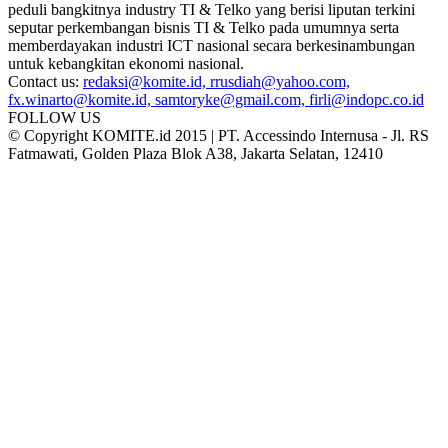
peduli bangkitnya industry TI & Telko yang berisi liputan terkini
seputar perkembangan bisnis TI & Telko pada umumnya serta
memberdayakan industri ICT nasional secara berkesinambungan
untuk kebangkitan ekonomi nasional.
Contact us:
redaksi@komite.id, rrusdiah@yahoo.com,
fx.winarto@komite.id, samtoryke@gmail.com, firli@indopc.co.id
FOLLOW US
© Copyright KOMITE.id 2015 | PT. Accessindo Internusa - Jl. RS
Fatmawati, Golden Plaza Blok A38, Jakarta Selatan, 12410