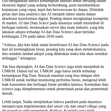
Dia mengatakan bahwa kemampuan industri untuk bersaing dalam
ekonomi digital yang sedang berkembang, pasti membutuhkan
keputusan yang cepat, tepat dan berwawasan ke depan. Disinilah
peran dari data analytics dan AI menjadi faktor utama dalam
akselerasi transformasi digital. Penting dalam menghadapi kompetisi
di market. AI dan Data Sciece pada dasarnya sudah merambah di
berbagai industri, berdasarkan survei jika suatu industri, yang kita
lakukan adopsi terhadap AI dan Data Science akan berisiko
kehilangan 23% pada tahun 2030 nanti.
“Artinya, jika kita tidak mulai berinfestasi AI dan Data Science pada
hari ini kemungkinan besar, pesaing kita yang akan melakukannya,
dan semakin lambat adopsi yang dilakukan maka kita akan semakin
tertinggal,” terangnya.
Tak bisa dipungkiri, AI dan Data
Science
juga telah merambah ke
UMKM. Dalam hal ini, UMKM juga harus melek terhadap
kemampuan Big Data. Banyak manfaat yang bisa didapat oleh
UMKM untuk melihat monitoring performa bisnis, mengenal lebih
baik konsumen dan berbagai frame prediksi lainnya. Kemudian data
science juga diimplementasi untuk pemerintah pusat dan pemerintah
daerah.
Lebih lanjut, Nadia menjelaskan bahwa pandemi pada dasarnya
mempercepat impelementasi dari
smart city
dan
smart village
yang
dicanangkan oleh pemerintah. Bahkan, Kominfo juga telah