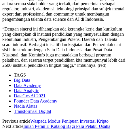
antara semua stakeholder yang terkait, dari pemerintah sebagai
regulator, industri, akademisi, teknologi prinsipal dan subjek mental
expert dari professional dan community untuk membangun
pengembangan talenta data science dan AI di Indonesia.
“Dengan sinergi ini diharapkan ada kerangka kerja dan kurikulum
yang diterapkan di institusi pendidikan yang menyesuaikan dengan
kebutuhan industri, Pengembangan Potensi Daerah dan Talenta
scara inklusif. Berbagai inisiatif dan kegiatan dari Pemerintah dari
sisi infrastruktur dengan Satu Data Indonesia dan Pusat Data
Nasional, dan Kominfo juga mengadakan berbagai program
pelatihan, dan sasaran target pendidikan kita memupunyai lebih dari
2600 institusi pendidikan tingkat tinggi,” imbuhnya. (red)
TAGS
Big Data
Data Academy
Data Analytic
DataGovAi 2021
Founder Data Academy
Nadia Alatas
Transformasi Digital
Previous article
Waspada Modus Penipuan Investasi Kripto
Next article
Inilah Peran E-Katalog Bagi Para Pelaku Usaha