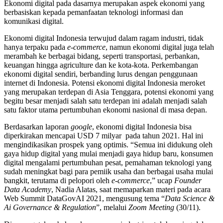
Ekonomi digital pada dasarnya merupakan aspek ekonomi yang
berbasiskan kepada pemanfaatan teknologi informasi dan
komunikasi digital.
Ekonomi digital Indonesia terwujud dalam ragam industri, tidak
hanya terpaku pada
e
-commerce
, namun ekonomi digital juga telah
merambah ke berbagai bidang, seperti transportasi, perbankan,
keuangan hingga agriculture dan ke kota-kota. Perkembangan
ekonomi digital sendiri, berbanding lurus dengan penggunaan
internet di Indonesia. Potensi ekonomi digital Indonesia meroket
yang merupakan terdepan di Asia Tenggara, potensi ekonomi yang
begitu besar menjadi salah satu terdepan ini adalah menjadi salah
satu faktor utama pertumbuhan ekonomi nasional di masa depan.
Berdasarkan laporan
google
, ekonomi digital Indonesia bisa
diperkirakan mencapai USD 7 milyar pada tahun 2021. Hal ini
mengindikasikan prospek yang optimis. “Semua ini didukung oleh
gaya hidup digital yang mulai menjadi gaya hidup baru, konsumen
digital mengalami pertumbuhan pesat, pemahaman teknologi yang
sudah meningkat bagi para pemiik usaha dan berbagai usaha mulai
bangkit, terutama di pelopori oleh
e-commerce
,” ucap
Founder
Data Academy
, Nadia Alatas, saat memaparkan materi pada acara
Web Summit DataGovAI 2021, mengusung tema “
Data Science &
Ai Governance & Regulation
”, melalui
Zoom Meeting
(30/11).