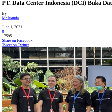
PT. Data Center Indonesia (DCI) Buka Dat
By
Mr Juanda
-
June 1, 2021
0
17595
Share on Facebook
Tweet on Twitter