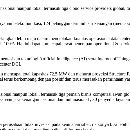
rnasional maupun lokal, termasuk tiga cloud service providers global, 
ayanan telekomunikasi, 124 pelanggan dari industri keuangan (mencak
langkah lebih maju dalam menciptakan kualitas operasional data cent
 100%. Hal ini dapat kami capai lewat penerapan operational & servi
tasikan teknologi Artificial Intelligence (AI) serta Internet of Thin
 center DCI.
kan mencapai total kapasitas 72,5 MW dan menurut proyeksi Structur
al terus berkembang dengan positif dan terus merasakan pemrintaan yan
asional maupun lokal , termasuk tiga pemain bisnis komputasi awan glo
ahaan jasa keuangan nasional dan multinasional , 30 penyedia layanan
rusahaan tidak investasi pada keamanan siber, risikonya bisa lebih besa
aiknya pusat datanya ditempatkan di Indonesia saja.