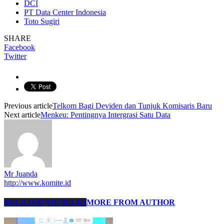
DCI
PT Data Center Indonesia
Toto Sugiri
SHARE
Facebook
Twitter
Previous article
Telkom Bagi Deviden dan Tunjuk Komisaris Baru
Next article
Menkeu: Pentingnya Intergrasi Satu Data
Mr Juanda
http://www.komite.id
RELATED ARTICLES
MORE FROM AUTHOR