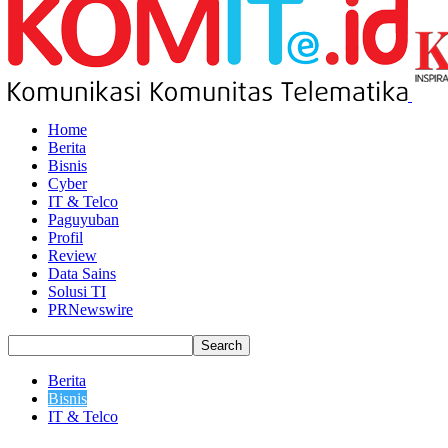
Home
Berita
Bisnis
Cyber
IT & Telco
Paguyuban
Profil
Review
Data Sains
Solusi TI
PRNewswire
Berita
Bisnis
IT & Telco