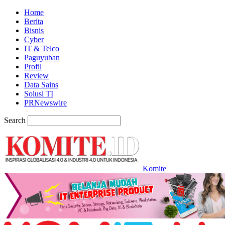
Home
Berita
Bisnis
Cyber
IT & Telco
Paguyuban
Profil
Review
Data Sains
Solusi TI
PRNewswire
Search
Komite