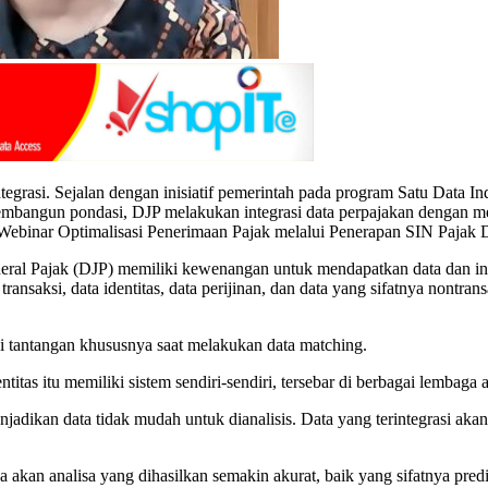
egrasi. Sejalan dengan inisiatif pemerintah pada program Satu Data I
 membangun pondasi, DJP melakukan integrasi data perpajakan dengan
Webinar Optimalisasi Penerimaan Pajak melalui Penerapan SIN Pajak D
ral Pajak (DJP) memiliki kewenangan untuk mendapatkan data dan infor
 transaksi, data identitas, data perijinan, dan data yang sifatnya nont
 tantangan khususnya saat melakukan data matching.
itas itu memiliki sistem sendiri-sendiri, tersebar di berbagai lembaga a
adikan data tidak mudah untuk dianalisis. Data yang terintegrasi akan 
akan analisa yang dihasilkan semakin akurat, baik yang sifatnya pre