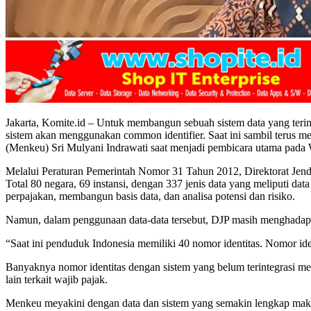
Jakarta, Komite.id – Untuk membangun sebuah sistem data yang terint
sistem akan menggunakan common identifier. Saat ini sambil terus
(Menkeu) Sri Mulyani Indrawati saat menjadi pembicara utama pada 
Melalui Peraturan Pemerintah Nomor 31 Tahun 2012, Direktorat Jende
Total 80 negara, 69 instansi, dengan 337 jenis data yang meliputi data
perpajakan, membangun basis data, dan analisa potensi dan risiko.
Namun, dalam penggunaan data-data tersebut, DJP masih menghadapi
“Saat ini penduduk Indonesia memiliki 40 nomor identitas. Nomor ident
Banyaknya nomor identitas dengan sistem yang belum terintegrasi menj
lain terkait wajib pajak.
Menkeu meyakini dengan data dan sistem yang semakin lengkap maka 