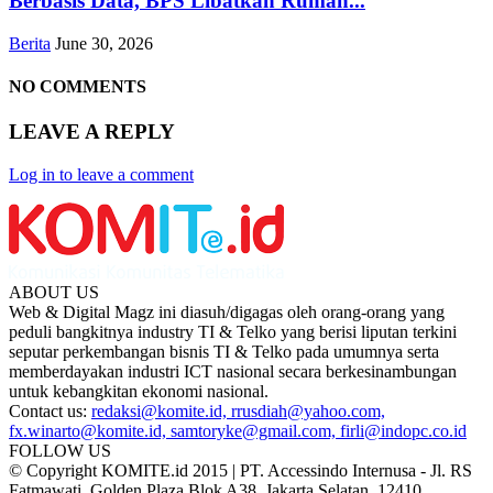
Berbasis Data, BPS Libatkan Rumah...
Berita
June 30, 2026
NO COMMENTS
LEAVE A REPLY
Log in to leave a comment
ABOUT US
Web & Digital Magz ini diasuh/digagas oleh orang-orang yang
peduli bangkitnya industry TI & Telko yang berisi liputan terkini
seputar perkembangan bisnis TI & Telko pada umumnya serta
memberdayakan industri ICT nasional secara berkesinambungan
untuk kebangkitan ekonomi nasional.
Contact us:
redaksi@komite.id, rrusdiah@yahoo.com,
fx.winarto@komite.id, samtoryke@gmail.com, firli@indopc.co.id
FOLLOW US
© Copyright KOMITE.id 2015 | PT. Accessindo Internusa - Jl. RS
Fatmawati, Golden Plaza Blok A38, Jakarta Selatan, 12410