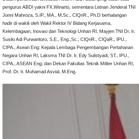
pengurus ABDI yakni FX.Winarto, sementara Letnan Jenderal TNI
Jonni Mahroza, S.IP., MA., M.Sc., CIQnR., Ph.D berhalangan
hadir di wakili oleh Wakil Rektor IV Bidang Kerjasama,
Kelembagaan, Inovasi dan Teknologi Unhan RI, Mayjen TNI Dr. Ir.
Susilo Adi Purwantoro, S.E., Eng.,Sc., CIQnR., CIQaR., IPU.,
CIPA., Asean Eng: Kepala Lembaga Pengembangan Pertahanan
Negara Unhan RI, Laksma TNI Dr. Ir. Edy Sulistyadi, ST., IPU.,
CIPA., ASEAN Eng; dan Dekan Fakultas Teknik Militer Unhan RI,
Prof. Dr. Ir. Muhamad Asvial, M.Eng.