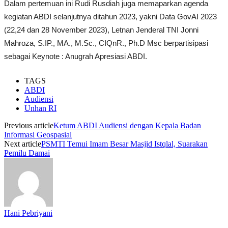
Dalam pertemuan ini Rudi Rusdiah juga memaparkan agenda
kegiatan ABDI selanjutnya ditahun 2023, yakni Data GovAI 2023
(22,24 dan 28 November 2023),
Letnan Jenderal TNI Jonni
Mahroza, S.IP., MA., M.Sc., CIQnR., Ph.D
Msc berpartisipasi
sebagai Keynote : Anugrah Apresiasi ABDI.
TAGS
ABDI
Audiensi
Unhan RI
Previous article
Ketum ABDI Audiensi dengan Kepala Badan
Informasi Geospasial
Next article
PSMTI Temui Imam Besar Masjid Istqlal, Suarakan
Pemilu Damai
Hani Pebriyani