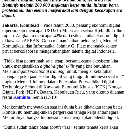
Kominfo melatih 200.000 angkatan kerja muda, lulusan baru,
profesional, dan elemen masyarakat lain dengan kecakapan era
digital.
Jakarta, Komite.id
– Pada tahun 2030, peluang ekonomi digital
diperkirakan mencapai USD315 Miliar atau setara Rp4.500 Trilliun
rupiah. Angka itu mencapai 42% dari estimasi nilai ekonomi digital
di kawasan ASEAN. Guna memanfaatkan peluang itu,
Menteri
Komunikasi dan Informatika, Johnny G. Plate mengajak sektor
privat berkolaborasi mengembangkan talenta digital Indonesia.
“Tidak bisa pemerintah saja, tetapi bersama-sama ekosistem kita
untuk menghasilkan
digital-digital skills
yang kita butuhkan.
Melalui
digital vocational training,
untuk mengisi kebutuhan
lapangan pekerjaan sektor digital yang tinggi di Indonesia saat ini,”
ungkap Menteri Johnny dalam Peresmian Purwadhika Digital
Technology School di Kawasan Ekonomi Khusus (KEK) Nongsa
Digital Park (NDP), Batam, Kepulauan Riau, yang dikutip dilaman
resmi
Kominfo
, Senin (17/10).
Menkominfo menyatakan saat ini dunia bisa dikatakan tanpa batas.
Kondisi itu memungkinkan pergerakan tenaga kerja antarnegara.
Menurutnya, bangsa Indonesia harus menyiapkan talenta digital.
“Dunia sudah tanpa batas (
borderless
), semua
tenaga kerja akan