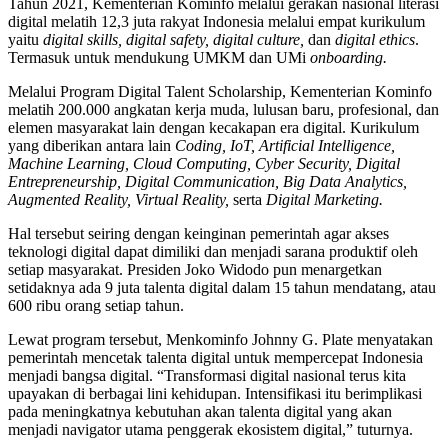
Tahun 2021, Kementerian Kominfo melalui gerakan nasional literasi
digital melatih 12,3 juta rakyat Indonesia melalui empat kurikulum
yaitu
digital skills, digital safety, digital culture,
dan
digital ethics
.
Termasuk untuk mendukung UMKM dan UMi
onboarding.
Melalui Program Digital Talent Scholarship, Kementerian Kominfo
melatih 200.000 angkatan kerja muda, lulusan baru, profesional, dan
elemen masyarakat lain dengan kecakapan era digital. Kurikulum
yang diberikan antara lain
Coding, IoT, Artificial Intelligence,
Machine Learning, Cloud Computing, Cyber Security, Digital
Entrepreneurship, Digital Communication, Big Data Analytics,
Augmented Reality, Virtual Reality,
serta
Digital Marketing.
Hal tersebut seiring dengan keinginan pemerintah agar akses
teknologi digital dapat dimiliki dan menjadi sarana produktif oleh
setiap masyarakat. Presiden Joko Widodo pun menargetkan
setidaknya ada 9 juta talenta digital dalam 15 tahun mendatang, atau
600 ribu orang setiap tahun.
Lewat program tersebut, Menkominfo Johnny G. Plate menyatakan
pemerintah mencetak talenta digital untuk mempercepat Indonesia
menjadi bangsa digital. “Transformasi digital nasional terus kita
upayakan di berbagai lini kehidupan. Intensifikasi itu berimplikasi
pada meningkatnya kebutuhan akan talenta digital yang akan
menjadi navigator utama penggerak ekosistem digital,” tuturnya.