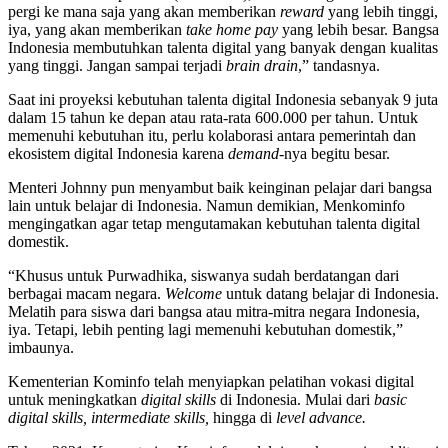
pergi ke mana saja yang akan memberikan
reward
yang lebih tinggi,
iya, yang akan memberikan
take home pay
yang lebih besar. Bangsa
Indonesia membutuhkan talenta digital yang banyak dengan kualitas
yang tinggi. Jangan sampai terjadi
brain drain
,” tandasnya.
Saat ini proyeksi kebutuhan talenta digital Indonesia sebanyak 9 juta
dalam 15 tahun ke depan atau rata-rata 600.000 per tahun. Untuk
memenuhi kebutuhan itu, perlu kolaborasi antara pemerintah dan
ekosistem digital Indonesia karena
demand
-nya begitu besar.
Menteri Johnny pun menyambut baik keinginan pelajar dari bangsa
lain untuk belajar di Indonesia. Namun demikian, Menkominfo
mengingatkan agar tetap mengutamakan kebutuhan talenta digital
domestik.
“Khusus untuk Purwadhika, siswanya sudah berdatangan dari
berbagai macam negara.
Welcome
untuk datang belajar di Indonesia.
Melatih para siswa dari bangsa atau mitra-mitra negara Indonesia,
iya. Tetapi, lebih penting lagi memenuhi kebutuhan domestik,”
imbaunya.
Kementerian Kominfo telah menyiapkan pelatihan vokasi digital
untuk meningkatkan
digital skills
di Indonesia. Mulai dari
basic
digital skills, intermediate skills,
hingga di
level advance.