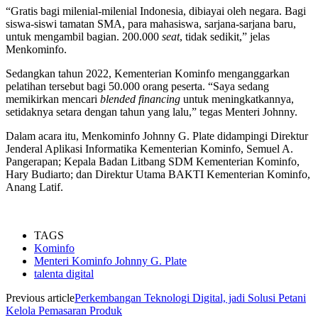
“Gratis bagi milenial-milenial Indonesia, dibiayai oleh negara. Bagi
siswa-siswi tamatan SMA, para mahasiswa, sarjana-sarjana baru,
untuk mengambil bagian. 200.000
seat
, tidak sedikit,” jelas
Menkominfo.
Sedangkan tahun 2022, Kementerian Kominfo
menganggarkan
pelatihan tersebut bagi 50.000 orang peserta. “Saya sedang
memikirkan mencari
blended financing
untuk meningkatkannya,
setidaknya setara dengan tahun yang lalu,” tegas Menteri Johnny.
Dalam acara itu, Menkominfo Johnny G. Plate didampingi Direktur
Jenderal Aplikasi Informatika Kementerian Kominfo, Semuel A.
Pangerapan; Kepala Badan Litbang SDM Kementerian Kominfo,
Hary Budiarto; dan Direktur Utama BAKTI Kementerian Kominfo,
Anang Latif.
TAGS
Kominfo
Menteri Kominfo Johnny G. Plate
talenta digital
Previous article
Perkembangan Teknologi Digital, jadi Solusi Petani
Kelola Pemasaran Produk