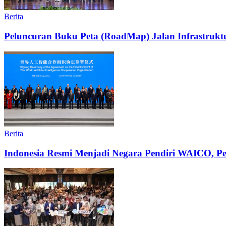
Berita
Peluncuran Buku Peta (RoadMap) Jalan Infrastruktu
Berita
Indonesia Resmi Menjadi Negara Pendiri WAICO, Per