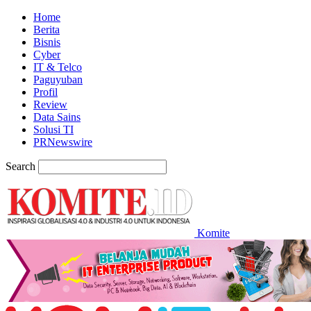
Home
Berita
Bisnis
Cyber
IT & Telco
Paguyuban
Profil
Review
Data Sains
Solusi TI
PRNewswire
Search
Komite