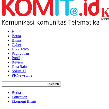
Home
Berita
Bisnis
Cyber
IT & Telco
Paguyuban
Profil
Review
Data Sains
Solusi TI
PRNewswire
Berita
Education
Ekonomi Bisnis