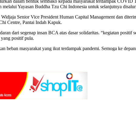
salurkan dalam bentuk sembako kepada masyarakat terdampak COVID 19 
an melalui Yayasan Buddha Tzu Chi Indonesia untuk selanjutnya disal
ra Widjaja Senior Vice President Human Capital Management dan diter
Chi Centre, Pantai Indah Kapuk.
an dari segenap insan BCA atas dasar solidaritas. “kegiatan positif se
ang positif pula.
an beban masyarakat yang ikut terdampak pandemi. Semoga ke depannya