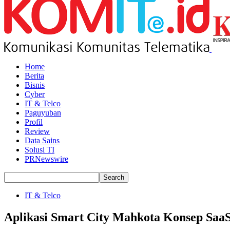
Home
Berita
Bisnis
Cyber
IT & Telco
Paguyuban
Profil
Review
Data Sains
Solusi TI
PRNewswire
IT & Telco
Aplikasi Smart City Mahkota Konsep Saa