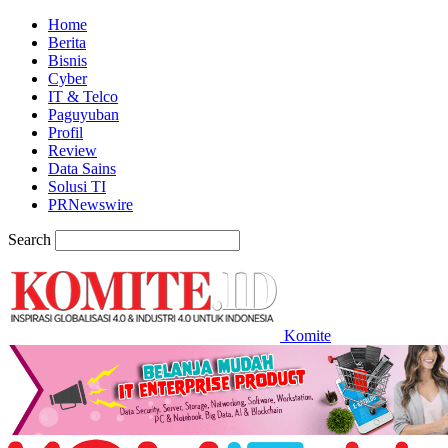
Home
Berita
Bisnis
Cyber
IT & Telco
Paguyuban
Profil
Review
Data Sains
Solusi TI
PRNewswire
Search
Komite