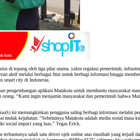
us di topang oleh tiga pilar utama, yakni regulasi pemerintah, infrastr
an aktif melalui berbagai fitur untuk berbagi informasi hingga membe
smart city di Indonesia.
uan pengembangan aplikasi Matakota untuk membantu masyarakat mau
ap orang. “Kami ingin menjamin masyarakat dan pemerintah bahwa Mat
 (SaaS) ini memungkinkan pengguna saling berbagi informasi melalui pe
ai tindak kejahatan. “Sebetulnya Matakota adalah media sosial masa kini
 social impact yang luas.” Tegas Erick.
u terbantunya salah satu driver ojek online atas musibah yang terjadi 
ebut dengan melakukan kampanye #HPforAVIV sehingga bisa terkumpu