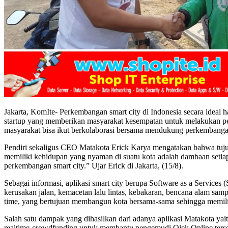
Jakarta, KomIte- Perkembangan smart city di Indonesia secara ideal har
startup yang memberikan masyarakat kesempatan untuk melakukan per
masyarakat bisa ikut berkolaborasi bersama mendukung perkembangan 
Pendiri sekaligus CEO Matakota Erick Karya mengatakan bahwa tuj
memiliki kehidupan yang nyaman di suatu kota adalah dambaan seti
perkembangan smart city.” Ujar Erick di Jakarta, (15/8).
Sebagai informasi, aplikasi smart city berupa Software as a Services
kerusakan jalan, kemacetan lalu lintas, kebakaran, bencana alam samp
time, yang bertujuan membangun kota bersama-sama sehingga memiliki
Salah satu dampak yang dihasilkan dari adanya aplikasi Matakota yait
realtime-crowdfunding untuk membantu pengemudi Ojek Online ters