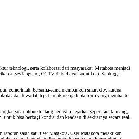
uktur teknologi, serta kolaborasi dari masyarakat. Matakota menjadi
rikan akses langsung CCTV di berbagai sudut kota. Sehingga
pun pemerintah, bersama-sama membangun smart city, karena
akota adalah wadah tepat untuk menjadi platform yang membantu
rangkat smartphone tentang beragam kejadian seperti anak hilang,
 untuk bisa berbagi kondisi dan keadaan di sekitarnya secara real-
dari laporan salah satu user Matakota. User Matakota melakukan
l dana yang kemudian disalurkan kepada yang bersangkutan.