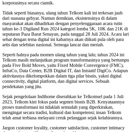
korporasinya secara ciamik.
Tidak seperti biasanya, ulang tahun Telkom kali ini terkesan jauh
dari suasana gebyar. Namun demikian, eksistensinya di dalam
masyarakat akan dihadirkan dengan penyelenggaraan acara rutin
tahun ke-3 Digiland Run 2024 kategori lomba 5K, 10K dan 21K di
seputaran Paza Barat Senayan, pada tanggal 28 Juli 2024. Acara lari
sehat dengan tema digital ini kabarnya akan diikuti pula oleh para
artis dan selebitas nasional. Semoga lancar dan meriah.
Seperti halnya pada momen ulang tahun yang lalu; tahun 2024 ini
Telkom masih melanjutkan program transformasinya yang bertumpu
pada Five Bold Moves, yaitu Fixed Mobile Convergence (FMC),
InfraCo, Data Center, B2B Digital IT, dan Inisiatif DigiCo. Adapun
aktivitasnya dikelompokkan dalam tiga pilar bisnis, yakni digital
connectivity, digital platform, dan digital services. Sebuah
pendekatan yang jitu.
Sejak pengelolaan Indihome diserahkan ke Telkomsel pada 1 Juli
2023, Telkom kini fokus pada segmen bisnis B2B. Kenyataannya
proses transformasi ini tidaklah semudah yang diperkirakan,
mengingat secara tradisi, kultural dan kompetensi; insan Telkom
telah amat terbiasa melayani ceruk pelanggan sejak kelahirannya.
Jargon customer loyality, customer satisfaction, customer intimacy