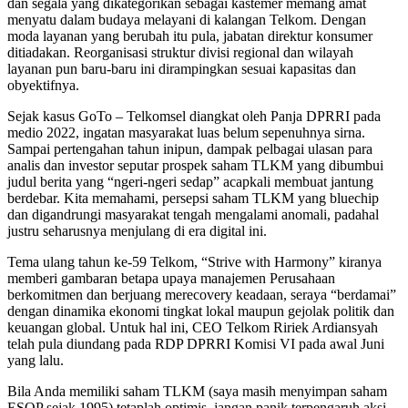
dan segala yang dikategorikan sebagai kastemer memang amat
menyatu dalam budaya melayani di kalangan Telkom. Dengan
moda layanan yang berubah itu pula, jabatan direktur konsumer
ditiadakan. Reorganisasi struktur divisi regional dan wilayah
layanan pun baru-baru ini dirampingkan sesuai kapasitas dan
obyektifnya.
Sejak kasus GoTo – Telkomsel diangkat oleh Panja DPRRI pada
medio 2022, ingatan masyarakat luas belum sepenuhnya sirna.
Sampai pertengahan tahun inipun, dampak pelbagai ulasan para
analis dan investor seputar prospek saham TLKM yang dibumbui
judul berita yang “ngeri-ngeri sedap” acapkali membuat jantung
berdebar. Kita memahami, persepsi saham TLKM yang bluechip
dan digandrungi masyarakat tengah mengalami anomali, padahal
justru seharusnya menjulang di era digital ini.
Tema ulang tahun ke-59 Telkom, “Strive with Harmony” kiranya
memberi gambaran betapa upaya manajemen Perusahaan
berkomitmen dan berjuang merecovery keadaan, seraya “berdamai”
dengan dinamika ekonomi tingkat lokal maupun gejolak politik dan
keuangan global. Untuk hal ini, CEO Telkom Ririek Ardiansyah
telah pula diundang pada RDP DPRRI Komisi VI pada awal Juni
yang lalu.
Bila Anda memiliki saham TLKM (saya masih menyimpan saham
ESOP sejak 1995) tetaplah optimis, jangan panik terpengaruh aksi