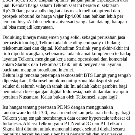
jual. Kendati harga saham Telkom saat ini berada di sekitaran
Rp3.000an, para analis tingkat atas masih melihat uptrend dan
prospek rebound ke harga wajar Rp4.000 atau bahkan lebih per
lembar. InsyaAllah sebelum aniversari yang akan datang, harapan
ini bisa menjadi kenyataan.
Didukung kinerja manajemen yang solid, sebagai perusahan jasa
berbasis teknologi, Telkom adalah leading company di bidang
telekomunikasi dan digital. Kehadiran Starlink yang akhir-akhir ini
riuh diperbincangkan, sebenarnya adalah amat komplemen terhadap
layanan Telkom, mengingat kerja sama operasional dan komersial
antara Starlink dan TelkomSat; baik untuk penyediaan layanan
backhaul maupun broadband internet.
Belum lagi rencana penerapan teknosatelit BTS Langit yang tengah
dipersiapkan Telkomsel untuk menutup zona blankspot sinyal
seluler di seluruh wilayah tanah air. Ini adalah kabar gembira bagi
penuntasan kesenjangan digital Indonesia, baik di daratan maupun
perairan Nusantara. Kalau bukan oleh Telkomsel, siapa lagi?
Isu hangat tentang peretasan PDNS dengan menggunakan
ransomware lockbit 3.0, nyata memberikan pelajaran berharga bagi
Telkom yang tengah membangun data center hyperscale terbesar di
Indonesia. Afiliasi Telkom yaitu PT NeutraDC dan PT Telkom
Sigma kini dituntut untuk memenuhi aspek sekuriti digital secara
paripurna terkait layanan siber bagi pemerintah dan masyarakat