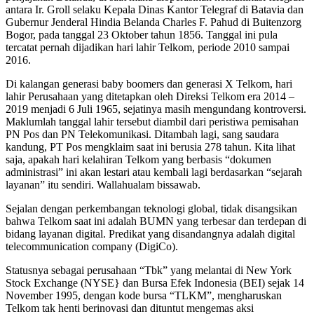
antara Ir. Groll selaku Kepala Dinas Kantor Telegraf di Batavia dan
Gubernur Jenderal Hindia Belanda Charles F. Pahud di Buitenzorg
Bogor, pada tanggal 23 Oktober tahun 1856. Tanggal ini pula
tercatat pernah dijadikan hari lahir Telkom, periode 2010 sampai
2016.
Di kalangan generasi baby boomers dan generasi X Telkom, hari
lahir Perusahaan yang ditetapkan oleh Direksi Telkom era 2014 –
2019 menjadi 6 Juli 1965, sejatinya masih mengundang kontroversi.
Maklumlah tanggal lahir tersebut diambil dari peristiwa pemisahan
PN Pos dan PN Telekomunikasi. Ditambah lagi, sang saudara
kandung, PT Pos mengklaim saat ini berusia 278 tahun. Kita lihat
saja, apakah hari kelahiran Telkom yang berbasis “dokumen
administrasi” ini akan lestari atau kembali lagi berdasarkan “sejarah
layanan” itu sendiri. Wallahualam bissawab.
Sejalan dengan perkembangan teknologi global, tidak disangsikan
bahwa Telkom saat ini adalah BUMN yang terbesar dan terdepan di
bidang layanan digital. Predikat yang disandangnya adalah digital
telecommunication company (DigiCo).
Statusnya sebagai perusahaan “Tbk” yang melantai di New York
Stock Exchange (NYSE} dan Bursa Efek Indonesia (BEI) sejak 14
November 1995, dengan kode bursa “TLKM”, mengharuskan
Telkom tak henti berinovasi dan dituntut mengemas aksi