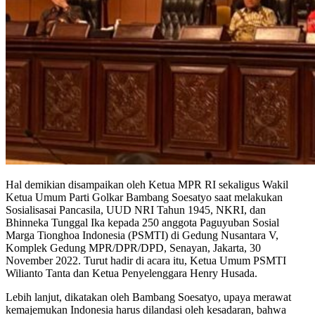
Hal demikian disampaikan oleh Ketua MPR RI sekaligus Wakil
Ketua Umum Parti Golkar Bambang Soesatyo saat melakukan
Sosialisasai Pancasila, UUD NRI Tahun 1945, NKRI, dan
Bhinneka Tunggal Ika kepada 250 anggota Paguyuban Sosial
Marga Tionghoa Indonesia (PSMTI) di Gedung Nusantara V,
Komplek Gedung MPR/DPR/DPD, Senayan, Jakarta, 30
November 2022. Turut hadir di acara itu, Ketua Umum PSMTI
Wilianto Tanta dan Ketua Penyelenggara Henry Husada.
Lebih lanjut, dikatakan oleh Bambang Soesatyo, upaya merawat
kemajemukan Indonesia harus dilandasi oleh kesadaran, bahwa