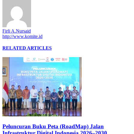
Firli A.Nursaid
http://www.komite.id
RELATED ARTICLES
Peluncuran Buku Peta (RoadMap) Jalan
Infrastruktur Digital Indonesia 2026–2030