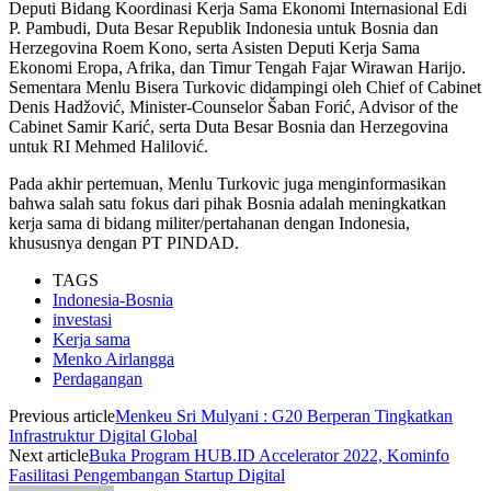
Deputi Bidang Koordinasi Kerja Sama Ekonomi Internasional Edi
P. Pambudi, Duta Besar Republik Indonesia untuk Bosnia dan
Herzegovina Roem Kono, serta Asisten Deputi Kerja Sama
Ekonomi Eropa, Afrika, dan Timur Tengah Fajar Wirawan Harijo.
Sementara Menlu Bisera Turkovic didampingi oleh Chief of Cabinet
Denis Hadžović, Minister-Counselor Šaban Forić, Advisor of the
Cabinet Samir Karić, serta Duta Besar Bosnia dan Herzegovina
untuk RI Mehmed Halilović.
Pada akhir pertemuan, Menlu Turkovic juga menginformasikan
bahwa salah satu fokus dari pihak Bosnia adalah meningkatkan
kerja sama di bidang militer/pertahanan dengan Indonesia,
khususnya dengan PT PINDAD.
TAGS
Indonesia-Bosnia
investasi
Kerja sama
Menko Airlangga
Perdagangan
Previous article
Menkeu Sri Mulyani : G20 Berperan Tingkatkan
Infrastruktur Digital Global
Next article
Buka Program HUB.ID Accelerator 2022, Kominfo
Fasilitasi Pengembangan Startup Digital