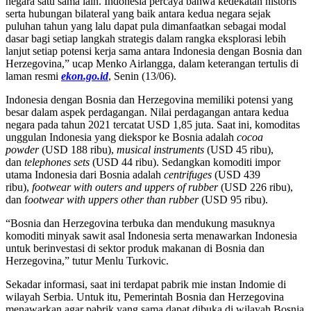
negara satu sama lain. Indonesia percaya bahwa kedekatan historis
serta hubungan bilateral yang baik antara kedua negara sejak
puluhan tahun yang lalu dapat pula dimanfaatkan sebagai modal
dasar bagi setiap langkah strategis dalam rangka eksplorasi lebih
lanjut setiap potensi kerja sama antara Indonesia dengan Bosnia dan
Herzegovina,” ucap Menko Airlangga, dalam keterangan tertulis di
laman resmi
ekon.go.id
, Senin (13/06).
Indonesia dengan Bosnia dan Herzegovina memiliki potensi yang
besar dalam aspek perdagangan. Nilai perdagangan antara kedua
negara pada tahun 2021 tercatat USD 1,85 juta. Saat ini, komoditas
unggulan Indonesia yang diekspor ke Bosnia adalah
cocoa
powder
(USD 188 ribu),
musical instruments
(USD 45 ribu),
dan
telephones sets
(USD 44 ribu). Sedangkan komoditi impor
utama Indonesia dari Bosnia adalah
centrifuges
(USD 439
ribu),
footwear with outers and uppers of rubber
(USD 226 ribu),
dan f
ootwear with uppers other than rubber
(USD 95 ribu).
“Bosnia dan Herzegovina terbuka dan mendukung masuknya
komoditi minyak sawit asal Indonesia serta menawarkan Indonesia
untuk berinvestasi di sektor produk makanan di Bosnia dan
Herzegovina,” tutur Menlu Turkovic.
Sekadar informasi, saat ini terdapat pabrik mie instan Indomie di
wilayah Serbia. Untuk itu, Pemerintah Bosnia dan Herzegovina
menawarkan agar pabrik yang sama dapat dibuka di wilayah Bosnia