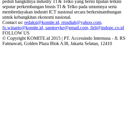
peduli bangkitnya industry TI & Telko yang berisi liputan terkini
seputar perkembangan bisnis TI & Telko pada umumnya serta
memberdayakan industri ICT nasional secara berkesinambungan
untuk kebangkitan ekonomi nasional.
Contact us:
redaksi@komite.id, rrusdiah@yahoo.com,
fx.winarto@komite.id, samtoryke@gmail.com, firli@indopc.co.id
FOLLOW US
© Copyright KOMITE.id 2015 | PT. Accessindo Internusa - Jl. RS
Fatmawati, Golden Plaza Blok A38, Jakarta Selatan, 12410