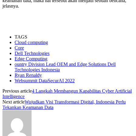
keamanan data, maka hal tersebut akan menjadi sebuah bencana,”
jelasnya.
TAGS
Cloud computing
Core
Dell Technologies
Edge Computing
ountry Division Lead OEM and Edge Solutions Dell
Technologies Indonesia
Ryan Renaldy
Websummit DataSecurAI 2022
Previous article
4 Langkah Membangun Kapabilitas Cyber Artificial
Intelligence
Next article
Wujudkan Visi Transformasi Digital, Indonesia Perlu
Tekankan Keamanan Data