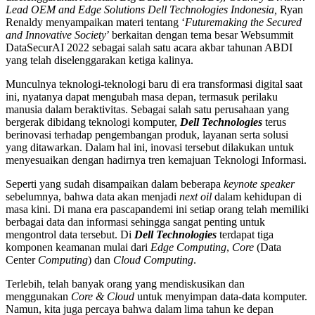
Lead OEM and Edge Solutions Dell Technologies Indonesia,
Ryan
Renaldy menyampaikan materi tentang ‘
Futuremaking the Secured
and Innovative Society
’ berkaitan dengan tema besar Websummit
DataSecurAI 2022 sebagai salah satu acara akbar tahunan ABDI
yang telah diselenggarakan ketiga kalinya.
Munculnya teknologi-teknologi baru di era transformasi digital saat
ini, nyatanya dapat mengubah masa depan, termasuk perilaku
manusia dalam beraktivitas. Sebagai salah satu perusahaan yang
bergerak dibidang teknologi komputer,
Dell Technologies
terus
berinovasi terhadap pengembangan produk, layanan serta solusi
yang ditawarkan. Dalam hal ini, inovasi tersebut dilakukan untuk
menyesuaikan dengan hadirnya tren kemajuan Teknologi Informasi.
Seperti yang sudah disampaikan dalam beberapa
keynote speaker
sebelumnya, bahwa data akan menjadi
next oil
dalam kehidupan di
masa kini. Di mana era pascapandemi ini setiap orang telah memiliki
berbagai data dan informasi sehingga sangat penting untuk
mengontrol data tersebut. Di
Dell Technologies
terdapat tiga
komponen keamanan mulai dari
Edge Computing
,
Core
(Data
Center
Computing
) dan
Cloud Computing
.
Terlebih, telah banyak orang yang mendiskusikan dan
menggunakan
Core & Cloud
untuk menyimpan data-data komputer.
Namun, kita juga percaya bahwa dalam lima tahun ke depan