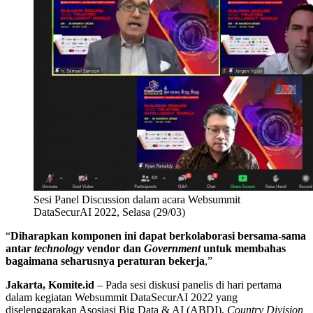
Sesi Panel Discussion dalam acara Websummit
DataSecurAI 2022, Selasa (29/03)
“
Diharapkan komponen ini dapat berkolaborasi bersama-sama
antar
technology
vendor dan
Government
untuk membahas
bagaimana seharusnya peraturan bekerja
,”
Jakarta, Komite.id
– Pada sesi diskusi panelis di hari pertama
dalam kegiatan Websummit DataSecurAI 2022 yang
diselenggarakan Asosiasi Big Data & AI (ABDI),
Country Division