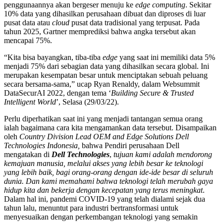
penggunaannya akan bergeser menuju ke
edge computing
. Sekitar
10% data yang dihasilkan perusahaan dibuat dan diproses di luar
pusat data atau
cloud
pusat data tradisional yang terpusat. Pada
tahun 2025, Gartner memprediksi bahwa angka tersebut akan
mencapai 75%.
“Kita bisa bayangkan, tiba-tiba
edge
yang saat ini memiliki data 5%
menjadi 75% dari sebagian data yang dihasilkan secara global. Ini
merupakan kesempatan besar untuk menciptakan sebuah peluang
secara bersama-sama,” ucap Ryan Renaldy, dalam Websummit
DataSecurAI 2022, dengan tema ‘
Building Secure & Trusted
Intelligent World
’, Selasa (29/03/22).
Perlu diperhatikan saat ini yang menjadi tantangan semua orang
ialah bagaimana cara kita mengamankan data tersebut. Disampaikan
oleh
Country Division Lead OEM and Edge Solutions Dell
Technologies Indonesia,
bahwa Pendiri perusahaan Dell
mengatakan di
Dell Technologies
,
tujuan kami adalah mendorong
kemajuan manusia, melalui akses yang lebih besar ke teknologi
yang lebih baik, bagi orang-orang dengan ide-ide besar di seluruh
dunia. Dan kami memahami bahwa teknologi telah merubah gaya
hidup kita dan bekerja dengan kecepatan yang terus meningkat
.
Dalam hal ini, pandemi COVID-19 yang telah dialami sejak dua
tahun lalu, menuntut para industri bertransformasi untuk
menyesuaikan dengan perkembangan teknologi yang semakin