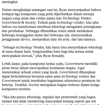
meningkat.
Dalam menghadapi tantangan saat ini, Ryan menyampaikan bahwa
terdapat tiga komponen yang perlu diperhatikan dalam menuju
negara yang aman dan cerdas antara lain
Technology Vendor
,
Government
&
Society
. Terkait pada
technology vendor
, kita tahu
bahwa era transformasi membuat teknologi mengalami peningkatan
dan perubahan. Sehingga dibutuhkan solusi untuk melakukan
beberapa keunggulan mulai dari beberapa sisi, menyesuaikan
penggunaan
device,
memastikan data
Security
, dan lain-lainnya.
“Sebagai
technology
Vendor, kita harus bisa menyediakan teknologi
di masa depan baru, fungsionalitas baru bagi kita semua untuk
menciptakan inovasi,” jelas Ryan Renaldy.
Lebih lanjut, pada komponen kedua yaitu,
Government
memiliki
peran besar dalam mewujudkan keamanan negara. Agar
menemukan sebuah solusi yang layak,
Government
diharapkan
dapat berkolaborasi bersama-sama antar
technology
vendor dan
Government
untuk membahas bagaimana seharusnya peraturan itu
bekerja. Terakhir,
Society
merupakan bagian terbesar dalam ketiga
komponen tersebut.
“Jika kita punya teknologi, regulasi dan pemerintah yang bagus,
namun kita tidak mendorong masyarakat tentang seperti apa arti