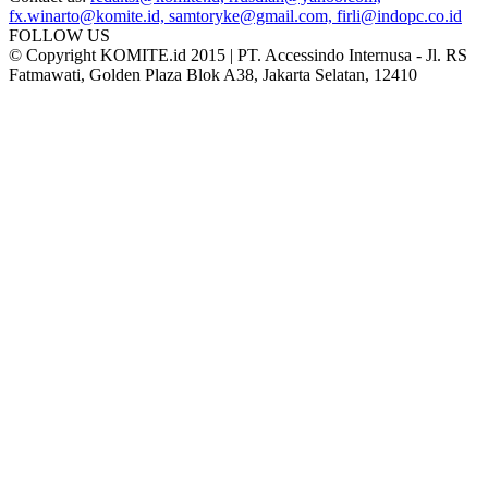
fx.winarto@komite.id, samtoryke@gmail.com, firli@indopc.co.id
FOLLOW US
© Copyright KOMITE.id 2015 | PT. Accessindo Internusa - Jl. RS
Fatmawati, Golden Plaza Blok A38, Jakarta Selatan, 12410