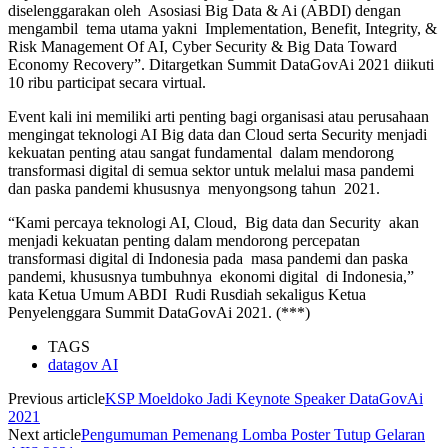
diselenggarakan oleh Asosiasi Big Data & Ai (ABDI) dengan
mengambil tema utama yakni Implementation, Benefit, Integrity, &
Risk Management Of AI, Cyber Security & Big Data Toward
Economy Recovery”. Ditargetkan Summit DataGovAi 2021 diikuti
10 ribu participat secara virtual.
Event kali ini memiliki arti penting bagi organisasi atau perusahaan
mengingat teknologi AI Big data dan Cloud serta Security menjadi
kekuatan penting atau sangat fundamental dalam mendorong
transformasi digital di semua sektor untuk melalui masa pandemi
dan paska pandemi khususnya menyongsong tahun 2021.
“Kami percaya teknologi AI, Cloud, Big data dan Security akan
menjadi kekuatan penting dalam mendorong percepatan
transformasi digital di Indonesia pada masa pandemi dan paska
pandemi, khususnya tumbuhnya ekonomi digital di Indonesia,”
kata Ketua Umum ABDI Rudi Rusdiah sekaligus Ketua
Penyelenggara Summit DataGovAi 2021. (***)
TAGS
datagov AI
Previous article
KSP Moeldoko Jadi Keynote Speaker DataGovAi
2021
Next article
Pengumuman Pemenang Lomba Poster Tutup Gelaran