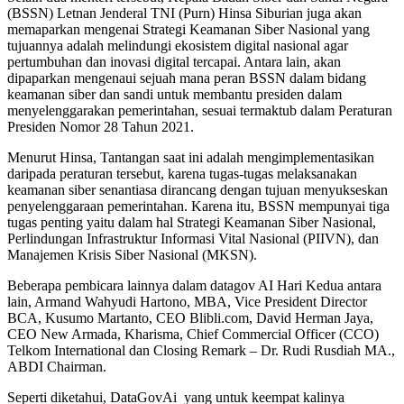
(BSSN) Letnan Jenderal TNI (Purn) Hinsa Siburian juga akan
memaparkan mengenai Strategi Keamanan Siber Nasional yang
tujuannya adalah melindungi ekosistem digital nasional agar
pertumbuhan dan inovasi digital tercapai. Antara lain, akan
dipaparkan mengenaui sejuah mana peran BSSN dalam bidang
keamanan siber dan sandi untuk membantu presiden dalam
menyelenggarakan pemerintahan, sesuai termaktub dalam Peraturan
Presiden Nomor 28 Tahun 2021.
Menurut Hinsa, Tantangan saat ini adalah mengimplementasikan
daripada peraturan tersebut, karena tugas-tugas melaksanakan
keamanan siber senantiasa dirancang dengan tujuan menyukseskan
penyelenggaraan pemerintahan. Karena itu, BSSN mempunyai tiga
tugas penting yaitu dalam hal Strategi Keamanan Siber Nasional,
Perlindungan Infrastruktur Informasi Vital Nasional (PIIVN), dan
Manajemen Krisis Siber Nasional (MKSN).
Beberapa pembicara lainnya dalam datagov AI Hari Kedua antara
lain, Armand Wahyudi Hartono, MBA, Vice President Director
BCA, Kusumo Martanto, CEO Blibli.com, David Herman Jaya,
CEO New Armada, Kharisma, Chief Commercial Officer (CCO)
Telkom International dan Closing Remark – Dr. Rudi Rusdiah MA.,
ABDI Chairman.
Seperti diketahui, DataGovAi yang untuk keempat kalinya