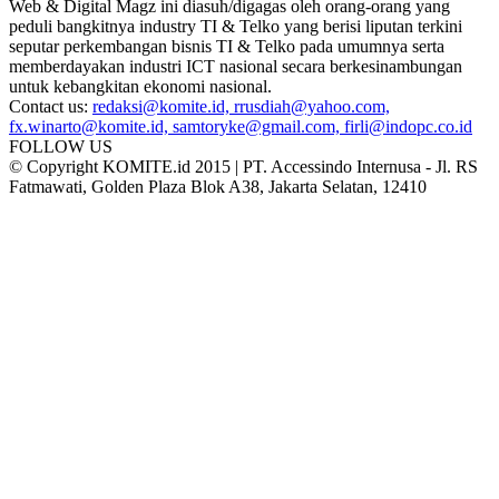
Web & Digital Magz ini diasuh/digagas oleh orang-orang yang
peduli bangkitnya industry TI & Telko yang berisi liputan terkini
seputar perkembangan bisnis TI & Telko pada umumnya serta
memberdayakan industri ICT nasional secara berkesinambungan
untuk kebangkitan ekonomi nasional.
Contact us:
redaksi@komite.id, rrusdiah@yahoo.com,
fx.winarto@komite.id, samtoryke@gmail.com, firli@indopc.co.id
FOLLOW US
© Copyright KOMITE.id 2015 | PT. Accessindo Internusa - Jl. RS
Fatmawati, Golden Plaza Blok A38, Jakarta Selatan, 12410