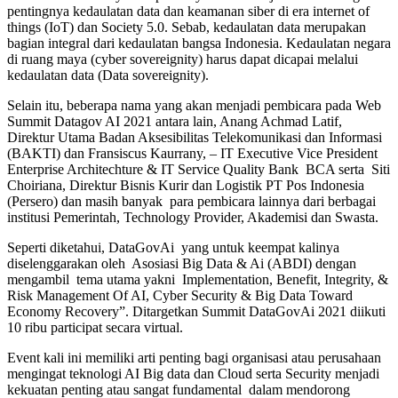
pentingnya kedaulatan data dan keamanan siber di era internet of
things (IoT) dan Society 5.0. Sebab, kedaulatan data merupakan
bagian integral dari kedaulatan bangsa Indonesia. Kedaulatan negara
di ruang maya (cyber sovereignity) harus dapat dicapai melalui
kedaulatan data (Data sovereignity).
Selain itu, beberapa nama yang akan menjadi pembicara pada Web
Summit Datagov AI 2021 antara lain, Anang Achmad Latif,
Direktur Utama Badan Aksesibilitas Telekomunikasi dan Informasi
(BAKTI) dan Fransiscus Kaurrany, – IT Executive Vice President
Enterprise Architechture & IT Service Quality Bank BCA serta Siti
Choiriana, Direktur Bisnis Kurir dan Logistik PT Pos Indonesia
(Persero) dan masih banyak para pembicara lainnya dari berbagai
institusi Pemerintah, Technology Provider, Akademisi dan Swasta.
Seperti diketahui, DataGovAi yang untuk keempat kalinya
diselenggarakan oleh Asosiasi Big Data & Ai (ABDI) dengan
mengambil tema utama yakni Implementation, Benefit, Integrity, &
Risk Management Of AI, Cyber Security & Big Data Toward
Economy Recovery”. Ditargetkan Summit DataGovAi 2021 diikuti
10 ribu participat secara virtual.
Event kali ini memiliki arti penting bagi organisasi atau perusahaan
mengingat teknologi AI Big data dan Cloud serta Security menjadi
kekuatan penting atau sangat fundamental dalam mendorong