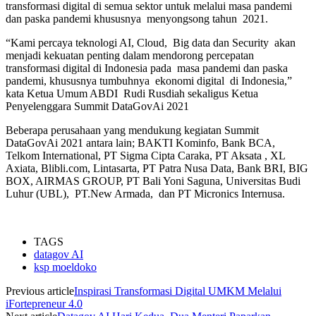
transformasi digital di semua sektor untuk melalui masa pandemi
dan paska pandemi khususnya menyongsong tahun 2021.
“Kami percaya teknologi AI, Cloud, Big data dan Security akan
menjadi kekuatan penting dalam mendorong percepatan
transformasi digital di Indonesia pada masa pandemi dan paska
pandemi, khususnya tumbuhnya ekonomi digital di Indonesia,”
kata Ketua Umum ABDI Rudi Rusdiah sekaligus Ketua
Penyelenggara Summit DataGovAi 2021
Beberapa perusahaan yang mendukung kegiatan Summit
DataGovAi 2021 antara lain; BAKTI Kominfo, Bank BCA,
Telkom International, PT Sigma Cipta Caraka, PT Aksata , XL
Axiata, Blibli.com, Lintasarta, PT Patra Nusa Data, Bank BRI, BIG
BOX, AIRMAS GROUP, PT Bali Yoni Saguna, Universitas Budi
Luhur (UBL), PT.New Armada, dan PT Micronics Internusa.
TAGS
datagov AI
ksp moeldoko
Previous article
Inspirasi Transformasi Digital UMKM Melalui
iFortepreneur 4.0