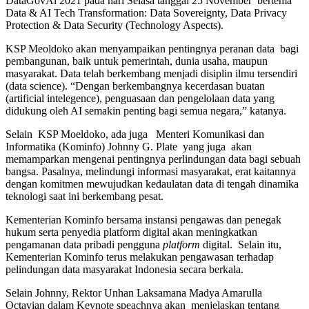
DataGovAi 2021 pada hari Selasa tanggal 25 November bertema
Data & AI Tech Transformation: Data Sovereignty, Data Privacy
Protection & Data Security (Technology Aspects).
KSP Meoldoko akan menyampaikan pentingnya peranan data bagi
pembangunan, baik untuk pemerintah, dunia usaha, maupun
masyarakat. Data telah berkembang menjadi disiplin ilmu tersendiri
(data science). “Dengan berkembangnya kecerdasan buatan
(artificial intelegence), penguasaan dan pengelolaan data yang
didukung oleh AI semakin penting bagi semua negara,” katanya.
Selain KSP Moeldoko, ada juga Menteri Komunikasi dan
Informatika (Kominfo) Johnny G. Plate yang juga akan
memamparkan mengenai pentingnya perlindungan data bagi sebuah
bangsa. Pasalnya, melindungi informasi masyarakat, erat kaitannya
dengan komitmen mewujudkan kedaulatan data di tengah dinamika
teknologi saat ini berkembang pesat.
Kementerian Kominfo bersama instansi pengawas dan penegak
hukum serta penyedia platform digital akan meningkatkan
pengamanan data pribadi pengguna
platform
digital. Selain itu,
Kementerian Kominfo terus melakukan pengawasan terhadap
pelindungan data masyarakat Indonesia secara berkala.
Selain Johnny, Rektor Unhan Laksamana Madya Amarulla
Octavian dalam Keynote speachnya akan menjelaskan tentang