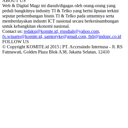
ABOUT US
Web & Digital Magz ini diasuh/digagas oleh orang-orang yang
peduli bangkitnya industry TI & Telko yang berisi liputan terkini
seputar perkembangan bisnis TI & Telko pada umumnya serta
memberdayakan industri ICT nasional secara berkesinambungan
untuk kebangkitan ekonomi nasional.
Contact us:
redaksi@komite.id, rrusdiah@yahoo.com,
fx.winarto@komite.id, samtoryke@gmail.com, firli@indopc.co.id
FOLLOW US
© Copyright KOMITE.id 2015 | PT. Accessindo Internusa - Jl. RS
Fatmawati, Golden Plaza Blok A38, Jakarta Selatan, 12410