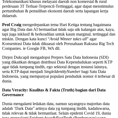
Telekomunikasi khusus melayani daerah non komersial & rural
perdesaan 3T Terluar-Terpencil-Tertinggal, agar dapat menstimulus
pertumbuhan & pemulihan ekonomi daerah serta lapangan kerja
didaerah.
Prof Craig
mengedepankan tema Hari Ketiga tentang bagaimana
agar Big Data dan AI bermanfaat tidak saja utk kalangan atas, kaya,
tapi juga inklusif & berkeadilan untuk kaum marginal, tertinggal dan
miskin. Dengan kata kunci “
Avoid Winner takes all
” agar
Konsentrasi Data tidak dikuasai oleh Perusahaan Raksasa Big Tech
Companies. ie Google FB, WA dll.
Dirjen Dukcapil mengadopsi Perpres Satu Data Indonesia (SDI)
yang dikaitkan dengan distribusi Data Kependudukan seperti KTP
agar tidak tumpang tindih, ego sektoral dengan instansi lainnya,
serta KTP dapat menjadi
SingleIdentityNumber
bagi Satu Data
Indonesia, yang mempunyai populasi penduduk nomor 4 terbesar di
dunia.
Data Veracity: Kualitas & Fakta (Truth) bagian dari Data
Governance
Dunia mengalami ledakan data, namun sayangnya majoritas data
adalah ‘Dark Data” artinya data yg tumpang tindih, kadaluwarsa,
tidak relevan & tidak bermanfaat. Selain epidemi Covid 19, dunia
juga mengalami Epidemi
hoax
&
PostTruth
(Pembenaran) yang