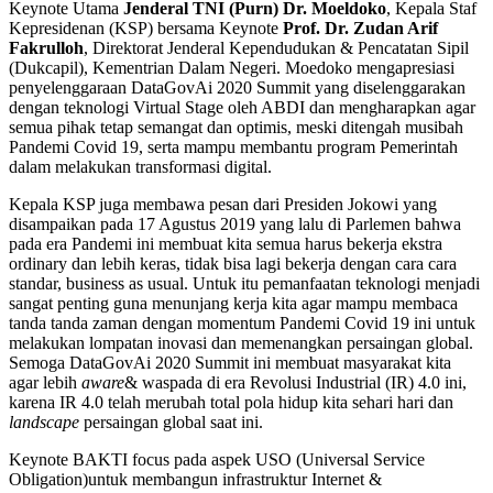
Keynote Utama
Jenderal TNI (Purn) Dr. Moeldoko
, Kepala Staf
Kepresidenan (KSP) bersama Keynote
Prof. Dr. Zudan Arif
Fakrulloh
, Direktorat Jenderal Kependudukan & Pencatatan Sipil
(Dukcapil), Kementrian Dalam Negeri. Moedoko mengapresiasi
penyelenggaraan DataGovAi 2020 Summit yang diselenggarakan
dengan teknologi Virtual Stage oleh ABDI dan mengharapkan agar
semua pihak tetap semangat dan optimis, meski ditengah musibah
Pandemi Covid 19, serta mampu membantu program Pemerintah
dalam melakukan transformasi digital.
Kepala KSP juga membawa pesan dari Presiden Jokowi yang
disampaikan pada 17 Agustus 2019 yang lalu di Parlemen bahwa
pada era Pandemi ini membuat kita semua harus bekerja ekstra
ordinary dan lebih keras, tidak bisa lagi bekerja dengan cara cara
standar, business as usual. Untuk itu pemanfaatan teknologi menjadi
sangat penting guna menunjang kerja kita agar mampu membaca
tanda tanda zaman dengan momentum Pandemi Covid 19 ini untuk
melakukan lompatan inovasi dan memenangkan persaingan global.
Semoga DataGovAi 2020 Summit ini membuat masyarakat kita
agar lebih
aware
& waspada di era Revolusi Industrial (IR) 4.0 ini,
karena IR 4.0 telah merubah total pola hidup kita sehari hari dan
landscape
persaingan global saat ini.
Keynote BAKTI focus pada aspek USO (Universal Service
Obligation)untuk membangun infrastruktur Internet &