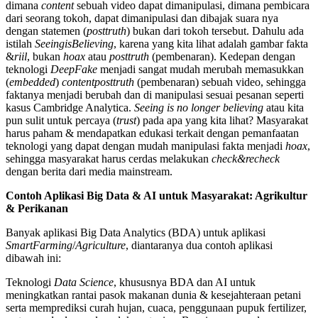
dimana
content
sebuah video dapat dimanipulasi, dimana pembicara
dari seorang tokoh, dapat dimanipulasi dan dibajak suara nya
dengan statemen (
posttruth
) bukan dari tokoh tersebut. Dahulu ada
istilah
SeeingisBelieving
, karena yang kita lihat adalah gambar fakta
&
riil
, bukan
hoax
atau
posttruth
(pembenaran). Kedepan dengan
teknologi
DeepFake
menjadi sangat mudah merubah memasukkan
(
embedded
)
contentposttruth
(pembenaran) sebuah video, sehingga
faktanya menjadi berubah dan di manipulasi sesuai pesanan seperti
kasus Cambridge Analytica.
Seeing is no longer believing
atau kita
pun sulit untuk percaya (
trust
) pada apa yang kita lihat? Masyarakat
harus paham & mendapatkan edukasi terkait dengan pemanfaatan
teknologi yang dapat dengan mudah manipulasi fakta menjadi
hoax
,
sehingga masyarakat harus cerdas melakukan
check&recheck
dengan berita dari media mainstream.
Contoh Aplikasi Big Data & AI untuk Masyarakat: Agrikultur
& Perikanan
Banyak aplikasi Big Data Analytics (BDA) untuk aplikasi
SmartFarming
/
Agriculture
, diantaranya dua contoh aplikasi
dibawah ini:
Teknologi
Data Science
, khususnya BDA dan AI untuk
meningkatkan rantai pasok makanan dunia & kesejahteraan petani
serta memprediksi curah hujan, cuaca, penggunaan pupuk fertilizer,