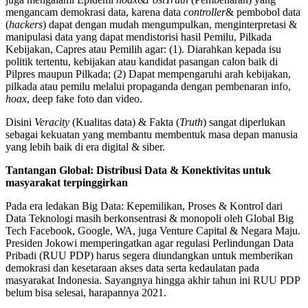
mengancam demokrasi data, karena data
controller
& pembobol data
(
hackers
) dapat dengan mudah mengumpulkan, menginterpretasi &
manipulasi data yang dapat mendistorisi hasil Pemilu, Pilkada
Kebijakan, Capres atau Pemilih agar: (1). Diarahkan kepada isu
politik tertentu, kebijakan atau kandidat pasangan calon baik di
Pilpres maupun Pilkada; (2) Dapat mempengaruhi arah kebijakan,
pilkada atau pemilu melalui propaganda dengan pembenaran info,
hoax
, deep fake foto dan video.
Disini
Veracity
(Kualitas data) & Fakta (
Truth
) sangat diperlukan
sebagai kekuatan yang membantu membentuk masa depan manusia
yang lebih baik di era digital & siber.
Tantangan Global: Distribusi Data & Konektivitas untuk
masyarakat terpinggirkan
Pada era ledakan Big Data: Kepemilikan, Proses & Kontrol dari
Data Teknologi masih berkonsentrasi & monopoli oleh Global Big
Tech Facebook, Google, WA, juga Venture Capital & Negara Maju.
Presiden Jokowi memperingatkan agar regulasi Perlindungan Data
Pribadi (RUU PDP) harus segera diundangkan untuk memberikan
demokrasi dan kesetaraan akses data serta kedaulatan pada
masyarakat Indonesia. Sayangnya hingga akhir tahun ini RUU PDP
belum bisa selesai, harapannya 2021.