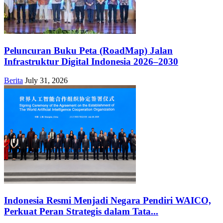
Peluncuran Buku Peta (RoadMap) Jalan
Infrastruktur Digital Indonesia 2026–2030
Berita
July 31, 2026
Indonesia Resmi Menjadi Negara Pendiri WAICO,
Perkuat Peran Strategis dalam Tata...