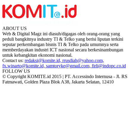
ABOUT US
Web & Digital Magz ini diasuh/digagas oleh orang-orang yang
peduli bangkitnya industry TI & Telko yang berisi liputan terkini
seputar perkembangan bisnis TI & Telko pada umumnya serta
memberdayakan industri ICT nasional secara berkesinambungan
untuk kebangkitan ekonomi nasional.
Contact us:
redaksi@komite.id, rrusdiah@yahoo.com,
fx.winarto@komite.id, samtoryke@gmail.com, firli@indopc.co.id
FOLLOW US
© Copyright KOMITE.id 2015 | PT. Accessindo Internusa - Jl. RS
Fatmawati, Golden Plaza Blok A38, Jakarta Selatan, 12410