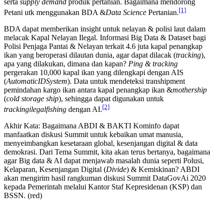
serta
supply demand
produk pertanian. Bagaimana mendorong
[1]
Petani utk menggunakan BDA &
Data Science
Pertanian.
BDA dapat memberikan insight untuk nelayan & polisi laut dalam
melacak Kapal Nelayan Ilegal. Informasi Big Data & Dataset bagi
Polisi Penjaga Pantai & Nelayan terkait 4.6 juta kapal penangkap
ikan yang beroperasi dilautan dunia, agar dapat dilacak (
tracking
),
apa yang dilakukan, dimana dan kapan?
Ping & tracking
pergerakan 10,000 kapal ikan yang dilengkapi dengan AIS
(
AutomaticIDSystem
). Data untuk mendeteksi transhipment
pemindahan kargo ikan antara kapal penangkap ikan &
mothership
(
cold storage ship
), sehingga dapat digunakan untuk
[2]
trackingilegalfishing
dengan AI.
Akhir Kata: Bagaimana ABDI & BAKTI Kominfo dapat
manfaatkan diskusi Summit untuk kebaikan umat manusia,
menyeimbangkan kesetaraan global, kesenjangan digital & data
demokrasi. Dari Tema Summit, kita akan terus bertanya, bagaimana
agar Big data & AI dapat menjawab masalah dunia seperti Polusi,
Kelaparan, Kesenjangan Digital (
Divide
) & Kemiskinan? ABDI
akan mengirim hasil rangkuman diskusi Summit DataGovAi 2020
kepada Pemerintah melalui Kantor Staf Kepresidenan (KSP) dan
BSSN. (red)