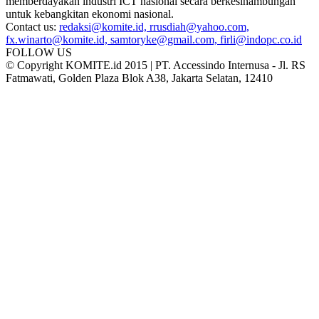
memberdayakan industri ICT nasional secara berkesinambungan
untuk kebangkitan ekonomi nasional.
Contact us:
redaksi@komite.id, rrusdiah@yahoo.com,
fx.winarto@komite.id, samtoryke@gmail.com, firli@indopc.co.id
FOLLOW US
© Copyright KOMITE.id 2015 | PT. Accessindo Internusa - Jl. RS
Fatmawati, Golden Plaza Blok A38, Jakarta Selatan, 12410