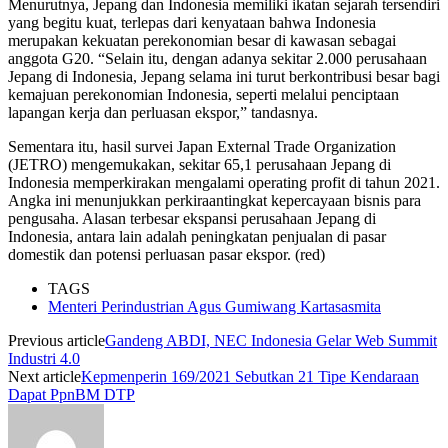
Menurutnya, Jepang dan Indonesia memiliki ikatan sejarah tersendiri
yang begitu kuat, terlepas dari kenyataan bahwa Indonesia
merupakan kekuatan perekonomian besar di kawasan sebagai
anggota G20. “Selain itu, dengan adanya sekitar 2.000 perusahaan
Jepang di Indonesia, Jepang selama ini turut berkontribusi besar bagi
kemajuan perekonomian Indonesia, seperti melalui penciptaan
lapangan kerja dan perluasan ekspor,” tandasnya.
Sementara itu, hasil survei Japan External Trade Organization
(JETRO) mengemukakan, sekitar 65,1 perusahaan Jepang di
Indonesia memperkirakan mengalami operating profit di tahun 2021.
Angka ini menunjukkan perkiraantingkat kepercayaan bisnis para
pengusaha. Alasan terbesar ekspansi perusahaan Jepang di
Indonesia, antara lain adalah peningkatan penjualan di pasar
domestik dan potensi perluasan pasar ekspor. (red)
TAGS
Menteri Perindustrian Agus Gumiwang Kartasasmita
Previous article
Gandeng ABDI, NEC Indonesia Gelar Web Summit
Industri 4.0
Next article
Kepmenperin 169/2021 Sebutkan 21 Tipe Kendaraan
Dapat PpnBM DTP