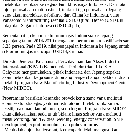
melakukan relokasi ke negara lain, khususnya Indonesia. Dari total
tujuh perusahaan multinasional, terdapat tiga perusahaan Jepang
yang akan merelokasi pabriknya dari China ke Indonesia, yaitu
Panasonic Manufacturing (senilai USD30 juta), Denso (USD138
juta), dan Sagami Indonesia (USD50 juta).
Sementara itu, ekspor sektor nonmigas Indonesia ke Jepang
sepanjang tahun 2014-2019 mengalami pertumbuhan positif sebesar
3,23 persen. Pada 2019, nilai pengapalan Indonesia ke Jepang untuk
sektor nonmigas mencapai USD13,8 miliar.
Direktur Jenderal Ketahanan, Perwilayahan dan Akses Industri
Internasional (KPAII) Kementerian Perindustrian, Eko S.A.
Cahyanto mengemukakan, pihak Indonesia dan Jepang sepakat
akan melakukan kerja sama di bidang pengembangan sektor industri
melalui program New Manufacturing Industry Development Center
(New MIDEC).
Program itu berisikan kerangka proyek kerja sama yang meliputi
enam sektor strategis, yaitu industri otomotif, elektronik, kimia,
tekstil, makanan dan minuman, serta logam. Program New MIDEC
akan dilaksanakan pada tujuh bidang lintas sektor yang meliputi
metal working, mold & dies, welding, energy conservation, SME
development, export promotion, dan policy reforms.
“Menindaklanjuti hal tersebut, Kemenperin telah mengusulkan