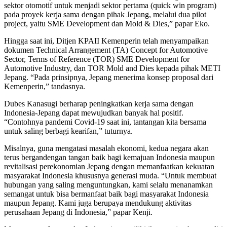
sektor otomotif untuk menjadi sektor pertama (quick win program)
pada proyek kerja sama dengan pihak Jepang, melalui dua pilot
project, yaitu SME Development dan Mold & Dies,” papar Eko.
Hingga saat ini, Ditjen KPAII Kemenperin telah menyampaikan
dokumen Technical Arrangement (TA) Concept for Automotive
Sector, Terms of Reference (TOR) SME Development for
Automotive Industry, dan TOR Mold and Dies kepada pihak METI
Jepang. “Pada prinsipnya, Jepang menerima konsep proposal dari
Kemenperin,” tandasnya.
Dubes Kanasugi berharap peningkatkan kerja sama dengan
Indonesia-Jepang dapat mewujudkan banyak hal positif.
“Contohnya pandemi Covid-19 saat ini, tantangan kita bersama
untuk saling berbagi kearifan,” tuturnya.
Misalnya, guna mengatasi masalah ekonomi, kedua negara akan
terus bergandengan tangan baik bagi kemajuan Indonesia maupun
revitalisasi perekonomian Jepang dengan memanfaatkan kekuatan
masyarakat Indonesia khususnya generasi muda. “Untuk membuat
hubungan yang saling menguntungkan, kami selalu menanamkan
semangat untuk bisa bermanfaat baik bagi masyarakat Indonesia
maupun Jepang. Kami juga berupaya mendukung aktivitas
perusahaan Jepang di Indonesia,” papar Kenji.