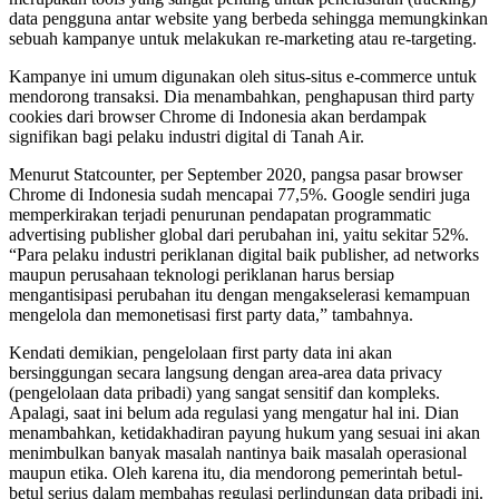
data pengguna antar website yang berbeda sehingga memungkinkan
sebuah kampanye untuk melakukan re-marketing atau re-targeting.
Kampanye ini umum digunakan oleh situs-situs e-commerce untuk
mendorong transaksi. Dia menambahkan, penghapusan third party
cookies dari browser Chrome di Indonesia akan berdampak
signifikan bagi pelaku industri digital di Tanah Air.
Menurut Statcounter, per September 2020, pangsa pasar browser
Chrome di Indonesia sudah mencapai 77,5%. Google sendiri juga
memperkirakan terjadi penurunan pendapatan programmatic
advertising publisher global dari perubahan ini, yaitu sekitar 52%.
“Para pelaku industri periklanan digital baik publisher, ad networks
maupun perusahaan teknologi periklanan harus bersiap
mengantisipasi perubahan itu dengan mengakselerasi kemampuan
mengelola dan memonetisasi first party data,” tambahnya.
Kendati demikian, pengelolaan first party data ini akan
bersinggungan secara langsung dengan area-area data privacy
(pengelolaan data pribadi) yang sangat sensitif dan kompleks.
Apalagi, saat ini belum ada regulasi yang mengatur hal ini. Dian
menambahkan, ketidakhadiran payung hukum yang sesuai ini akan
menimbulkan banyak masalah nantinya baik masalah operasional
maupun etika. Oleh karena itu, dia mendorong pemerintah betul-
betul serius dalam membahas regulasi perlindungan data pribadi ini.