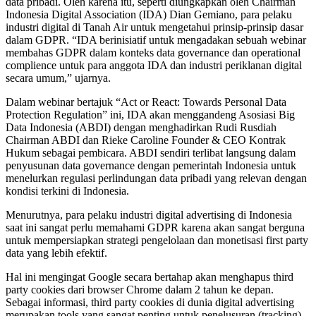
data pribadi. Oleh karena itu, seperti diungkapkan oleh Chairman
Indonesia Digital Association (IDA) Dian Gemiano, para pelaku
industri digital di Tanah Air untuk mengetahui prinsip-prinsip dasar
dalam GDPR. “IDA berinisiatif untuk mengadakan sebuah webinar
membahas GDPR dalam konteks data governance dan operational
complience untuk para anggota IDA dan industri periklanan digital
secara umum,” ujarnya.
Dalam webinar bertajuk “Act or React: Towards Personal Data
Protection Regulation” ini, IDA akan menggandeng Asosiasi Big
Data Indonesia (ABDI) dengan menghadirkan Rudi Rusdiah
Chairman ABDI dan Rieke Caroline Founder & CEO Kontrak
Hukum sebagai pembicara. ABDI sendiri terlibat langsung dalam
penyusunan data governance dengan pemerintah Indonesia untuk
menelurkan regulasi perlindungan data pribadi yang relevan dengan
kondisi terkini di Indonesia.
Menurutnya, para pelaku industri digital advertising di Indonesia
saat ini sangat perlu memahami GDPR karena akan sangat berguna
untuk mempersiapkan strategi pengelolaan dan monetisasi first party
data yang lebih efektif.
Hal ini mengingat Google secara bertahap akan menghapus third
party cookies dari browser Chrome dalam 2 tahun ke depan.
Sebagai informasi, third party cookies di dunia digital advertising
merupakan tools yang sangat penting untuk penelusuran (tracking)