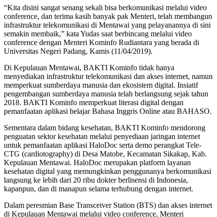
“Kita disini sangat senang sekali bisa berkomunikasi melalui video
conference, dan terima kasih banyak pak Menteri, telah membangun
infrastruktur telekomunikasi di Mentawai yang pelayanannya di sini
semakin membaik,” kata Yudas saat berbincang melalui video
conference dengan Menteri Kominfo Rudiantara yang berada di
Universitas Negeri Padang, Kamis (11/04/2019).
Di Kepulauan Mentawai, BAKTI Kominfo tidak hanya
menyediakan infrastruktur telekomunikasi dan akses internet, namun
memperkuat sumberdaya manusia dan ekosistem digital. Insiatif
pengembangan sumberdaya manusia telah berlangsung sejak tahun
2018. BAKTI Kominfo memperkuat literasi digital dengan
pemanfaatan aplikasi belajar Bahasa Inggris Online atau BAHASO.
Sementara dalam bidang kesehatan, BAKTI Kominfo mendorong
penguatan sektor kesehatan melalui penyediaan jaringan internet
untuk pemanfaatan aplikasi HaloDoc serta demo perangkat Tele-
CTG (cardiotography) di Desa Matobe, Kecamatan Sikakap, Kab.
Kepulauan Mentawai. HaloDoc merupakan platform layanan
kesehatan digital yang memungkinkan penggunanya berkomunikasi
langsung ke lebih dari 20 ribu dokter berlisensi di Indonesia,
kapanpun, dan di manapun selama terhubung dengan internet.
Dalam peresmian Base Transceiver Station (BTS) dan akses internet
di Kepulauan Mentawai melalui video conference, Menteri