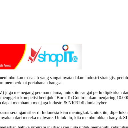
enimbulkan masalah yang sangat nyata dalam industri strategis, pertah
dan memperkuat pertahanan bangsa.
) juga memegang peranan utama, untuk itu sangat perlu dipikirkan d
nggelar kompetisi bertajuk “Born To Control akan menjaring 10.000 
ka dapat membantu menjaga industri & NKRI di dunia cyber.
s serangan siber di Indonesia kian meningkat. Untuk itu, diperlukan 
ebanyakan dari mereka malware. Untuk itu, kita membutuhkan banyak SD
elaskan bahwa program ini diadakan juga untuk memenuhi kebutuhan i