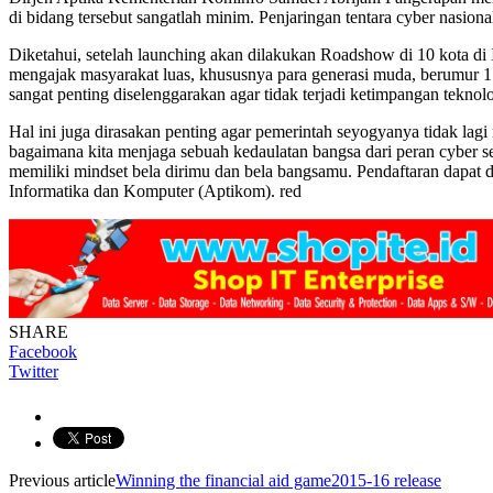
di bidang tersebut sangatlah minim. Penjaringan tentara cyber nasion
Diketahui, setelah launching akan dilakukan Roadshow di 10 kota di
mengajak masyarakat luas, khususnya para generasi muda, berumur 17
sangat penting diselenggarakan agar tidak terjadi ketimpangan tekn
Hal ini juga dirasakan penting agar pemerintah seyogyanya tidak lagi
bagaimana kita menjaga sebuah kedaulatan bangsa dari peran cyber s
memiliki mindset bela dirimu dan bela bangsamu. Pendaftaran dapat d
Informatika dan Komputer (Aptikom). red
SHARE
Facebook
Twitter
Previous article
Winning the financial aid game2015-16 release