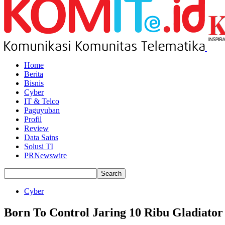
Home
Berita
Bisnis
Cyber
IT & Telco
Paguyuban
Profil
Review
Data Sains
Solusi TI
PRNewswire
Cyber
Born To Control Jaring 10 Ribu Gladiator