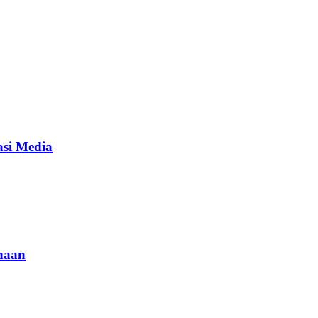
asi Media
ahaan