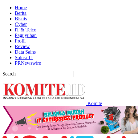
Home
Berita
Bisnis
Cyber
IT & Telco
Paguyuban
Profil
Review
Data Sains
Solusi TI
PRNewswire
Search
Komite