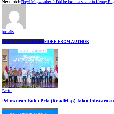
Next article
Floyd Mayweather Jr Did he locate a savior in Kenny Bay
jurnalis
RELATED ARTICLES
MORE FROM AUTHOR
Berita
Peluncuran Buku Peta (RoadMap) Jalan Infrastruktu