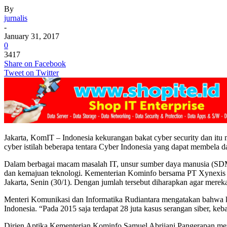
By
jurnalis
-
January 31, 2017
0
3417
Share on Facebook
Tweet on Twitter
Jakarta, KomIT – Indonesia kekurangan bakat cyber security dan itu m
cyber istilah beberapa tentara Cyber Indonesia yang dapat membela 
Dalam berbagai macam masalah IT, unsur sumber daya manusia (SDM
dan kemajuan teknologi. Kementerian Kominfo bersama PT Xynexis me
Jakarta, Senin (30/1). Dengan jumlah tersebut diharapkan agar mere
Menteri Komunikasi dan Informatika Rudiantara mengatakan bahwa kasu
Indonesia. “Pada 2015 saja terdapat 28 juta kasus serangan siber, k
Dirjen Aptika Kementerian Kominfo Samuel Abrijani Pangerapan menj