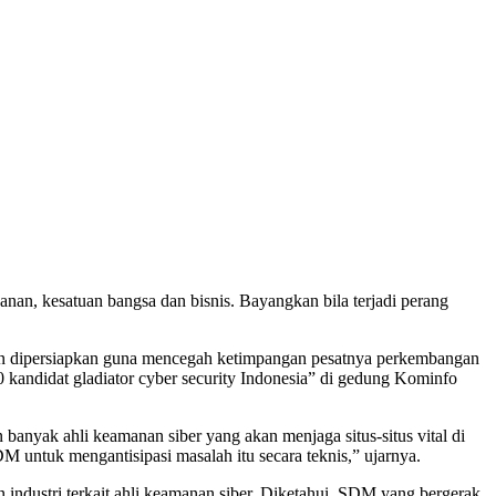
anan, kesatuan bangsa dan bisnis. Bayangkan bila terjadi perang
an dipersiapkan guna mencegah ketimpangan pesatnya perkembangan
kandidat gladiator cyber security Indonesia” di gedung Kominfo
banyak ahli keamanan siber yang akan menjaga situs-situs vital di
M untuk mengantisipasi masalah itu secara teknis,” ujarnya.
ndustri terkait ahli keamanan siber. Diketahui, SDM yang bergerak