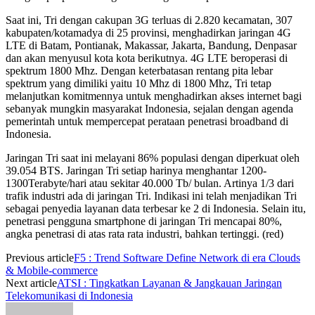
Saat ini, Tri dengan cakupan 3G terluas di 2.820 kecamatan, 307
kabupaten/kotamadya di 25 provinsi, menghadirkan jaringan 4G
LTE di Batam, Pontianak, Makassar, Jakarta, Bandung, Denpasar
dan akan menyusul kota kota berikutnya. 4G LTE beroperasi di
spektrum 1800 Mhz. Dengan keterbatasan rentang pita lebar
spektrum yang dimiliki yaitu 10 Mhz di 1800 Mhz, Tri tetap
melanjutkan komitmennya untuk menghadirkan akses internet bagi
sebanyak mungkin masyarakat Indonesia, sejalan dengan agenda
pemerintah untuk mempercepat perataan penetrasi broadband di
Indonesia.
Jaringan Tri saat ini melayani 86% populasi dengan diperkuat oleh
39.054 BTS. Jaringan Tri setiap harinya menghantar 1200-
1300Terabyte/hari atau sekitar 40.000 Tb/ bulan. Artinya 1/3 dari
trafik industri ada di jaringan Tri. Indikasi ini telah menjadikan Tri
sebagai penyedia layanan data terbesar ke 2 di Indonesia. Selain itu,
penetrasi pengguna smartphone di jaringan Tri mencapai 80%,
angka penetrasi di atas rata rata industri, bahkan tertinggi. (red)
Previous article
F5 : Trend Software Define Network di era Clouds
& Mobile-commerce
Next article
ATSI : Tingkatkan Layanan & Jangkauan Jaringan
Telekomunikasi di Indonesia