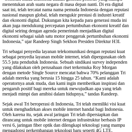
menentukan arah suatu negara di masa depan nanti. Di era digital
saat ini, telah tercatat nama nama pemuda Indonesia dengan reputasi
nasional maupun global, telah mengukir prestasi di industri kreatif
dan ekonomi digital. Dukungan kita kepada para generasi muda ini
akan juga mendukung percepatan pertumbuhan ekonomi kreatif dan
digital seiring dengan agenda pemerintah menjadikan digital
ekonomi sebagai salah satu motor penggerak pertumbuhan ekonomi
Indonesia,” ujar Randeep Singh Sekhon Presiden Direktur H3I.
Tri sebagai penyedia layanan telekomunikasi dengan reputasi kuat
sebagai penyedia layanan mobile internet, telah dipergunakan oleh
55.5 juta penduduk Indonesia. Sebuah sindikasi survey independen
yang dilakukan oleh perusahaan riset terkemuka Roy Morgan
dengan metode Single Source mencatat bahwa 70% pelanggan Tri
adalah mereka yang berusia 15 hingga 25 tahun. “Kami adalah
operatornya anak muda, dan kami ingin memberikan inspirasi dan
pengaruh positif bagi mereka untuk mewujudkan apa yang telah
menjadi mimpi dan amibisi dalam hidupnya,” tandas Randeep.
Sejak awal Tri beroperasi di Indonesia, Tri telah memiliki visi kuat
untuk menghadirkan akses mobile internet handal bagi Indonesia.
Oleh karena itu, sejak awal jaringan Tri telah dipersiapkan dan
dirancang untuk mobile internet dengan infrastruktur berbasis IP
versi 6, jaringan fiber optik dan dilengkapi teknologi yang mampu
mengadopsi perkembangan teknologi baru seperti 4G LTE.