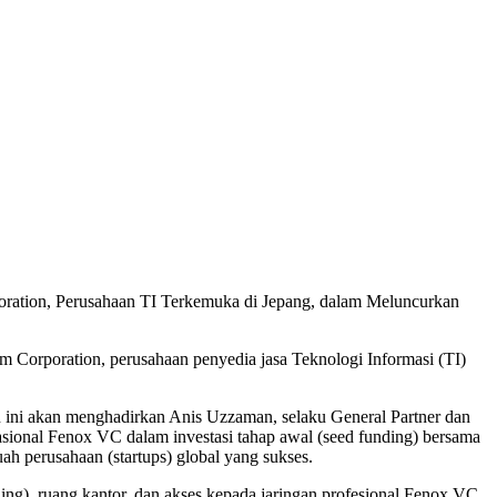
poration, Perusahaan TI Terkemuka di Jepang, dalam Meluncurkan
m Corporation, perusahaan penyedia jasa Teknologi Informasi (TI)
an ini akan menghadirkan Anis Uzzaman, selaku General Partner dan
ional Fenox VC dalam investasi tahap awal (seed funding) bersama
h perusahaan (startups) global yang sukses.
ding), ruang kantor, dan akses kepada jaringan profesional Fenox VC