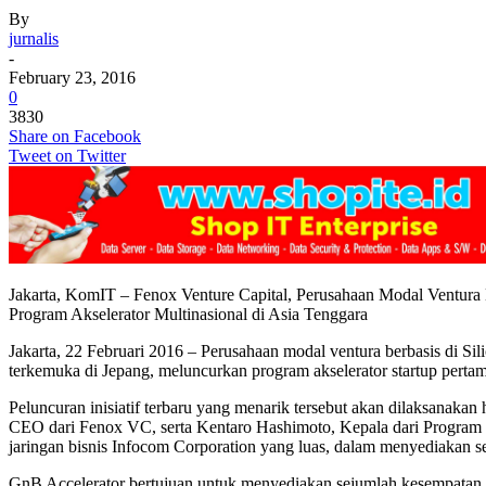
By
jurnalis
-
February 23, 2016
0
3830
Share on Facebook
Tweet on Twitter
Jakarta, KomIT – Fenox Venture Capital, Perusahaan Modal Ventura
Program Akselerator Multinasional di Asia Tenggara
Jakarta, 22 Februari 2016 – Perusahaan modal ventura berbasis di S
terkemuka di Jepang, meluncurkan program akselerator startup perta
Peluncuran inisiatif terbaru yang menarik tersebut akan dilaksanaka
CEO dari Fenox VC, serta Kentaro Hashimoto, Kepala dari Program 
jaringan bisnis Infocom Corporation yang luas, dalam menyediakan 
GnB Accelerator bertujuan untuk menyediakan sejumlah kesempatan men