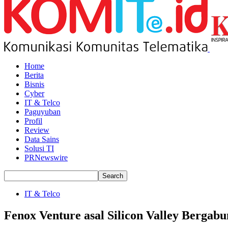
Home
Berita
Bisnis
Cyber
IT & Telco
Paguyuban
Profil
Review
Data Sains
Solusi TI
PRNewswire
IT & Telco
Fenox Venture asal Silicon Valley Bergab