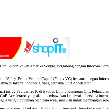
 Dari Silicon Valley Amerika Serikat, Bergabung dengan Infocom Cor
ilicon Valley, Fenox Venture Capital (Fenox VC) bersama dengan Infoco
manya di Jakarta, Indonesia, yang bernama GnB Accelerator.
n hari ini, 22 Februari 2016 di Exodus Dining Kuningan City. Peluncur
GnB Accelerator, yang akan membawakan kepiawaian berskala internas
segala yang dibutuhkan oleh para wirausahawan untuk membangun sebua
arik kepada berbagai startup terpilih, termasuk: investasi (seed fun