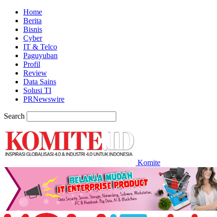
Home
Berita
Bisnis
Cyber
IT & Telco
Paguyuban
Profil
Review
Data Sains
Solusi TI
PRNewswire
Search
Komite