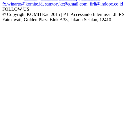
fx.winarto@komite.id, samtoryke@gmail.com, firli@indopc.co.id
FOLLOW US
© Copyright KOMITE.id 2015 | PT. Accessindo Internusa - Jl. RS
Fatmawati, Golden Plaza Blok A38, Jakarta Selatan, 12410