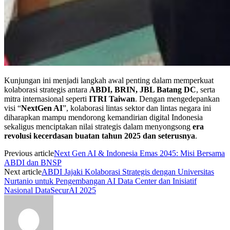
Kunjungan ini menjadi langkah awal penting dalam memperkuat
kolaborasi strategis antara
ABDI, BRIN, JBL Batang DC
, serta
mitra internasional seperti
ITRI Taiwan
. Dengan mengedepankan
visi “
NextGen AI
”, kolaborasi lintas sektor dan lintas negara ini
diharapkan mampu mendorong kemandirian digital Indonesia
sekaligus menciptakan nilai strategis dalam menyongsong
era
revolusi kecerdasan buatan tahun 2025 dan seterusnya
.
Previous article
Next Gen AI & Indonesia Emas 2045: Misi Bersama
ABDI dan BNSP
Next article
ABDI Jajaki Kolaborasi Strategis dengan Universitas
Nurtanio untuk Pengembangan AI Data Center dan Inisiatif
Nasional DataSecurAI 2025