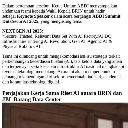
Dalam pertemuan tersebut, Ketua Umum ABDI menyampaikan
undangan resmi kepada Wakil Kepala BRIN untuk hadir
sebagai
Keynote Speaker
dalam acara bergengsi
ABDI Summit
DataSecurAI 2025
, yang mengusung tema:
NEXTGEN AI 2025:
“Secure, Trusted, Relevant Data Set With AI Factory/AI DC
Infrastructure Entering AI Revolution: Gen AI, Agentic AI &
Physical Robotics AI”
Tema ini dirancang untuk mengakomodasi isu-isu strategis terkait
perkembangan kecerdasan buatan (AI), tata kelola data yang aman
dan terpercaya, serta kesiapan infrastruktur AI nasional menghadapi
revolusi teknologi mendatang. Acara ini akan mempertemukan
pemangku kepentingan dari sektor pemerintah, industri, akademisi,
dan komunitas teknologi digital.
Penjajakan Kerja Sama Riset AI antara BRIN dan
JBL Batang Data Center