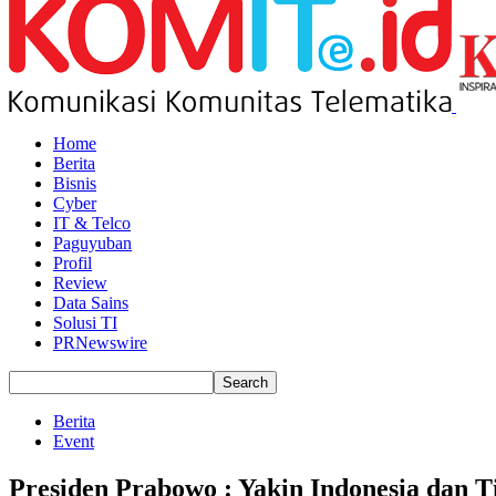
Home
Berita
Bisnis
Cyber
IT & Telco
Paguyuban
Profil
Review
Data Sains
Solusi TI
PRNewswire
Berita
Event
Presiden Prabowo : Yakin Indonesia dan 