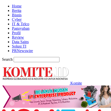
Home
Berita
Bisnis
Cyber
IT & Telco
Paguyuban
Profil
Review
Data Sains
Solusi TI
PRNewswire
Search
Komite