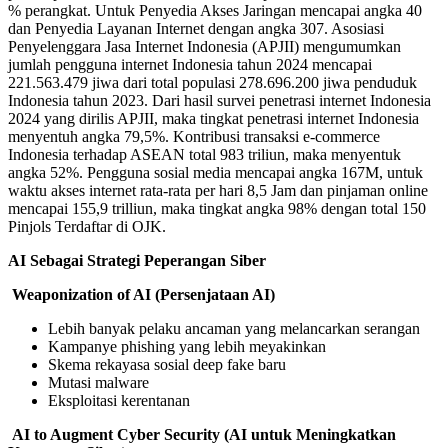
% perangkat. Untuk Penyedia Akses Jaringan mencapai angka 40
dan Penyedia Layanan Internet dengan angka 307. Asosiasi
Penyelenggara Jasa Internet Indonesia (APJII) mengumumkan
jumlah pengguna internet Indonesia tahun 2024 mencapai
221.563.479 jiwa dari total populasi 278.696.200 jiwa penduduk
Indonesia tahun 2023. Dari hasil survei penetrasi internet Indonesia
2024 yang dirilis APJII, maka tingkat penetrasi internet Indonesia
menyentuh angka 79,5%. Kontribusi transaksi e-commerce
Indonesia terhadap ASEAN total 983 triliun, maka menyentuk
angka 52%. Pengguna sosial media mencapai angka 167M, untuk
waktu akses internet rata-rata per hari 8,5 Jam dan pinjaman online
mencapai 155,9 trilliun, maka tingkat angka 98% dengan total 150
Pinjols Terdaftar di OJK.
AI Sebagai Strategi Peperangan Siber
Weaponization of AI
(
Persenjataan AI
)
Lebih banyak pelaku ancaman yang melancarkan serangan
Kampanye phishing yang lebih meyakinkan
Skema rekayasa sosial deep fake baru
Mutasi malware
Eksploitasi kerentanan
AI to Augment Cyber Security
(
AI untuk Meningkatkan