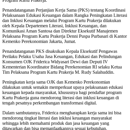
Program Kartu Prakerja.
Penandatanganan Perjanjian Kerja Sama (PKS) tentang Koordinasi
Pelaksanaan Edukasi Keuangan dalam Rangka Peningkatan Literasi
dan Inklusi Keuangan melalui Program Kartu Prakerja dilakukan
oleh Kepala Departemen Literasi, Inklusi Keuangan, dan
Komunikasi Aman Santosa dan Direktur Eksekutif Manajemen
Pelaksana Program Kartu Prakerja Denni Puspa Purbasari di Kantor
Kemenko Perekonomian Jakarta, Jumat.
Penandatanganan PKS disaksikan Kepala Eksekutif Pengawas
Perilaku Pelaku Usaha Jasa Keuangan, Edukasi dan Pelindungan
Konsumen OJK Friderica Widyasari Dewi dan Deputi IV
Kementerian Koordinator Bidang Perekenomian RI selaku Ketua
Tim Pelaksana Program Kartu Prakerja M. Rudy Salahuddin.
Peningkatan kerja sama OJK dan Kemenko Perekonomian
dilakukan untuk semakin memperkuat upaya pelaksanaan edukasi
keuangan kepada masyarakat, khususnya bagi pendaftar program
Kartu Prakerja guna mendorong literasi dan inklusi keuangan di
tengah pesatnya perkembangan transformasi digital.
Dalam sambutannya, Friderica mengharapkan kerja sama ini bisa
mendorong tingkat literasi dan inklusi keuangan masyarakat
sehingga lebih memahami produk dan jasa keuangan yang
ditawarkan dan bisa memanfaatkannya sesuai kebutuhan.