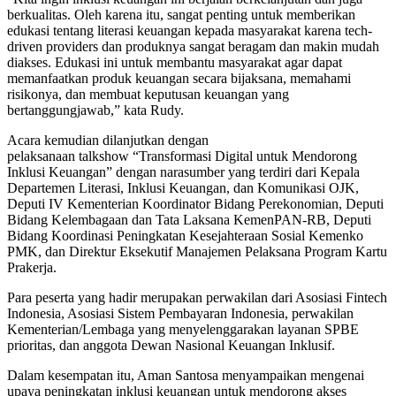
berkualitas. Oleh karena itu, sangat penting untuk memberikan
edukasi tentang literasi keuangan kepada masyarakat karena tech-
driven providers dan produknya sangat beragam dan makin mudah
diakses. Edukasi ini untuk membantu masyarakat agar dapat
memanfaatkan produk keuangan secara bijaksana, memahami
risikonya, dan membuat keputusan keuangan yang
bertanggungjawab,” kata Rudy.
Acara kemudian dilanjutkan dengan
pelaksanaan talkshow “Transformasi Digital untuk Mendorong
Inklusi Keuangan” dengan narasumber yang terdiri dari Kepala
Departemen Literasi, Inklusi Keuangan, dan Komunikasi OJK,
Deputi IV Kementerian Koordinator Bidang Perekonomian, Deputi
Bidang Kelembagaan dan Tata Laksana KemenPAN-RB, Deputi
Bidang Koordinasi Peningkatan Kesejahteraan Sosial Kemenko
PMK, dan Direktur Eksekutif Manajemen Pelaksana Program Kartu
Prakerja.
Para peserta yang hadir merupakan perwakilan dari Asosiasi Fintech
Indonesia, Asosiasi Sistem Pembayaran Indonesia, perwakilan
Kementerian/Lembaga yang menyelenggarakan layanan SPBE
prioritas, dan anggota Dewan Nasional Keuangan Inklusif.
Dalam kesempatan itu, Aman Santosa menyampaikan mengenai
upaya peningkatan inklusi keuangan untuk mendorong akses