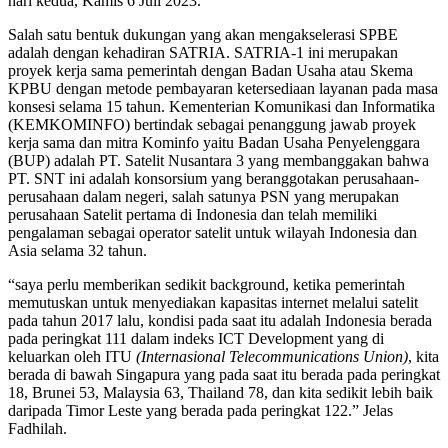
hari kedua, Kamis 6 Juli 2023.
Salah satu bentuk dukungan yang akan mengakselerasi SPBE
adalah dengan kehadiran SATRIA. SATRIA-1 ini merupakan
proyek kerja sama pemerintah dengan Badan Usaha atau Skema
KPBU dengan metode pembayaran ketersediaan layanan pada masa
konsesi selama 15 tahun. Kementerian Komunikasi dan Informatika
(KEMKOMINFO) bertindak sebagai penanggung jawab proyek
kerja sama dan mitra Kominfo yaitu Badan Usaha Penyelenggara
(BUP) adalah PT. Satelit Nusantara 3 yang membanggakan bahwa
PT. SNT ini adalah konsorsium yang beranggotakan perusahaan-
perusahaan dalam negeri, salah satunya PSN yang merupakan
perusahaan Satelit pertama di Indonesia dan telah memiliki
pengalaman sebagai operator satelit untuk wilayah Indonesia dan
Asia selama 32 tahun.
“saya perlu memberikan sedikit background, ketika pemerintah
memutuskan untuk menyediakan kapasitas internet melalui satelit
pada tahun 2017 lalu, kondisi pada saat itu adalah Indonesia berada
pada peringkat 111 dalam indeks ICT Development yang di
keluarkan oleh ITU
(Internasional Telecommunications Union)
, kita
berada di bawah Singapura yang pada saat itu berada pada peringkat
18, Brunei 53, Malaysia 63, Thailand 78, dan kita sedikit lebih baik
daripada Timor Leste yang berada pada peringkat 122.” Jelas
Fadhilah.