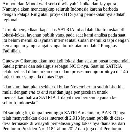
Ambon dan Manokwari serta diwilayah Timika dan Jayapura.
Nantinya akan mencangkup seluruh Indonesia karena berbeda
dengan Palapa Ring atau proyek BTS yang pendekatannya adalah
regional.
“Untuk penyediaan kapasitas SATRIA ini adalah kita fokuskan di
lokasi-lokasi layanan publik yang pada saat kami analisa pada saat
itu belum memiliki layanan internet atau sudah memiliki tapi dengan
kemampuan yang sangat-sangat buruk atau rendah.” Pungkas
Fadhillah.
Gateway Cikarang akan menjadi lokasi dan stasiun pusat pengendali
Satelit primer dan sekaligus sebagai NOC-nya. Saat ini SATRIA
telah berhasil diluncurkan dan dalam proses menuju orbitnya di 146
bujur timur yang ada di atas Papua.
“dan kami harapkan sekitar di bulan November itu sudah bisa kita
mulai dengan
end to end test
dan juga pengecekan untuk
memastikan bahwa SATRIA-1 dapat memberikan layanan ke
seluruh Indonesia.”
Di samping itu, tanpa menunggu SATRIA meluncur, BAKTI juga
telah menyediakan akses internet di 2.913 layanan publik di desa-
desa termasuk di wilayah perbatasan yang lokasinya dianalisa dari
Peraturan Presiden No. 118 Tahun 2022 dan juga dari Peraturan