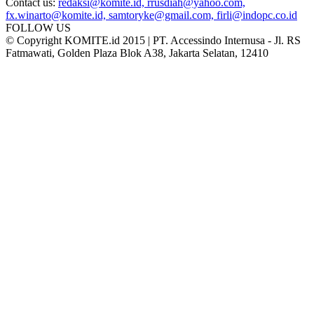
Contact us:
redaksi@komite.id, rrusdiah@yahoo.com,
fx.winarto@komite.id, samtoryke@gmail.com, firli@indopc.co.id
FOLLOW US
© Copyright KOMITE.id 2015 | PT. Accessindo Internusa - Jl. RS
Fatmawati, Golden Plaza Blok A38, Jakarta Selatan, 12410