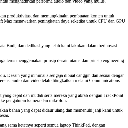
untuk menghadirkan performa audio dan video yang mulus,
kan produktivitas, dan memungkinakn pembuatan konten untuk
Shift Max menawarkan peningkatan daya seketika untuk CPU dan GPU
ta Budi, dan dedikasi yang telah kami lakukan dalam berinovasi
juga terus menggemakan prinsip desain utama dan prinsip engineering
idu. Desain yang minimalis sengaja dibuat canggih dan sesuai dengan
erensi audio dan video telah ditingkatkan melalui Communications
ut yang cepat dan mudah serta mereka yang akrab dengan TrackPoint
 ke pengaturan kamera dan mikrofon.
kan bahan yang dapat didaur ulang dan memenuhi janji kami untuk
esar.
yang sama ketatnya seperti semua laptop ThinkPad, dengan