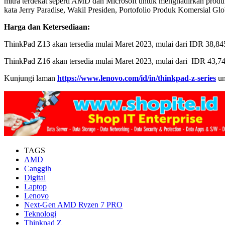
mitra terdekat seperti AMD dan Microsoft untuk menghadirkan produk
kata Jerry Paradise, Wakil Presiden, Portofolio Produk Komersial G
Harga dan Ketersediaan:
ThinkPad Z13 akan tersedia mulai Maret 2023, mulai dari IDR 38,84
ThinkPad Z16 akan tersedia mulai Maret 2023, mulai dari IDR 43,7
Kunjungi laman
https://www.lenovo.com/id/in/thinkpad-z-series
un
TAGS
AMD
Canggih
Digital
Laptop
Lenovo
Next-Gen AMD Ryzen 7 PRO
Teknologi
Thinkpad Z