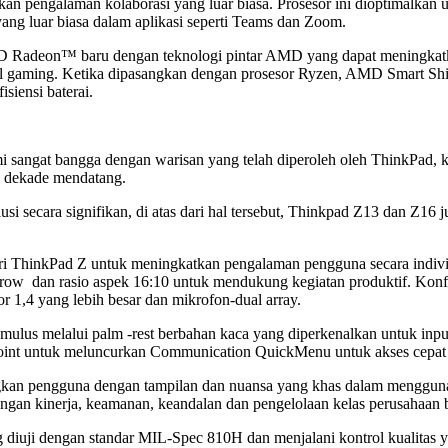
 pengalaman kolaborasi yang luar biasa. Prosesor ini dioptimalkan 
ang luar biasa dalam aplikasi seperti Teams dan Zoom.
AMD Radeon™ baru dengan teknologi pintar AMD yang dapat meningkat
sual gaming. Ketika dipasangkan dengan prosesor Ryzen, AMD Smart 
siensi baterai.
 sangat bangga dengan warisan yang telah diperoleh oleh ThinkPad, ka
a dekade mendatang.
si secara signifikan, di atas dari hal tersebut, Thinkpad Z13 dan Z16 
 seri ThinkPad Z untuk meningkatkan pengalaman pengguna secara indiv
arrow dan rasio aspek 16:10 untuk mendukung kegiatan produktif. Konf
1,4 yang lebih besar dan mikrofon-dual array.
mulus melalui palm -rest berbahan kaca yang diperkenalkan untuk inp
kPoint untuk meluncurkan Communication QuickMenu untuk akses cepat
ngkan pengguna dengan tampilan dan nuansa yang khas dalam mengguna
gan kinerja, keamanan, keandalan dan pengelolaan kelas perusahaan b
 diuji dengan standar MIL-Spec 810H dan menjalani kontrol kualitas 