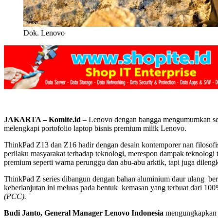
Dok. Lenovo
JAKARTA – Komite.id
– Lenovo dengan bangga mengumumkan seri 
melengkapi portofolio laptop bisnis premium milik Lenovo.
ThinkPad Z13 dan Z16 hadir dengan desain kontemporer nan filosofi
perilaku masyarakat terhadap teknologi, merespon dampak teknolog
premium seperti warna perunggu dan abu-abu arktik, tapi juga dileng
ThinkPad Z series dibangun dengan bahan aluminium daur ulang berwa
keberlanjutan ini meluas pada bentuk kemasan yang terbuat dari 1
(PCC).
Budi Janto, General Manager Lenovo Indonesia
mengungkapkan r