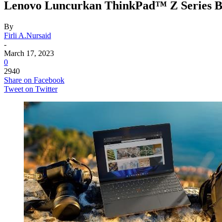
Lenovo Luncurkan ThinkPad™ Z Series B
By
Firli A.Nursaid
-
March 17, 2023
0
2940
Share on Facebook
Tweet on Twitter