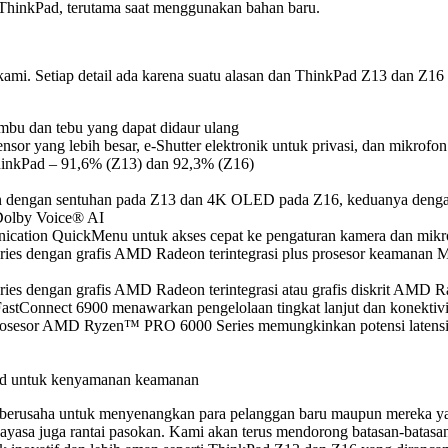
hinkPad, terutama saat menggunakan bahan baru.
i. Setiap detail ada karena suatu alasan dan ThinkPad Z13 dan Z16 
mbu dan tebu yang dapat didaur ulang
 yang lebih besar, e-Shutter elektronik untuk privasi, dan mikrofon
 ThinkPad – 91,6% (Z13) dan 92,3% (Z16)
an dengan sentuhan pada Z13 dan 4K OLED pada Z16, keduanya denga
Dolby Voice® AI
nication QuickMenu untuk akses cepat ke pengaturan kamera dan mikr
es dengan grafis AMD Radeon terintegrasi plus prosesor keamanan M
s dengan grafis AMD Radeon terintegrasi atau grafis diskrit AMD Ra
nnect 6900 menawarkan pengelolaan tingkat lanjut dan konektivitas 
esor AMD Ryzen™ PRO 6000 Series memungkinkan potensi latensi ren
oard untuk kenyamanan keamanan
n berusaha untuk menyenangkan para pelanggan baru maupun mereka 
ayasa juga rantai pasokan. Kami akan terus mendorong batasan-batas