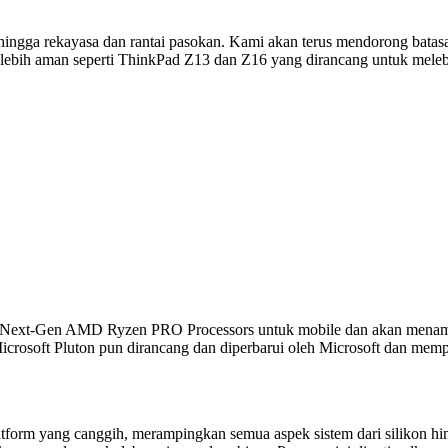
ingga rekayasa dan rantai pasokan. Kami akan terus mendorong batasa
lebih aman seperti ThinkPad Z13 dan Z16 yang dirancang untuk melebi
.
e Next-Gen AMD Ryzen PRO Processors untuk mobile dan akan menamp
Microsoft Pluton pun dirancang dan diperbarui oleh Microsoft dan me
form yang canggih, merampingkan semua aspek sistem dari silikon hi