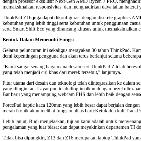
dengan prosesor eksklusif Next-Gen AMD Ryzen 7 PRO, menghadirkan
memaksimalkan responsivitas, dan menghadirkan daya tahan baterai y
ThinkPad Z16 juga dapat dikonfigurasi dengan discrete graphics 
kebutuhan yang lebih tinggi serta kebutuhan untuk penggunaan ca
serta Smart Shift Eco yang dirancang khusus untuk memaksimalkan efi
Bentuk Dalam Memenuhi Fungsi
Gelaran peluncuran ini sekaligus merayakan 30 tahun ThinkPad. Kami
demi kepentingan pengguna dan akan terus berlanjut selama beberap
“Kami sangat senang bagaimana desain seri ThinkPad Z telah berevolu
yang telah menjadi ciri khas dari merek tersebut,” lanjutnya.
Fitur utama dari desain dan teknologi telah diintegrasikan ke dalam
yang diinginkan. Layar pun telah dioptimalkan dengan bezel ultra-n
Bar baru yang menampung webcam FHS dan lebih baik dengan sensor 
ForcePad haptic kaca 120mm yang lebih besar dapat berjalan dengan 
merah ikonik akan melihat fungsionalitas baru:Ketuk dua kali Trac
Lebih lanjut, Budi menjelaskan, tujuan kami adalah untuk menyena
pengalaman yang luar biasa; dan dapat meyakinkan departemen TI den
Tidak bisa dipungkiri, Z13 dan Z16 merupakan laptop ThinkPad yang