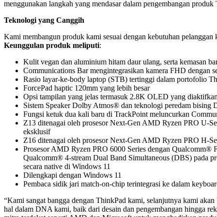
menggunakan langkah yang mendasar dalam pengembangan produk T
Teknologi yang Canggih
Kami membangun produk kami sesuai dengan kebutuhan pelanggan kam
Keunggulan produk meliputi
:
Kulit vegan dan aluminium hitam daur ulang, serta kemasan ba
Communications Bar mengintegrasikan kamera FHD dengan sensor
Rasio layar-ke-body laptop (STB) tertinggi dalam portofolio
ForcePad haptic 120mm yang lebih besar
Opsi tampilan yang jelas termasuk 2.8K OLED yang diaktifk
Sistem Speaker Dolby Atmos® dan teknologi peredam bising 
Fungsi ketuk dua kali baru di TrackPoint meluncurkan Commu
Z13 ditenagai oleh prosesor Next-Gen AMD Ryzen PRO U-Seri
eksklusif
Z16 ditenagai oleh prosesor Next-Gen AMD Ryzen PRO H-Serie
Prosesor AMD Ryzen PRO 6000 Series dengan Qualcomm® FastCo
Qualcomm® 4-stream Dual Band Simultaneous (DBS) pada pros
secara native di Windows 11
Dilengkapi dengan Windows 11
Pembaca sidik jari match-on-chip terintegrasi ke dalam keyb
“Kami sangat bangga dengan ThinkPad kami, selanjutnya kami aka
hal dalam DNA kami, baik dari desain dan pengembangan hingga rek