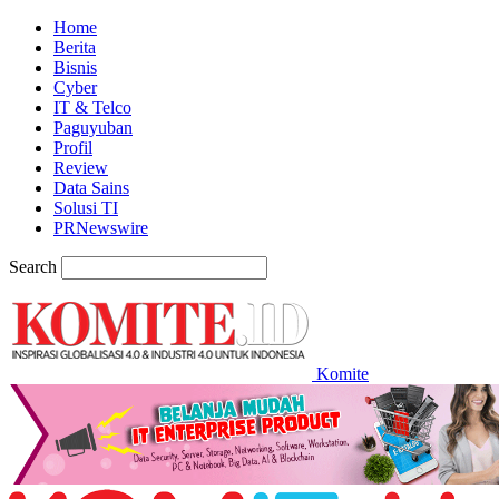
Home
Berita
Bisnis
Cyber
IT & Telco
Paguyuban
Profil
Review
Data Sains
Solusi TI
PRNewswire
Search
Komite