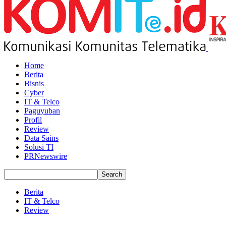
Home
Berita
Bisnis
Cyber
IT & Telco
Paguyuban
Profil
Review
Data Sains
Solusi TI
PRNewswire
Berita
IT & Telco
Review