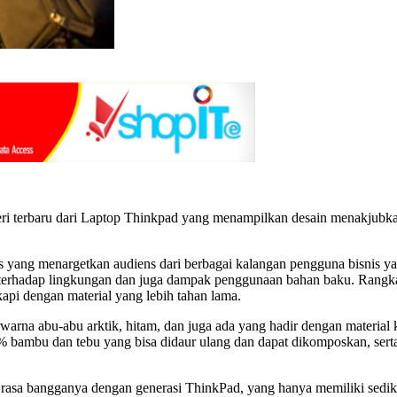
terbaru dari Laptop Thinkpad yang menampilkan desain menakjubkan 
s yang menargetkan audiens dari berbagai kalangan pengguna bisnis 
i terhadap lingkungan dan juga dampak penggunaan bahan baku. Rangk
kapi dengan material yang lebih tahan lama.
rna abu-abu arktik, hitam, dan juga ada yang hadir dengan material 
00% bambu dan tebu yang bisa didaur ulang dan dapat dikomposkan, s
asa bangganya dengan generasi ThinkPad, yang hanya memiliki sediki