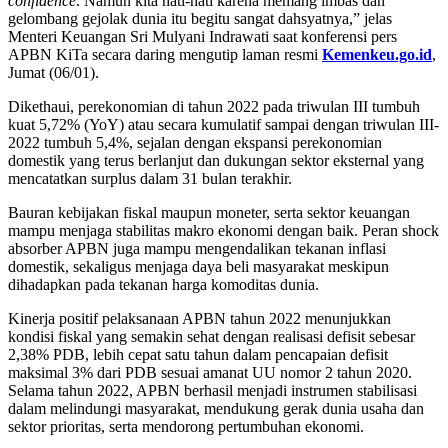
confidence
. Namun kita hati-hati karena memang imbas dan
gelombang gejolak dunia itu begitu sangat dahsyatnya,” jelas
Menteri Keuangan Sri Mulyani Indrawati saat konferensi pers
APBN KiTa secara daring mengutip laman resmi
Kemenkeu.go.id
,
Jumat (06/01).
Dikethaui, perekonomian di tahun 2022 pada triwulan III tumbuh
kuat 5,72% (YoY) atau secara kumulatif sampai dengan triwulan III-
2022 tumbuh 5,4%, sejalan dengan ekspansi perekonomian
domestik yang terus berlanjut dan dukungan sektor eksternal yang
mencatatkan surplus dalam 31 bulan terakhir.
Bauran kebijakan fiskal maupun moneter, serta sektor keuangan
mampu menjaga stabilitas makro ekonomi dengan baik. Peran shock
absorber APBN juga mampu mengendalikan tekanan inflasi
domestik, sekaligus menjaga daya beli masyarakat meskipun
dihadapkan pada tekanan harga komoditas dunia.
Kinerja positif pelaksanaan APBN tahun 2022 menunjukkan
kondisi fiskal yang semakin sehat dengan realisasi defisit sebesar
2,38% PDB, lebih cepat satu tahun dalam pencapaian defisit
maksimal 3% dari PDB sesuai amanat UU nomor 2 tahun 2020.
Selama tahun 2022, APBN berhasil menjadi instrumen stabilisasi
dalam melindungi masyarakat, mendukung gerak dunia usaha dan
sektor prioritas, serta mendorong pertumbuhan ekonomi.