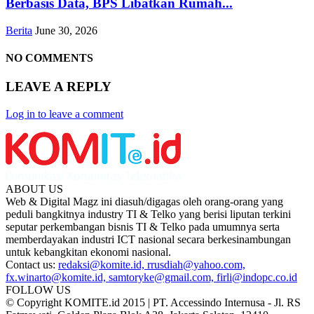
Berbasis Data, BPS Libatkan Rumah...
Berita
June 30, 2026
NO COMMENTS
LEAVE A REPLY
Log in to leave a comment
ABOUT US
Web & Digital Magz ini diasuh/digagas oleh orang-orang yang
peduli bangkitnya industry TI & Telko yang berisi liputan terkini
seputar perkembangan bisnis TI & Telko pada umumnya serta
memberdayakan industri ICT nasional secara berkesinambungan
untuk kebangkitan ekonomi nasional.
Contact us:
redaksi@komite.id, rrusdiah@yahoo.com,
fx.winarto@komite.id, samtoryke@gmail.com, firli@indopc.co.id
FOLLOW US
© Copyright KOMITE.id 2015 | PT. Accessindo Internusa - Jl. RS