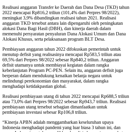
Realisasi anggaran Transfer ke Daerah dan Dana Desa (TKD) tahun
2022 mencapai Rp816,2 triliun (101,4% dari Perpres 98/2022),
meningkat 3,9% dibandingkan realisasi tahun 2021. Realisasi
anggaran TKD tersebut antara lain dipengaruhi oleh peningkatan
alokasi Dana Bagi Hasil (DBH), dan kinerja daerah dalam
memenuhi persyaratan penyaluran Dana Alokasi Umum dan Dana
Alokasi Khusus, serta pelaksanaan program BLT Desa.
Pembiayaan anggaran tahun 2022 difokuskan pemerintah untuk
menutup defisit yang realisasinya mencapai Rp583,5 triliun atau
69,5% dari Perpres 98/2022 sebesar Rp840,2 triliun. Anggaran
defisit utamanya untuk membiayai kegiatan dalam rangka
keberlanjutan Program PC-PEN. Selain itu, anggaran defisit juga
berperan dalam mendukung kenaikan belanja negara untuk
melindungi perekonomian dan masyarakat, dalam rangka
menghadapi ketidakpastian global.
Realisasi pembiayaan utang di tahun 2022 mencapai Rp688,5 triliun
atau 73,0% dari Perpres 98/2022 sebesar Rp943,7 triliun. Realisasi
pembiayaan utang tersebut sebagian dimanfaatkan untuk
pembiayaan investasi sebesar Rp106,8 triliun.
“Kinerja APBN adalah menggambarkan keseluruhan upaya
Indonesia menghadapi pandemi yang luar biasa 3 tahun ini, dan