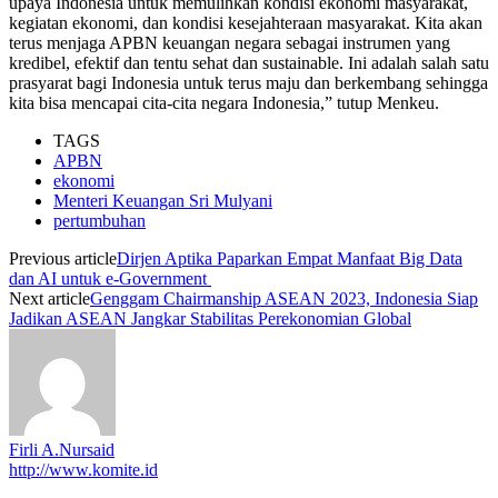
upaya Indonesia untuk memulihkan kondisi ekonomi masyarakat,
kegiatan ekonomi, dan kondisi kesejahteraan masyarakat. Kita akan
terus menjaga APBN keuangan negara sebagai instrumen yang
kredibel, efektif dan tentu sehat dan sustainable. Ini adalah salah satu
prasyarat bagi Indonesia untuk terus maju dan berkembang sehingga
kita bisa mencapai cita-cita negara Indonesia,” tutup Menkeu.
TAGS
APBN
ekonomi
Menteri Keuangan Sri Mulyani
pertumbuhan
Previous article
Dirjen Aptika Paparkan Empat Manfaat Big Data
dan AI untuk e-Government
Next article
Genggam Chairmanship ASEAN 2023, Indonesia Siap
Jadikan ASEAN Jangkar Stabilitas Perekonomian Global
Firli A.Nursaid
http://www.komite.id