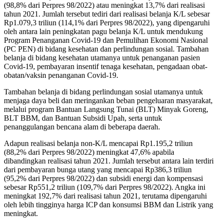
(98,8% dari Perpres 98/2022) atau meningkat 13,7% dari realisasi
tahun 2021. Jumlah tersebut tediri dari realisasi belanja K/L sebesar
Rp1.079,3 triliun (114,1% dari Perpres 98/2022), yang dipengaruhi
oleh antara lain peningkatan pagu belanja K/L untuk mendukung
Program Penanganan Covid-19 dan Pemulihan Ekonomi Nasional
(PC PEN) di bidang kesehatan dan perlindungan sosial. Tambahan
belanja di bidang kesehatan utamanya untuk penanganan pasien
Covid-19, pembayaran insentif tenaga kesehatan, pengadaan obat-
obatan/vaksin penanganan Covid-19.
Tambahan belanja di bidang perlindungan sosial utamanya untuk
menjaga daya beli dan meringankan beban pengeluaran masyarakat,
melalui program Bantuan Langsung Tunai (BLT) Minyak Goreng,
BLT BBM, dan Bantuan Subsidi Upah, serta untuk
penanggulangan bencana alam di beberapa daerah.
Adapun realisasi belanja non-K/L mencapai Rp1.195,2 triliun
(88,2% dari Perpres 98/2022) meningkat 47,6% apabila
dibandingkan realisasi tahun 2021. Jumlah tersebut antara lain terdiri
dari pembayaran bunga utang yang mencapai Rp386,3 triliun
(95,2% dari Perpres 98/2022) dan subsidi energi dan kompensasi
sebesar Rp551,2 triliun (109,7% dari Perpres 98/2022). Angka ini
meningkat 192,7% dari realisasi tahun 2021, terutama dipengaruhi
oleh lebih tingginya harga ICP dan konsumsi BBM dan Listrik yang
meningkat.