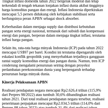
Tingkat inflasi domestik tahun 2022 bergerak moderat dan tetap
terkendali di tengah tekanan lonjakan inflasi dunia akibat tingginya
harga komoditas pangan dan energi. Inflasi Indonesia diperkirakan
mencapai 5,5 persen didukung oleh kebijakan stabilisasi serta
berfungsinya peran APBN sebagai shock absorber.
Keberhasilan dalam menjaga supply dan distribusi kebutuhan
pangan serta energi nasional, termasuk dari subsidi dan kompensasi
energi dan pangan, berperan dalam menjaga tingkat inflasi, terutama
inflasi harga pangan.
Selain itu, rata-rata harga minyak Indonesia (ICP) pada tahun 2022
mencapai US$97 per barel. Kondisi ini terutama dipengaruhi oleh
eskalasi konflik geopolitik yang menyebabkan terjadinya gangguan
rantai supply komoditas energi dan pangan dunia. Namun, tren ICP
cenderung mengalami penurunan seiring dengan proyeksi
perlambatan perekonomian dunia yang berpengaruh terhadap
penurunan harga minyak dunia.
Kinerja Pelaksanaan APBN
Realisasi pendapatan negara mencapai Rp2.626,4 triliun (115,9%
dari Perpres 98/2022) atau tumbuh 30,6% dibandingkan realisasi
tahun 2021. Dari total realisasi pendapatan negara tersebut, realisasi
penerimaan perpajakan mencapai Rp2.034,5 triliun (114,0% dari
Perpres 98 tahun 2022) atau tumbuh 31,4% dari realisasi tahun