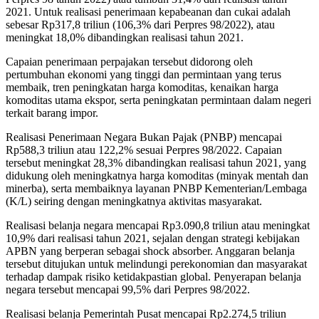
2021. Untuk realisasi penerimaan kepabeanan dan cukai adalah
sebesar Rp317,8 triliun (106,3% dari Perpres 98/2022), atau
meningkat 18,0% dibandingkan realisasi tahun 2021.
Capaian penerimaan perpajakan tersebut didorong oleh
pertumbuhan ekonomi yang tinggi dan permintaan yang terus
membaik, tren peningkatan harga komoditas, kenaikan harga
komoditas utama ekspor, serta peningkatan permintaan dalam negeri
terkait barang impor.
Realisasi Penerimaan Negara Bukan Pajak (PNBP) mencapai
Rp588,3 triliun atau 122,2% sesuai Perpres 98/2022. Capaian
tersebut meningkat 28,3% dibandingkan realisasi tahun 2021, yang
didukung oleh meningkatnya harga komoditas (minyak mentah dan
minerba), serta membaiknya layanan PNBP Kementerian/Lembaga
(K/L) seiring dengan meningkatnya aktivitas masyarakat.
Realisasi belanja negara mencapai Rp3.090,8 triliun atau meningkat
10,9% dari realisasi tahun 2021, sejalan dengan strategi kebijakan
APBN yang berperan sebagai shock absorber. Anggaran belanja
tersebut ditujukan untuk melindungi perekonomian dan masyarakat
terhadap dampak risiko ketidakpastian global. Penyerapan belanja
negara tersebut mencapai 99,5% dari Perpres 98/2022.
Realisasi belanja Pemerintah Pusat mencapai Rp2.274,5 triliun