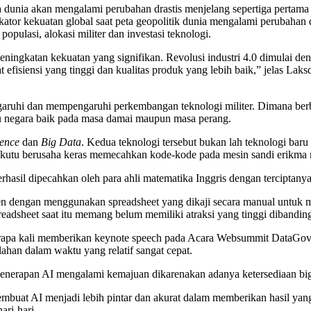
 dunia akan mengalami perubahan drastis menjelang sepertiga pertama 
r kekuatan global saat peta geopolitik dunia mengalami perubahan drast
ulasi, alokasi militer dan investasi teknologi.
peningkatan kekuatan yang signifikan. Revolusi industri 4.0 dimulai 
t efisiensi yang tinggi dan kualitas produk yang lebih baik,” jelas La
garuhi dan mempengaruhi perkembangan teknologi militer. Dimana berba
atu negara baik pada masa damai maupun masa perang.
gence
dan
Big Data
. Kedua teknologi tersebut bukan lah teknologi baru
 sekutu berusaha keras memecahkan kode-kode pada mesin sandi erikma 
rhasil dipecahkan oleh para ahli matematika Inggris dengan terciptany
ren dengan menggunakan spreadsheet yang dikaji secara manual untuk m
eadsheet saat itu memang belum memiliki atraksi yang tinggi dibanding
berapa kali memberikan keynote speech pada Acara Websummit DataGov
lahan dalam waktu yang relatif sangat cepat.
 penerapan AI mengalami kemajuan dikarenakan adanya ketersediaan bi
buat AI menjadi lebih pintar dan akurat dalam memberikan hasil yan
ari-hari.