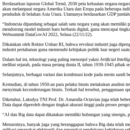
Berdasarkan laporan Global Trend, 2030 peta kekuatan negara-negara
akan melampaui negara Amerika Utara dan Eropa pada beberapa indikato
penduduk di belahan Asia Utara. Utamanya berdasarkan GDP jumlah pop
“Indonesia dipandang sebagai salah satu negara yang akan memiliki 
mendorong model industri baru berbasis digital, guna mencapai tingka
Websummit DataGovAI 2022, Selasa (22/11/22).
Dikatakan oleh Rektor Unhan RI, bahwa revolusi industri juga dipen
industri pertahanan guna memenuhi kebijakan politik luar negeri su
Dalam hal ini, teknologi yang paling menonjol yakni
Artificial Intelli
melihat sejarah, pada masa perang dunia II, tahun 1939-1945 pihak
Selanjutnya, berbagai variasi dan kombinasi kode pada mesin sandi be
Kemudian, di tahun 1950-an para pelaku bisnis melakukan analisis t
menyimak kecenderungan bisnis. Terkait hal tersebut, penggunaan spr
Diketahui, Laksdya TNI Prof. Dr. Amarulla Octavian juga telah be
Data dapat diperoleh dengan tingkat akurasi tinggi pada proses pengo
“AI dan Big data dapat dikatakan memiliki hubungan yang sinergis,
Menurutnya, banyak juga yang beranggapan bahwa Big data telah mem
aplikasi perangkat elektronik dan perangkat pendukung kehidupan seh