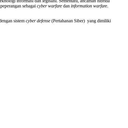
knologi informasi dan legislasi. Sementara, ancaman hibrida
k peperangan sebagai
cyber warfare
dan
information warfare
.
 dengan sistem
cyber defense
(Pertahanan Siber) yang dimiliki