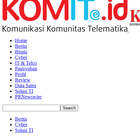
Home
Berita
Bisnis
Cyber
IT & Telco
Paguyuban
Profil
Review
Data Sains
Solusi TI
PRNewswire
Berita
Cyber
Solusi TI