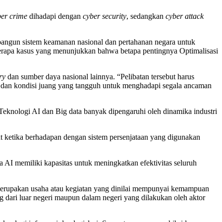
ber crime
dihadapi dengan
cyber security
, sedangkan
cyber attack
mbangun sistem keamanan nasional dan pertahanan negara untuk
berapa kasus yang menunjukkan bahwa betapa pentingnya Optimalisasi
ry
dan sumber daya nasional lainnya. “Pelibatan tersebut harus
am dan kondisi juang yang tangguh untuk menghadapi segala ancaman
 Teknologi AI dan Big data banyak dipengaruhi oleh dinamika industri
at ketika berhadapan dengan sistem persenjataan yang digunakan
ga AI memiliki kapasitas untuk meningkatkan efektivitas seluruh
r merupakan usaha atau kegiatan yang dinilai mempunyai kemampuan
dari luar negeri maupun dalam negeri yang dilakukan oleh aktor