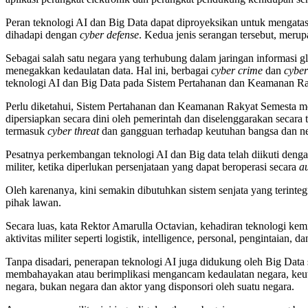
Peran teknologi AI dan Big Data dapat diproyeksikan untuk mengata
dihadapi dengan
cyber defense
. Kedua jenis serangan tersebut, meru
Sebagai salah satu negara yang terhubung dalam jaringan informasi 
menegakkan kedaulatan data. Hal ini, berbagai
cyber crime
dan
cyber
teknologi AI dan Big Data pada Sistem Pertahanan dan Keamanan Ra
Perlu diketahui, Sistem Pertahanan dan Keamanan Rakyat Semesta me
dipersiapkan secara dini oleh pemerintah dan diselenggarakan secar
termasuk
cyber threat
dan gangguan terhadap keutuhan bangsa dan ne
Pesatnya perkembangan teknologi AI dan Big data telah diikuti denga
militer, ketika diperlukan persenjataan yang dapat beroperasi secara
a
Oleh karenanya, kini semakin dibutuhkan sistem senjata yang terinte
pihak lawan.
Secara luas, kata Rektor Amarulla Octavian, kehadiran teknologi kemil
aktivitas militer seperti logistik, intelligence, personal, pengintaian,
Tanpa disadari, penerapan teknologi AI juga didukung oleh Big Dat
membahayakan atau berimplikasi mengancam kedaulatan negara, keutu
negara, bukan negara dan aktor yang disponsori oleh suatu negara.