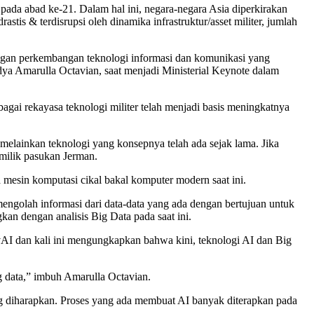
pada abad ke-21. Dalam hal ini, negara-negara Asia diperkirakan
is & terdisrupsi oleh dinamika infrastruktur/asset militer, jumlah
dengan perkembangan teknologi informasi dan komunikasi yang
ksdya Amarulla Octavian, saat menjadi Ministerial Keynote dalam
gai rekayasa teknologi militer telah menjadi basis meningkatnya
 melainkan teknologi yang konsepnya telah ada sejak lama. Jika
milik pasukan Jerman.
a mesin komputasi cikal bakal komputer modern saat ini.
engolah informasi dari data-data yang ada dengan bertujuan untuk
kan dengan analisis Big Data pada saat ini.
AI dan kali ini mengungkapkan bahwa kini, teknologi AI dan Big
g data,” imbuh Amarulla Octavian.
g diharapkan. Proses yang ada membuat AI banyak diterapkan pada