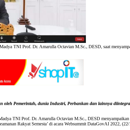
a Madya TNI Prof. Dr. Amarulla Octavian M.Sc., DESD, saat menyamp
an oleh Pemerintah, dunia Industri, Perbankan dan lainnya diintegr
Madya TNI Prof. Dr. Amarulla Octavian M.Sc., DESD menyampaikan p
Keamanan Rakyat Semesta’ di acara Websummit DataGovAI 2022, (22/1