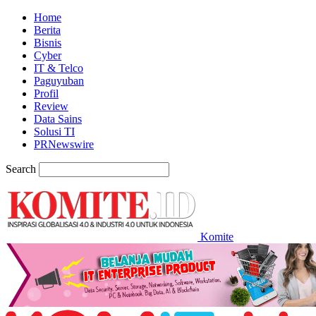
Home
Berita
Bisnis
Cyber
IT & Telco
Paguyuban
Profil
Review
Data Sains
Solusi TI
PRNewswire
Search
Komite