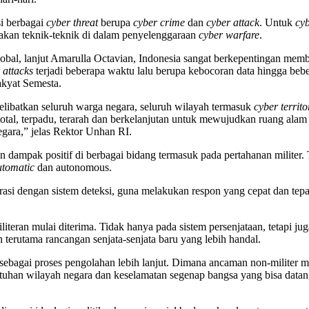
si berbagai
cyber threat
berupa
cyber
crime
dan
cyber attack
. Untuk
cy
pakan teknik-teknik di dalam penyelenggaraan
cyber warfare
.
global, lanjut Amarulla Octavian, Indonesia sangat berkepentingan me
 attacks
terjadi beberapa waktu lalu berupa kebocoran data hingga be
kyat Semesta.
libatkan seluruh warga negara, seluruh wilayah termasuk
cyber territo
a total, terpadu, terarah dan berkelanjutan untuk mewujudkan ruang al
gara,” jelas Rektor Unhan RI.
n dampak positif di berbagai bidang termasuk pada pertahanan militer.
utomatic
dan autonomous.
grasi dengan sistem deteksi, guna melakukan respon yang cepat dan tep
iteran mulai diterima. Tidak hanya pada sistem persenjataan, tetapi ju
 dan terutama rancangan senjata-senjata baru yang lebih handal.
a sebagai proses pengolahan lebih lanjut. Dimana ancaman non-milite
han wilayah negara dan keselamatan segenap bangsa yang bisa datang 