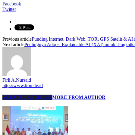
Facebook
Twitter
Previous article
Funding Internet, Dark Web, TOR, GPS Satelit & A
Next article
Pentingnya Adopsi Explainable AI (XAI) untuk Tingka
Firli A.Nursaid
http://www.komite.id
RELATED ARTICLES
MORE FROM AUTHOR