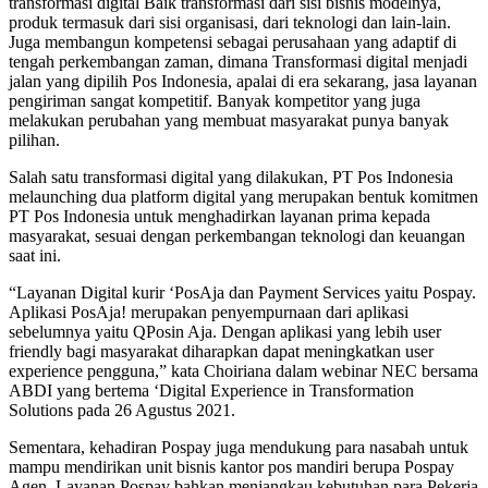
transformasi digital Baik transformasi dari sisi bisnis modelnya,
produk termasuk dari sisi organisasi, dari teknologi dan lain-lain.
Juga membangun kompetensi sebagai perusahaan yang adaptif di
tengah perkembangan zaman, dimana Transformasi digital menjadi
jalan yang dipilih Pos Indonesia, apalai di era sekarang, jasa layanan
pengiriman sangat kompetitif. Banyak kompetitor yang juga
melakukan perubahan yang membuat masyarakat punya banyak
pilihan.
Salah satu transformasi digital yang dilakukan, PT Pos Indonesia
melaunching dua platform digital yang merupakan bentuk komitmen
PT Pos Indonesia untuk menghadirkan layanan prima kepada
masyarakat, sesuai dengan perkembangan teknologi dan keuangan
saat ini.
“Layanan Digital kurir ‘PosAja dan Payment Services yaitu Pospay.
Aplikasi PosAja! merupakan penyempurnaan dari aplikasi
sebelumnya yaitu QPosin Aja. Dengan aplikasi yang lebih user
friendly bagi masyarakat diharapkan dapat meningkatkan user
experience pengguna,” kata Choiriana dalam webinar NEC bersama
ABDI yang bertema ‘Digital Experience in Transformation
Solutions pada 26 Agustus 2021.
Sementara, kehadiran Pospay juga mendukung para nasabah untuk
mampu mendirikan unit bisnis kantor pos mandiri berupa Pospay
Agen. Layanan Pospay bahkan menjangkau kebutuhan para Pekerja