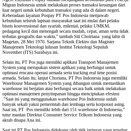
Migran Indonesia untuk melakukan proses transaksi keuangan dari
luar negeri untuk kebutuhan transaksi yang ada di dalam negeri.
Keberadaan layanan Pospay PT Pos Indonesia menjawab
kebutuhan seluruh lapisan masyarakat saat ini mulai dari pelaku
bisnis konvensional dan syariah, milenial, pelaku UMKM,
pedagang kecil dan menengah secara mudah, cepat, aman serta tidak
terbatas geografis dan waktu,” tambah Siti Choiriana yang lahir di
Magetan, 28 Mei 1970. Sarjana Teknik Elektro dan Magister
Manajemen Teknologi lulusan Institut Teknologi Sepuluh
November (ITS) Surabaya ini.
Selain itu, PT Pos juga memiliki aplikasi Transport Manajemen
System yang merupakan sistem aplikasi yang berfungsi untuk
optimasi rencana operasi armada serta tracking real time posisi
armada. Selain itu, lanjut Choriana, PT Pos Indonesia juga memiliki
Warehouse Managemen System yang dibangun untuk memastikan
warehouse ini berjalan atau berfungsi secara baik untuk melakukan
optimasi manajemen penyimpanan hingga menciptakan efesinsi
.”Saat ini yang menggunakan warehouse Pos Indoensia sudah
banyak sekali yakni pemerintah dan lembaga serta korporasi asing.
Saat ini, PT Pos memiliki lebih dari 151 warehouse di Indonesia,”
tutur mantan Direktur Consumer Service Telkom Indonesia yang
akrab disapa Ana ini.
Saat ini PT Pos Indonesia didukung oleh titik jaringan yang tersebar