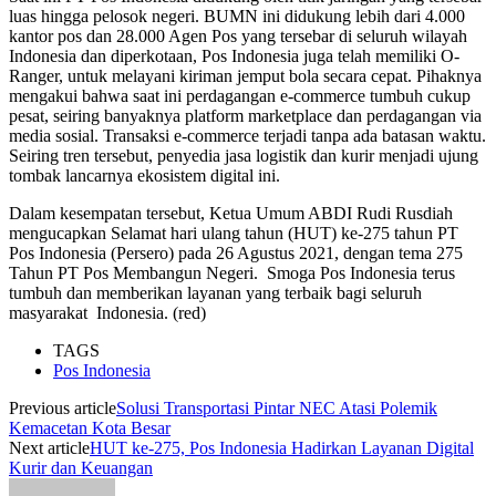
luas hingga pelosok negeri. BUMN ini didukung lebih dari 4.000
kantor pos dan 28.000 Agen Pos yang tersebar di seluruh wilayah
Indonesia dan diperkotaan, Pos Indonesia juga telah memiliki O-
Ranger, untuk melayani kiriman jemput bola secara cepat. Pihaknya
mengakui bahwa saat ini perdagangan e-commerce tumbuh cukup
pesat, seiring banyaknya platform marketplace dan perdagangan via
media sosial. Transaksi e-commerce terjadi tanpa ada batasan waktu.
Seiring tren tersebut, penyedia jasa logistik dan kurir menjadi ujung
tombak lancarnya ekosistem digital ini.
Dalam kesempatan tersebut, Ketua Umum ABDI Rudi Rusdiah
mengucapkan Selamat hari ulang tahun (HUT) ke-275 tahun PT
Pos Indonesia (Persero) pada 26 Agustus 2021, dengan tema 275
Tahun PT Pos Membangun Negeri. Smoga Pos Indonesia terus
tumbuh dan memberikan layanan yang terbaik bagi seluruh
masyarakat Indonesia. (red)
TAGS
Pos Indonesia
Previous article
Solusi Transportasi Pintar NEC Atasi Polemik
Kemacetan Kota Besar
Next article
HUT ke-275, Pos Indonesia Hadirkan Layanan Digital
Kurir dan Keuangan