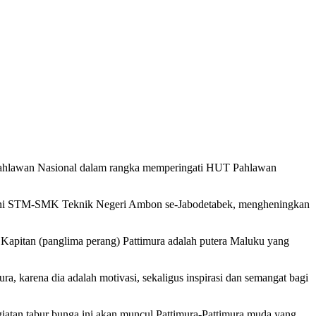
Pahlawan Nasional dalam rangka memperingati HUT Pahlawan
umni STM-SMK Teknik Negeri Ambon se-Jabodetabek, mengheningkan
Kapitan (panglima perang) Pattimura adalah putera Maluku yang
a, karena dia adalah motivasi, sekaligus inspirasi dan semangat bagi
atan tabur bunga ini akan muncul Pattimura-Pattimura muda yang