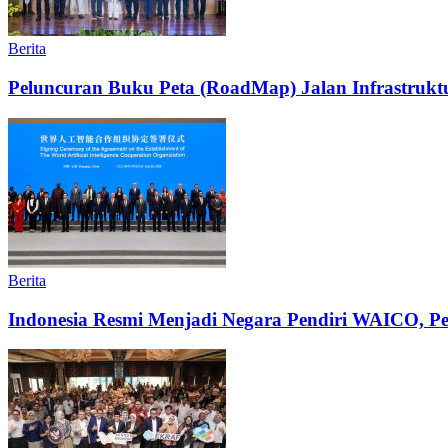
Berita
Peluncuran Buku Peta (RoadMap) Jalan Infrastruktu
Berita
Indonesia Resmi Menjadi Negara Pendiri WAICO, Per