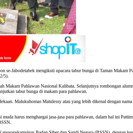
on se-Jabodetabek mengikuti upacara tabur bunga di Taman Makam 
2/5).
ngah Makam Pahlawan Nasional Kalibata. Selanjutnya rombongan al
anjutkan tabur bunga di makam para pahlawan.
dekaan. Malukuhomas Matulessy atau yang lebih dikenal dengan nama 
muda harus menghargai jasa-jasa para pahlawan, dalam hal ini Pattimur
 BSSN.
Kapusopskamsinas Badan Siber dan Sandi Negara (BSSN). dengan kegi