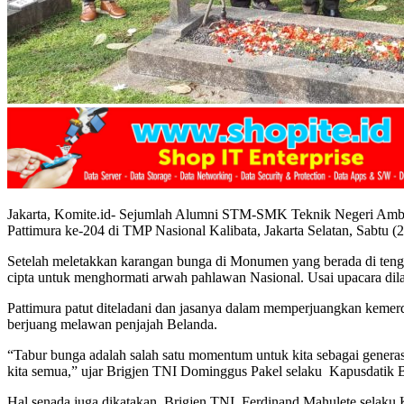
Jakarta, Komite.id- Sejumlah Alumni STM-SMK Teknik Negeri Amb
Pattimura ke-204 di TMP Nasional Kalibata, Jakarta Selatan, Sabtu (2
Setelah meletakkan karangan bunga di Monumen yang berada di te
cipta untuk menghormati arwah pahlawan Nasional. Usai upacara dil
Pattimura patut diteladani dan jasanya dalam memperjuangkan kemer
berjuang melawan penjajah Belanda.
“Tabur bunga adalah salah satu momentum untuk kita sebagai generasi 
kita semua,” ujar Brigjen TNI Dominggus Pakel selaku Kapusdatik
Hal senada juga dikatakan Brigjen TNI Ferdinand Mahulete selaku 