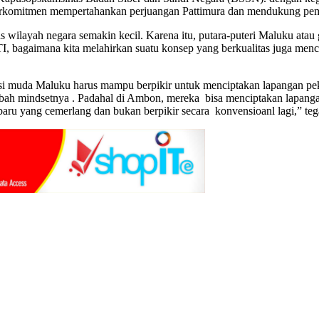
berkomitmen mempertahankan perjuangan Pattimura dan mendukung pe
 wilayah negara semakin kecil. Karena itu, putara-puteri Maluku at
bagaimana kita melahirkan suatu konsep yang berkualitas juga menci
asi muda Maluku harus mampu berpikir untuk menciptakan lapangan peke
bah mindsetnya . Padahal di Ambon, mereka bisa menciptakan lapanga
 baru yang cemerlang dan bukan berpikir secara konvensioanl lagi,” teg