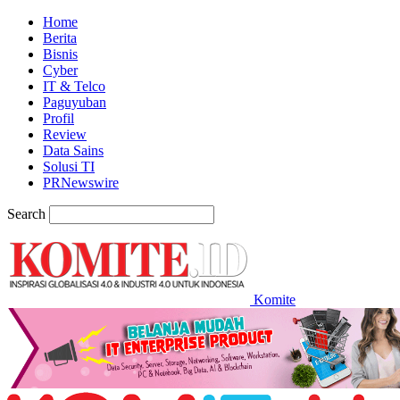
Home
Berita
Bisnis
Cyber
IT & Telco
Paguyuban
Profil
Review
Data Sains
Solusi TI
PRNewswire
Search
Komite