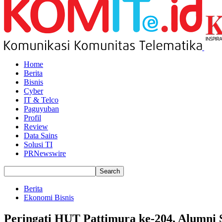
Home
Berita
Bisnis
Cyber
IT & Telco
Paguyuban
Profil
Review
Data Sains
Solusi TI
PRNewswire
Berita
Ekonomi Bisnis
Peringati HUT Pattimura ke-204, Alum