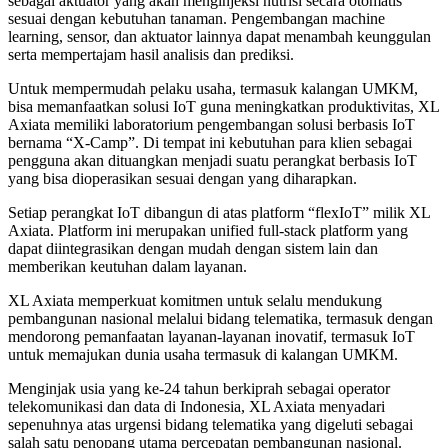
sebagai aktuator yang akan menginjeksi nutrisi secara otomatis
sesuai dengan kebutuhan tanaman. Pengembangan machine
learning, sensor, dan aktuator lainnya dapat menambah keunggulan
serta mempertajam hasil analisis dan prediksi.
Untuk mempermudah pelaku usaha, termasuk kalangan UMKM,
bisa memanfaatkan solusi IoT guna meningkatkan produktivitas, XL
Axiata memiliki laboratorium pengembangan solusi berbasis IoT
bernama “X-Camp”. Di tempat ini kebutuhan para klien sebagai
pengguna akan dituangkan menjadi suatu perangkat berbasis IoT
yang bisa dioperasikan sesuai dengan yang diharapkan.
Setiap perangkat IoT dibangun di atas platform “flexIoT” milik XL
Axiata. Platform ini merupakan unified full-stack platform yang
dapat diintegrasikan dengan mudah dengan sistem lain dan
memberikan keutuhan dalam layanan.
XL Axiata memperkuat komitmen untuk selalu mendukung
pembangunan nasional melalui bidang telematika, termasuk dengan
mendorong pemanfaatan layanan-layanan inovatif, termasuk IoT
untuk memajukan dunia usaha termasuk di kalangan UMKM.
Menginjak usia yang ke-24 tahun berkiprah sebagai operator
telekomunikasi dan data di Indonesia, XL Axiata menyadari
sepenuhnya atas urgensi bidang telematika yang digeluti sebagai
salah satu penopang utama percepatan pembangunan nasional.