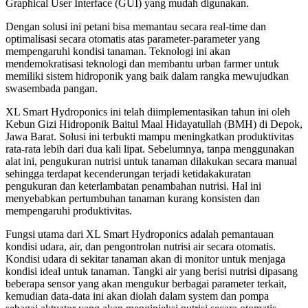
Graphical User Interface (GUI) yang mudah digunakan.
Dengan solusi ini petani bisa memantau secara real-time dan
optimalisasi secara otomatis atas parameter-parameter yang
mempengaruhi kondisi tanaman. Teknologi ini akan
mendemokratisasi teknologi dan membantu urban farmer untuk
memiliki sistem hidroponik yang baik dalam rangka mewujudkan
swasembada pangan.
XL Smart Hydroponics ini telah diimplementasikan tahun ini oleh
Kebun Gizi Hidroponik Baitul Maal Hidayatullah (BMH) di Depok,
Jawa Barat. Solusi ini terbukti mampu meningkatkan produktivitas
rata-rata lebih dari dua kali lipat. Sebelumnya, tanpa menggunakan
alat ini, pengukuran nutrisi untuk tanaman dilakukan secara manual
sehingga terdapat kecenderungan terjadi ketidakakuratan
pengukuran dan keterlambatan penambahan nutrisi. Hal ini
menyebabkan pertumbuhan tanaman kurang konsisten dan
mempengaruhi produktivitas.
Fungsi utama dari XL Smart Hydroponics adalah pemantauan
kondisi udara, air, dan pengontrolan nutrisi air secara otomatis.
Kondisi udara di sekitar tanaman akan di monitor untuk menjaga
kondisi ideal untuk tanaman. Tangki air yang berisi nutrisi dipasang
beberapa sensor yang akan mengukur berbagai parameter terkait,
kemudian data-data ini akan diolah dalam system dan pompa