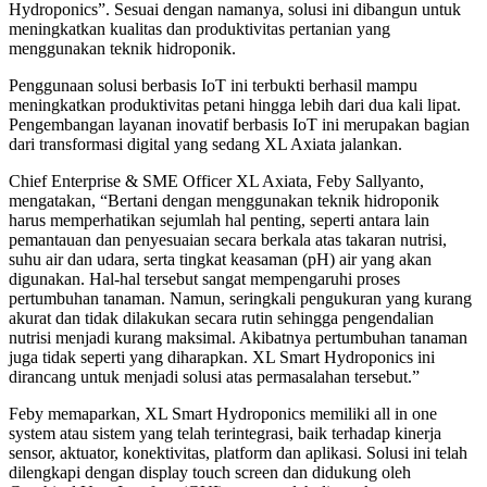
Hydroponics”. Sesuai dengan namanya, solusi ini dibangun untuk
meningkatkan kualitas dan produktivitas pertanian yang
menggunakan teknik hidroponik.
Penggunaan solusi berbasis IoT ini terbukti berhasil mampu
meningkatkan produktivitas petani hingga lebih dari dua kali lipat.
Pengembangan layanan inovatif berbasis IoT ini merupakan bagian
dari transformasi digital yang sedang XL Axiata jalankan.
Chief Enterprise & SME Officer XL Axiata, Feby Sallyanto,
mengatakan, “Bertani dengan menggunakan teknik hidroponik
harus memperhatikan sejumlah hal penting, seperti antara lain
pemantauan dan penyesuaian secara berkala atas takaran nutrisi,
suhu air dan udara, serta tingkat keasaman (pH) air yang akan
digunakan. Hal-hal tersebut sangat mempengaruhi proses
pertumbuhan tanaman. Namun, seringkali pengukuran yang kurang
akurat dan tidak dilakukan secara rutin sehingga pengendalian
nutrisi menjadi kurang maksimal. Akibatnya pertumbuhan tanaman
juga tidak seperti yang diharapkan. XL Smart Hydroponics ini
dirancang untuk menjadi solusi atas permasalahan tersebut.”
Feby memaparkan, XL Smart Hydroponics memiliki all in one
system atau sistem yang telah terintegrasi, baik terhadap kinerja
sensor, aktuator, konektivitas, platform dan aplikasi. Solusi ini telah
dilengkapi dengan display touch screen dan didukung oleh