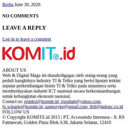
Berita
June 30, 2026
NO COMMENTS
LEAVE A REPLY
Log in to leave a comment
ABOUT US
Web & Digital Magz ini diasuh/digagas oleh orang-orang yang
peduli bangkitnya industry TI & Telko yang berisi liputan terkini
seputar perkembangan bisnis TI & Telko pada umumnya serta
memberdayakan industri ICT nasional secara berkesinambungan
untuk kebangkitan ekonomi nasional.
Contact us:
redaksi@komite.id, rrusdiah@yahoo.com,
fx.winarto@komite.id, samtoryke@gmail.com, firli@indopc.co.id
FOLLOW US
© Copyright KOMITE.id 2015 | PT. Accessindo Internusa - Jl. RS
Fatmawati, Golden Plaza Blok A38, Jakarta Selatan, 12410