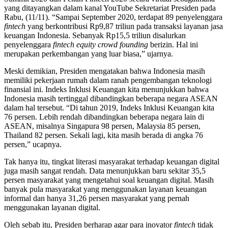
yang ditayangkan dalam kanal YouTube Sekretariat Presiden pada
Rabu, (11/11). “Sampai September 2020, terdapat 89 penyelenggara
fintech
yang berkontribusi Rp9,87 triliun pada transaksi layanan jasa
keuangan Indonesia. Sebanyak Rp15,5 triliun disalurkan
penyelenggara
fintech equity crowd founding
berizin. Hal ini
merupakan perkembangan yang luar biasa,” ujarnya.
Meski demikian, Presiden mengatakan bahwa Indonesia masih
memiliki pekerjaan rumah dalam ranah pengembangan teknologi
finansial ini. Indeks Inklusi Keuangan kita menunjukkan bahwa
Indonesia masih tertinggal dibandingkan beberapa negara ASEAN
dalam hal tersebut. “Di tahun 2019, Indeks Inklusi Keuangan kita
76 persen. Lebih rendah dibandingkan beberapa negara lain di
ASEAN, misalnya Singapura 98 persen, Malaysia 85 persen,
Thailand 82 persen. Sekali lagi, kita masih berada di angka 76
persen,” ucapnya.
Tak hanya itu, tingkat literasi masyarakat terhadap keuangan digital
juga masih sangat rendah. Data menunjukkan baru sekitar 35,5
persen masyarakat yang mengetahui soal keuangan digital. Masih
banyak pula masyarakat yang menggunakan layanan keuangan
informal dan hanya 31,26 persen masyarakat yang pernah
menggunakan layanan digital.
Oleh sebab itu, Presiden berharap agar para inovator
fintech
tidak