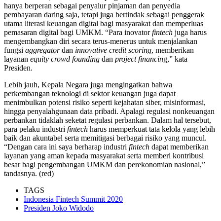
hanya berperan sebagai penyalur pinjaman dan penyedia
pembayaran daring saja, tetapi juga bertindak sebagai penggerak
utama literasi keuangan digital bagi masyarakat dan memperluas
pemasaran digital bagi UMKM. “Para inovator
fintech
juga harus
mengembangkan diri secara terus-menerus untuk menjalankan
fungsi
aggregator
dan
innovative credit scoring
, memberikan
layanan
equity crowd founding
dan
project financin
g,” kata
Presiden.
Lebih jauh, Kepala Negara juga mengingatkan bahwa
perkembangan teknologi di sektor keuangan juga dapat
menimbulkan potensi risiko seperti kejahatan siber, misinformasi,
hingga penyalahgunaan data pribadi. Apalagi regulasi nonkeuangan
perbankan tidaklah seketat regulasi perbankan. Dalam hal tersebut,
para pelaku industri
fintech
harus memperkuat tata kelola yang lebih
baik dan akuntabel serta memitigasi berbagai risiko yang muncul.
“Dengan cara ini saya berharap industri
fintech
dapat memberikan
layanan yang aman kepada masyarakat serta memberi kontribusi
besar bagi pengembangan UMKM dan perekonomian nasional,”
tandasnya. (red)
TAGS
Indonesia Fintech Summit 2020
Presiden Joko Widodo