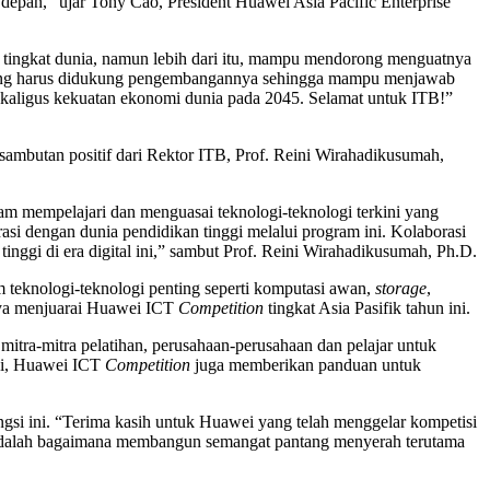
epan,” ujar Tony Cao, President Huawei Asia Pacific Enterprise
tingkat dunia, namun lebih dari itu, mampu mendorong menguatnya
 yang harus didukung pengembangannya sehingga mampu menjawab
 sekaligus kekuatan ekonomi dunia pada 2045. Selamat untuk ITB!”
ambutan positif dari Rektor ITB, Prof. Reini Wirahadikusumah,
am mempelajari dan menguasai teknologi-teknologi terkini yang
i dengan dunia pendidikan tinggi melalui program ini. Kolaborasi
nggi di era digital ini,” sambut Prof. Reini Wirahadikusumah, Ph.D.
teknologi-teknologi penting seperti komputasi awan,
storage
,
ya menjuarai Huawei ICT
Competition
tingkat Asia Pasifik tahun ini.
mitra-mitra pelatihan, perusahaan-perusahaan dan pelajar untuk
ogi, Huawei ICT
Competition
juga memberikan panduan untuk
i ini. “Terima kasih untuk Huawei yang telah menggelar kompetisi
ma adalah bagaimana membangun semangat pantang menyerah terutama