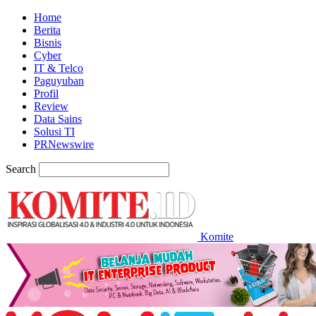
Home
Berita
Bisnis
Cyber
IT & Telco
Paguyuban
Profil
Review
Data Sains
Solusi TI
PRNewswire
Search
Komite