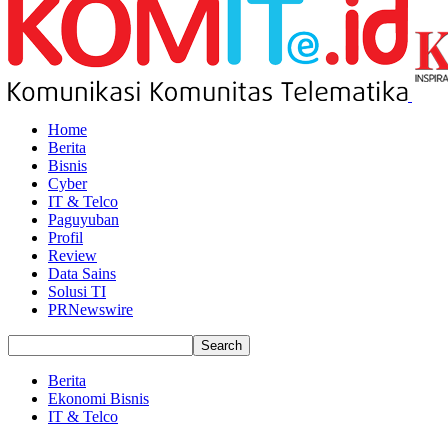
Home
Berita
Bisnis
Cyber
IT & Telco
Paguyuban
Profil
Review
Data Sains
Solusi TI
PRNewswire
Berita
Ekonomi Bisnis
IT & Telco