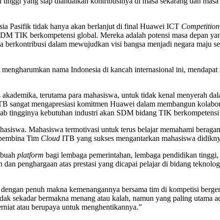
nggi yang siap diandalkan kontribusinya di masa sekarang dan masa d
ia Pasifik tidak hanya akan berlanjut di final Huawei ICT
Competition
n SDM TIK berkompetensi global. Mereka adalah potensi masa depan
serta berkontribusi dalam mewujudkan visi bangsa menjadi negara maju
mengharumkan nama Indonesia di kancah internasional ini, mendapat s
 akademika, terutama para mahasiswa, untuk tidak kenal menyerah dal
. ITB sangat mengapresiasi komitmen Huawei dalam membangun kolaboras
ab tingginya kebutuhan industri akan SDM bidang TIK berkompetensi ti
asiswa. Mahasiswa termotivasi untuk terus belajar memahami beragam 
f, pembina Tim
Cloud
ITB yang sukses mengantarkan mahasiswa didikn
ebuah
platform
bagi lembaga pemerintahan, lembaga pendidikan tinggi, 
an penghargaan atas prestasi yang dicapai pelajar di bidang teknol
engan penuh makna kemenangannya bersama tim di kompetisi bergengs
ini tidak sekadar bermakna menang atau kalah, namun yang paling uta
 berniat atau berupaya untuk menghentikannya.”