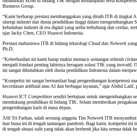
melahirkan SDM di bidang TIK dengan kemampuan serta kompetensi ti
Business Group.
“Kami berharap prestasi membanggakan yang diraih ITB di tingkat As
sinergi industri dan dunia pendidikan tinggi dalam mengembangka
kebutuhan industri di era digital yang serba terhubung dan cerdas, 
ujar Jacky Chen, CEO Huawei Indonesia.
Prestasi mahasiswa ITB di bidang teknologi
Cloud
dan
Network
yang 
Ph.D.
“Keberhasilan ini kami harap makin memacu semangat seluruh civitas
menjadi fondasi penting lahirnya beragam solusi TIK yang inovatif
ini sangat dibutuhkan oleh dunia pendidikan Indonesia dalam menjaw
“Kompetisi ini sangat bermanfaat bagi pengembangan kompetensi mah
kecerdasan artifisial atau AI dan berbagai layanan,” ujar Abdul Lati
Huawei ICT
Competition
sendiri bertujuan untuk mengembangkan s
mendukung pendidikan di bidang TIK. Selain memberikan pengakuan d
pengembangan karir di masa depan.
Afif Tri Farhan, salah seorang anggota Tim
Network
ITB menyambut d
luar biasa ini di tengah tantangan pandemi. Bagi kami, kompetisi 
di tengah situasi sulit yang tidak akan berhenti jika kita semua tidak