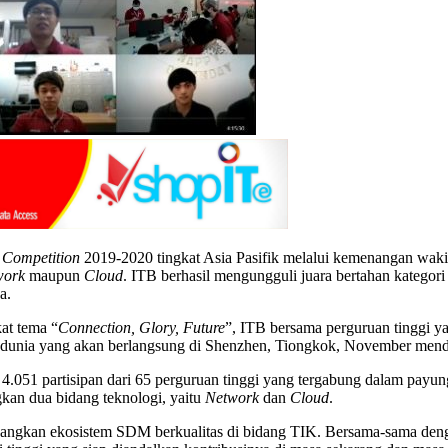
T
Competition
2019-2020 tingkat Asia Pasifik melalui kemenangan waki
work
maupun
Cloud
. ITB berhasil mengungguli juara bertahan kategor
a.
at tema “
Connection, Glory, Future
”, ITB bersama perguruan tinggi y
 dunia yang akan berlangsung di Shenzhen, Tiongkok, November mend
eh 4.051 partisipan dari 65 perguruan tinggi yang tergabung dalam pay
gkan dua bidang teknologi, yaitu
Network
dan
Cloud
.
ngkan ekosistem SDM berkualitas di bidang TIK. Bersama-sama dengan 