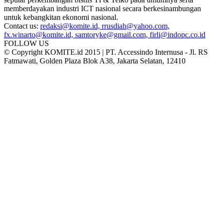
memberdayakan industri ICT nasional secara berkesinambungan
untuk kebangkitan ekonomi nasional.
Contact us:
redaksi@komite.id, rrusdiah@yahoo.com,
fx.winarto@komite.id, samtoryke@gmail.com, firli@indopc.co.id
FOLLOW US
© Copyright KOMITE.id 2015 | PT. Accessindo Internusa - Jl. RS
Fatmawati, Golden Plaza Blok A38, Jakarta Selatan, 12410