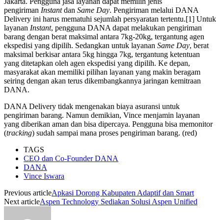
Jakarta. Pengguna jasa layanan dapat memilih jenis
pengiriman
Instant
dan
Same Day
. Pengiriman melalui DANA
Delivery ini harus mematuhi sejumlah persyaratan tertentu.[1] Untuk
layanan
Instant
, pengguna DANA dapat melakukan pengiriman
barang dengan berat maksimal antara 7kg-20kg, tergantung agen
ekspedisi yang dipilih. Sedangkan untuk layanan
Same Day
, berat
maksimal berkisar antara 5kg hingga 7kg, tergantung ketentuan
yang ditetapkan oleh agen ekspedisi yang dipilih. Ke depan,
masyarakat akan memiliki pilihan layanan yang makin beragam
seiring dengan akan terus dikembangkannya jaringan kemitraan
DANA.
DANA Delivery tidak mengenakan biaya asuransi untuk
pengiriman barang. Namun demikian, Vince menjamin layanan
yang diberikan aman dan bisa dipercaya. Pengguna bisa memonitor
(
tracking
) sudah sampai mana proses pengiriman barang. (red)
TAGS
CEO dan Co-Founder DANA
DANA
Vince Iswara
Previous article
Apkasi Dorong Kabupaten Adaptif dan Smart
Next article
Aspen Technology Sediakan Solusi Aspen Unified