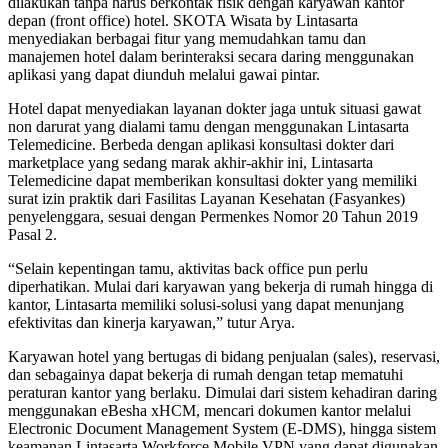
dilakukan tanpa harus berkontak fisik dengan karyawan kantor
depan (front office) hotel. SKOTA Wisata by Lintasarta
menyediakan berbagai fitur yang memudahkan tamu dan
manajemen hotel dalam berinteraksi secara daring menggunakan
aplikasi yang dapat diunduh melalui gawai pintar.
Hotel dapat menyediakan layanan dokter jaga untuk situasi gawat
non darurat yang dialami tamu dengan menggunakan Lintasarta
Telemedicine. Berbeda dengan aplikasi konsultasi dokter dari
marketplace yang sedang marak akhir-akhir ini, Lintasarta
Telemedicine dapat memberikan konsultasi dokter yang memiliki
surat izin praktik dari Fasilitas Layanan Kesehatan (Fasyankes)
penyelenggara, sesuai dengan Permenkes Nomor 20 Tahun 2019
Pasal 2.
“Selain kepentingan tamu, aktivitas back office pun perlu
diperhatikan. Mulai dari karyawan yang bekerja di rumah hingga di
kantor, Lintasarta memiliki solusi-solusi yang dapat menunjang
efektivitas dan kinerja karyawan,” tutur Arya.
Karyawan hotel yang bertugas di bidang penjualan (sales), reservasi,
dan sebagainya dapat bekerja di rumah dengan tetap mematuhi
peraturan kantor yang berlaku. Dimulai dari sistem kehadiran daring
menggunakan eBesha xHCM, mencari dokumen kantor melalui
Electronic Document Management System (E-DMS), hingga sistem
keamanan Lintasarta Workforce Mobile VPN yang dapat digunakan