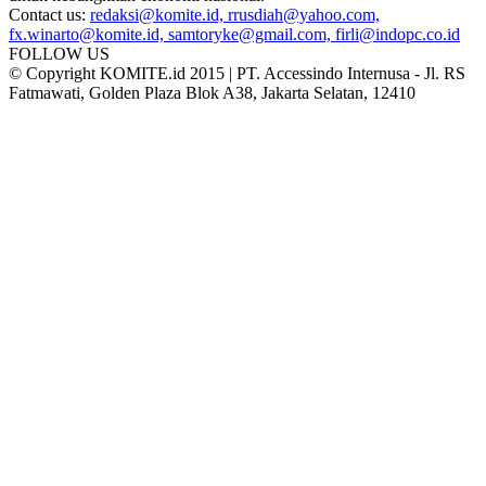
Contact us:
redaksi@komite.id, rrusdiah@yahoo.com,
fx.winarto@komite.id, samtoryke@gmail.com, firli@indopc.co.id
FOLLOW US
© Copyright KOMITE.id 2015 | PT. Accessindo Internusa - Jl. RS
Fatmawati, Golden Plaza Blok A38, Jakarta Selatan, 12410