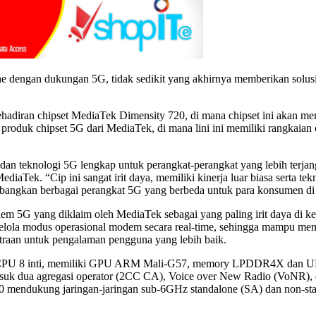
 dengan dukungan 5G, tidak sedikit yang akhirnya memberikan solusi
kehadiran chipset MediaTek Dimensity 720, di mana chipset ini akan
produk chipset 5G dari MediaTek, di mana lini ini memiliki rangkaian 
n teknologi 5G lengkap untuk perangkat-perangkat yang lebih terjang
Tek. “Cip ini sangat irit daya, memiliki kinerja luar biasa serta tek
ngkan berbagai perangkat 5G yang berbeda untuk para konsumen di 
em 5G yang diklaim oleh MediaTek sebagai yang paling irit daya di k
lola modus operasional modem secara real-time, sehingga mampu mempe
ncitraan untuk pengalaman pengguna yang lebih baik.
CPU 8 inti, memiliki GPU ARM Mali-G57, memory LPDDR4X dan UFS 2
ermasuk dua agregasi operator (2CC CA), Voice over New Radio (VoN
720 mendukung jaringan-jaringan sub-6GHz standalone (SA) dan non-s