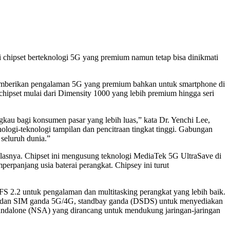
 chipset berteknologi 5G yang premium namun tetap bisa dinikmati
 memberikan pengalaman 5G yang premium bahkan untuk smartphone di
chipset mulai dari Dimensity 1000 yang lebih premium hingga seri
kau bagi konsumen pasar yang lebih luas,” kata Dr. Yenchi Lee,
nologi-teknologi tampilan dan pencitraan tingkat tinggi. Gabungan
seluruh dunia.”
elasnya. Chipset ini mengusung teknologi MediaTek 5G UltraSave di
rpanjang usia baterai perangkat. Chipsey ini turut
.2 untuk pengalaman dan multitasking perangkat yang lebih baik.
R), dan SIM ganda 5G/4G, standbay ganda (DSDS) untuk menyediakan
tandalone (NSA) yang dirancang untuk mendukung jaringan-jaringan