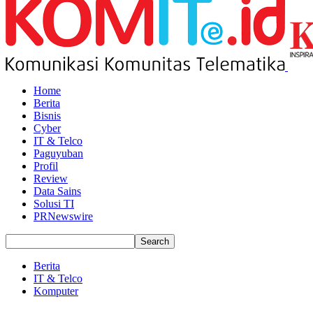
Home
Berita
Bisnis
Cyber
IT & Telco
Paguyuban
Profil
Review
Data Sains
Solusi TI
PRNewswire
Berita
IT & Telco
Komputer