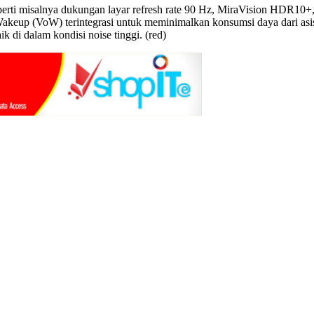
perti misalnya dukungan layar refresh rate 90 Hz, MiraVision HDR10+
keup (VoW) terintegrasi untuk meminimalkan konsumsi daya dari asis
k di dalam kondisi noise tinggi. (red)