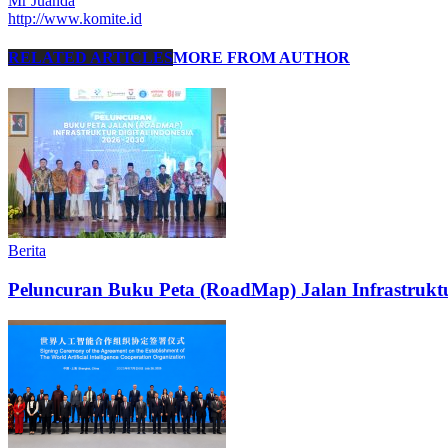
Mr Juanda
http://www.komite.id
RELATED ARTICLES
MORE FROM AUTHOR
Berita
Peluncuran Buku Peta (RoadMap) Jalan Infrastruktu