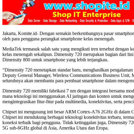
Jakarta, Komite.id- Dengan semakin berkembangnya pasar smartphone
oleh para pengguna perangkat smartphone kelas menengah.
MediaTek termasuk salah satu yang mengikuti tren tersebut dengan 
kelas menengah sekalipun. Dimensity 720 merupakan bagian dari lini 
Dimensity 800 untuk smartphone yang lebih terjangkau.
“Dimensity 720 menetapkan standar baru, menghasilkan pengalaman da
Deputy General Manager, Wireless Communications Business Unit, Media
seluruhnya akan membantu para pembuat smartphone dalam mengemba
Dimensity 720 memiliki fabrikasi 7 nm dengan integrasi bersama mod
mana teknologi ini menggunakan AI jaringan dan konten untuk menge
mengintegrasikan fitur-fitur pada multimedia, konektivitas, serta pe
Chipset ini mengusung inti besar ARM Cortex-A76 2GHz di dalam 
Chipset ini mendukung berbagai teknologi konektivitas terbaru, t
koneksi terbaik bagi pengguna. Tidak ketinggalan juga, Dimensity 
5G sub-6GHz global di Asia, Amerika Utara dan Eropa.