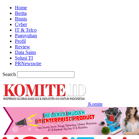
Home
Berita
Bisnis
Cyber
IT & Telco
Paguyuban
Profil
Review
Data Sains
Solusi TI
PRNewswire
Search
Komite