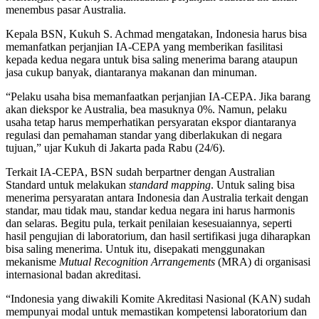
menembus pasar Australia.
Kepala BSN, Kukuh S. Achmad mengatakan, Indonesia harus bisa
memanfatkan perjanjian IA-CEPA yang memberikan fasilitasi
kepada kedua negara untuk bisa saling menerima barang ataupun
jasa cukup banyak, diantaranya makanan dan minuman.
“Pelaku usaha bisa memanfaatkan perjanjian IA-CEPA. Jika barang
akan diekspor ke Australia, bea masuknya 0%. Namun, pelaku
usaha tetap harus memperhatikan persyaratan ekspor diantaranya
regulasi dan pemahaman standar yang diberlakukan di negara
tujuan,” ujar Kukuh di Jakarta pada Rabu (24/6).
Terkait IA-CEPA, BSN sudah berpartner dengan Australian
Standard untuk melakukan
standard mapping
. Untuk saling bisa
menerima persyaratan antara Indonesia dan Australia terkait dengan
standar, mau tidak mau, standar kedua negara ini harus harmonis
dan selaras. Begitu pula, terkait penilaian kesesuaiannya, seperti
hasil pengujian di laboratorium, dan hasil sertifikasi juga diharapkan
bisa saling menerima. Untuk itu, disepakati menggunakan
mekanisme
Mutual Recognition Arrangements
(MRA) di organisasi
internasional badan akreditasi.
“Indonesia yang diwakili Komite Akreditasi Nasional (KAN) sudah
mempunyai modal untuk memastikan kompetensi laboratorium dan