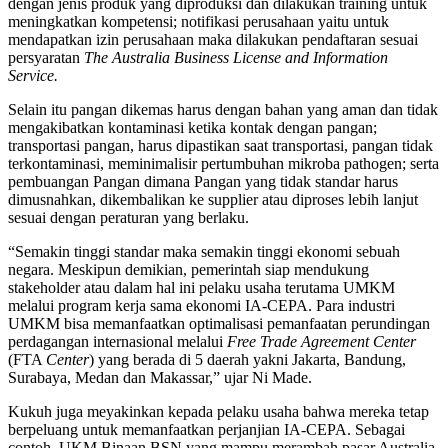
dengan jenis produk yang diproduksi dan dilakukan training untuk
meningkatkan kompetensi; notifikasi perusahaan yaitu untuk
mendapatkan izin perusahaan maka dilakukan pendaftaran sesuai
persyaratan
The Australia Business License and Information
Service.
Selain itu pangan dikemas harus dengan bahan yang aman dan tidak
mengakibatkan kontaminasi ketika kontak dengan pangan;
transportasi pangan, harus dipastikan saat transportasi, pangan tidak
terkontaminasi, meminimalisir pertumbuhan mikroba pathogen; serta
pembuangan Pangan dimana Pangan yang tidak standar harus
dimusnahkan, dikembalikan ke supplier atau diproses lebih lanjut
sesuai dengan peraturan yang berlaku.
“Semakin tinggi standar maka semakin tinggi ekonomi sebuah
negara. Meskipun demikian, pemerintah siap mendukung
stakeholder atau dalam hal ini pelaku usaha terutama UMKM
melalui program kerja sama ekonomi IA-CEPA. Para industri
UMKM bisa memanfaatkan optimalisasi pemanfaatan perundingan
perdagangan internasional melalui
Free Trade Agreement Center
(FTA
Center
) yang berada di 5 daerah yakni Jakarta, Bandung,
Surabaya, Medan dan Makassar,” ujar Ni Made.
Kukuh juga meyakinkan kepada pelaku usaha bahwa mereka tetap
berpeluang untuk memanfaatkan perjanjian IA-CEPA. Sebagai
contoh, UKM Binaan BSN yang mampu merambah pasar Australia