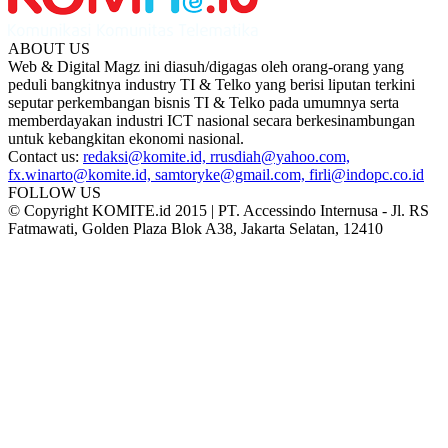
ABOUT US
Web & Digital Magz ini diasuh/digagas oleh orang-orang yang
peduli bangkitnya industry TI & Telko yang berisi liputan terkini
seputar perkembangan bisnis TI & Telko pada umumnya serta
memberdayakan industri ICT nasional secara berkesinambungan
untuk kebangkitan ekonomi nasional.
Contact us:
redaksi@komite.id, rrusdiah@yahoo.com,
fx.winarto@komite.id, samtoryke@gmail.com, firli@indopc.co.id
FOLLOW US
© Copyright KOMITE.id 2015 | PT. Accessindo Internusa - Jl. RS
Fatmawati, Golden Plaza Blok A38, Jakarta Selatan, 12410