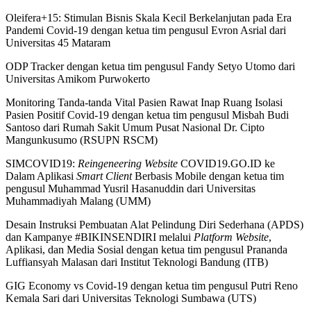
Oleifera+15: Stimulan Bisnis Skala Kecil Berkelanjutan pada Era
Pandemi Covid-19 dengan ketua tim pengusul Evron Asrial dari
Universitas 45 Mataram
ODP Tracker dengan ketua tim pengusul Fandy Setyo Utomo dari
Universitas Amikom Purwokerto
Monitoring Tanda-tanda Vital Pasien Rawat Inap Ruang Isolasi
Pasien Positif Covid-19 dengan ketua tim pengusul Misbah Budi
Santoso dari Rumah Sakit Umum Pusat Nasional Dr. Cipto
Mangunkusumo (RSUPN RSCM)
SIMCOVID19:
Reingeneering Website
COVID19.GO.ID ke
Dalam Aplikasi
Smart Client
Berbasis Mobile dengan ketua tim
pengusul Muhammad Yusril Hasanuddin dari Universitas
Muhammadiyah Malang (UMM)
Desain Instruksi Pembuatan Alat Pelindung Diri Sederhana (APDS)
dan Kampanye #BIKINSENDIRI melalui
Platform Website
,
Aplikasi, dan Media Sosial dengan ketua tim pengusul Prananda
Luffiansyah Malasan dari Institut Teknologi Bandung (ITB)
GIG Economy vs Covid-19 dengan ketua tim pengusul Putri Reno
Kemala Sari dari Universitas Teknologi Sumbawa (UTS)