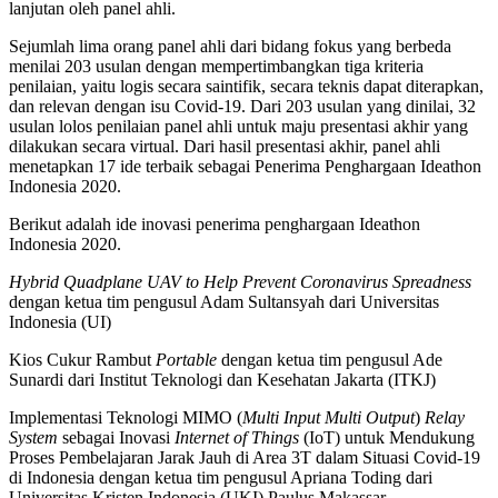
lanjutan oleh panel ahli.
Sejumlah lima orang panel ahli dari bidang fokus yang berbeda
menilai 203 usulan dengan mempertimbangkan tiga kriteria
penilaian, yaitu logis secara saintifik, secara teknis dapat diterapkan,
dan relevan dengan isu Covid-19. Dari 203 usulan yang dinilai, 32
usulan lolos penilaian panel ahli untuk maju presentasi akhir yang
dilakukan secara virtual. Dari hasil presentasi akhir, panel ahli
menetapkan 17 ide terbaik sebagai Penerima Penghargaan Ideathon
Indonesia 2020.
Berikut adalah ide inovasi penerima penghargaan Ideathon
Indonesia 2020.
Hybrid Quadplane UAV to Help Prevent Coronavirus Spreadness
dengan ketua tim pengusul Adam Sultansyah dari Universitas
Indonesia (UI)
Kios Cukur Rambut
Portable
dengan ketua tim pengusul Ade
Sunardi dari Institut Teknologi dan Kesehatan Jakarta (ITKJ)
Implementasi Teknologi MIMO (
Multi Input Multi Output
)
Relay
System
sebagai Inovasi
Internet of Things
(IoT) untuk Mendukung
Proses Pembelajaran Jarak Jauh di Area 3T dalam Situasi Covid-19
di Indonesia dengan ketua tim pengusul Apriana Toding dari
Universitas Kristen Indonesia (UKI) Paulus Makassar