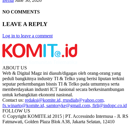
Berita
June 30, 2026
NO COMMENTS
LEAVE A REPLY
Log in to leave a comment
ABOUT US
Web & Digital Magz ini diasuh/digagas oleh orang-orang yang
peduli bangkitnya industry TI & Telko yang berisi liputan terkini
seputar perkembangan bisnis TI & Telko pada umumnya serta
memberdayakan industri ICT nasional secara berkesinambungan
untuk kebangkitan ekonomi nasional.
Contact us:
redaksi@komite.id, rrusdiah@yahoo.com,
fx.winarto@komite.id, samtoryke@gmail.com, firli@indopc.co.id
FOLLOW US
© Copyright KOMITE.id 2015 | PT. Accessindo Internusa - Jl. RS
Fatmawati, Golden Plaza Blok A38, Jakarta Selatan, 12410