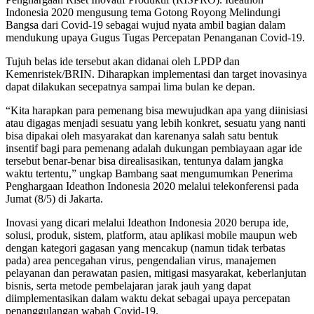
Indonesia 2020 mengusung tema Gotong Royong Melindungi
Bangsa dari Covid-19 sebagai wujud nyata ambil bagian dalam
mendukung upaya Gugus Tugas Percepatan Penanganan Covid-19.
Tujuh belas ide tersebut akan didanai oleh LPDP dan
Kemenristek/BRIN. Diharapkan implementasi dan target inovasinya
dapat dilakukan secepatnya sampai lima bulan ke depan.
“Kita harapkan para pemenang bisa mewujudkan apa yang diinisiasi
atau digagas menjadi sesuatu yang lebih konkret, sesuatu yang nanti
bisa dipakai oleh masyarakat dan karenanya salah satu bentuk
insentif bagi para pemenang adalah dukungan pembiayaan agar ide
tersebut benar-benar bisa direalisasikan, tentunya dalam jangka
waktu tertentu,” ungkap Bambang saat mengumumkan Penerima
Penghargaan Ideathon Indonesia 2020 melalui telekonferensi pada
Jumat (8/5) di Jakarta.
Inovasi yang dicari melalui Ideathon Indonesia 2020 berupa ide,
solusi, produk, sistem, platform, atau aplikasi mobile maupun web
dengan kategori gagasan yang mencakup (namun tidak terbatas
pada) area pencegahan virus, pengendalian virus, manajemen
pelayanan dan perawatan pasien, mitigasi masyarakat, keberlanjutan
bisnis, serta metode pembelajaran jarak jauh yang dapat
diimplementasikan dalam waktu dekat sebagai upaya percepatan
penanggulangan wabah Covid-19.