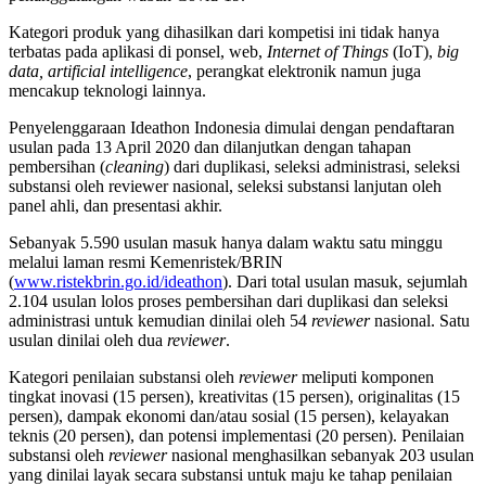
Kategori produk yang dihasilkan dari kompetisi ini tidak hanya
terbatas pada aplikasi di ponsel, web,
Internet of Things
(IoT),
big
data, artificial intelligence
, perangkat elektronik namun juga
mencakup teknologi lainnya.
Penyelenggaraan Ideathon Indonesia dimulai dengan pendaftaran
usulan pada 13 April 2020 dan dilanjutkan dengan tahapan
pembersihan (
cleaning
) dari duplikasi, seleksi administrasi, seleksi
substansi oleh reviewer nasional, seleksi substansi lanjutan oleh
panel ahli, dan presentasi akhir.
Sebanyak 5.590 usulan masuk hanya dalam waktu satu minggu
melalui laman resmi Kemenristek/BRIN
(
www.ristekbrin.go.id/ideathon
). Dari total usulan masuk, sejumlah
2.104 usulan lolos proses pembersihan dari duplikasi dan seleksi
administrasi untuk kemudian dinilai oleh 54
reviewer
nasional. Satu
usulan dinilai oleh dua
reviewer
.
Kategori penilaian substansi oleh
reviewer
meliputi komponen
tingkat inovasi (15 persen), kreativitas (15 persen), originalitas (15
persen), dampak ekonomi dan/atau sosial (15 persen), kelayakan
teknis (20 persen), dan potensi implementasi (20 persen). Penilaian
substansi oleh
reviewer
nasional menghasilkan sebanyak 203 usulan
yang dinilai layak secara substansi untuk maju ke tahap penilaian