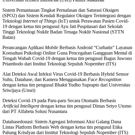
Sistem Pemantauan Tingkat Pernafasan dan Saturasi Oksigen
(SPO2) dan Sistem Kendali Regulator Oksigen Terintegrasi dengan
Teknologi
Internet of Things
(IoT) untuk Perawatan Pasien Covid-
19 dengan ketua tim pengusul Ayu Jati Puspitasari dari Sekolah
Tinggi Teknologi Nuklir Badan Tenaga Nuklir Nasional (STTN
Batan)
Perancangan Aplikasi
Mobile
Berbasis Android “Curhatin” Layanan
Konsultasi Psikologi Online Guna Pencegahan Gangguan Mental di
Tengah Wabah Covid-19 dengan ketua tim pengusul Bagus Juwono
Priambodo dari Institut Teknologi Sepuluh Nopember (ITS)
Alat Deteksi Awal Infeksi Virus Covid-19 Berbasis Hybrid Sensor
Suhu, Database, dan Kamera Menggunakan
Face Recognition
dengan ketua tim pengusul Bhakti Yudho Suprapto dari Universitas
Sriwijaya (Unsri)
Deteksi Covid-19 pada Paru-paru Secara Otomatis Berbasis
Artificial Intelligent
dengan ketua tim pengusul Dimas Setyo Utomo
dari PT Alfabeta Solusi Nusantara
Databasedonasi: Sistem Agregasi Informasi Aksi Galang Dana
Lintas Platform Berbasis Web dengan ketua tim pengusul Etika
Pahang Krisdyan dari Institut Teknologi Sepuluh Nopember (ITS)