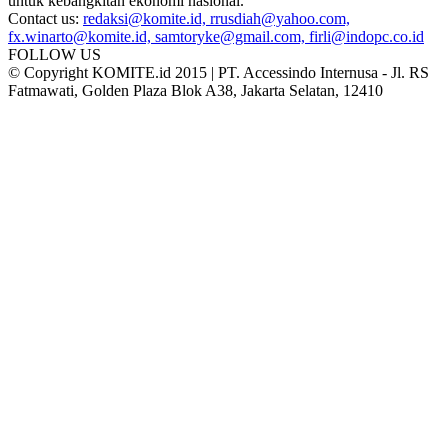
untuk kebangkitan ekonomi nasional.
Contact us:
redaksi@komite.id, rrusdiah@yahoo.com,
fx.winarto@komite.id, samtoryke@gmail.com, firli@indopc.co.id
FOLLOW US
© Copyright KOMITE.id 2015 | PT. Accessindo Internusa - Jl. RS
Fatmawati, Golden Plaza Blok A38, Jakarta Selatan, 12410