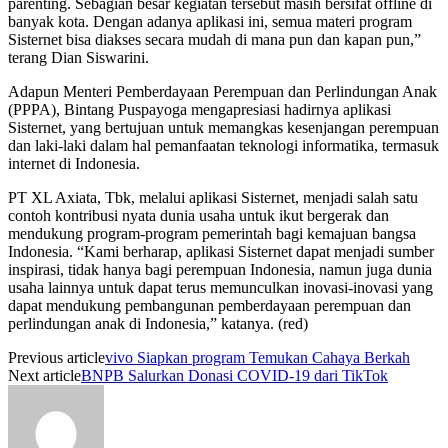
parenting. Sebagian besar kegiatan tersebut masih bersifat offline di
banyak kota. Dengan adanya aplikasi ini, semua materi program
Sisternet bisa diakses secara mudah di mana pun dan kapan pun,”
terang Dian Siswarini.
Adapun Menteri Pemberdayaan Perempuan dan Perlindungan Anak
(PPPA), Bintang Puspayoga mengapresiasi hadirnya aplikasi
Sisternet, yang bertujuan untuk memangkas kesenjangan perempuan
dan laki-laki dalam hal pemanfaatan teknologi informatika, termasuk
internet di Indonesia.
PT XL Axiata, Tbk, melalui aplikasi Sisternet, menjadi salah satu
contoh kontribusi nyata dunia usaha untuk ikut bergerak dan
mendukung program-program pemerintah bagi kemajuan bangsa
Indonesia. “Kami berharap, aplikasi Sisternet dapat menjadi sumber
inspirasi, tidak hanya bagi perempuan Indonesia, namun juga dunia
usaha lainnya untuk dapat terus memunculkan inovasi-inovasi yang
dapat mendukung pembangunan pemberdayaan perempuan dan
perlindungan anak di Indonesia,” katanya. (red)
Previous article
vivo Siapkan program Temukan Cahaya Berkah
Next article
BNPB Salurkan Donasi COVID-19 dari TikTok