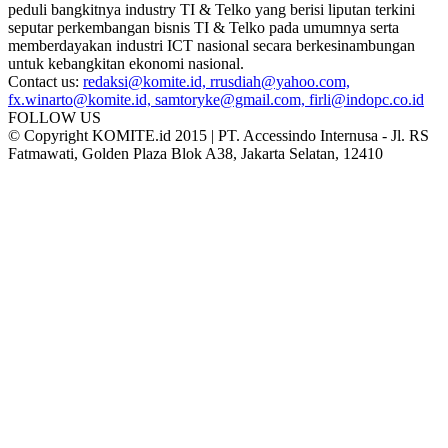
peduli bangkitnya industry TI & Telko yang berisi liputan terkini
seputar perkembangan bisnis TI & Telko pada umumnya serta
memberdayakan industri ICT nasional secara berkesinambungan
untuk kebangkitan ekonomi nasional.
Contact us:
redaksi@komite.id, rrusdiah@yahoo.com,
fx.winarto@komite.id, samtoryke@gmail.com, firli@indopc.co.id
FOLLOW US
© Copyright KOMITE.id 2015 | PT. Accessindo Internusa - Jl. RS
Fatmawati, Golden Plaza Blok A38, Jakarta Selatan, 12410