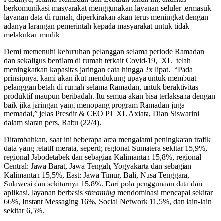
berkomunikasi masyarakat menggunakan layanan seluler termasuk
layanan data di rumah, diperkirakan akan terus meningkat dengan
adanya larangan pemerintah kepada masyarakat untuk tidak
melakukan mudik.
Demi memenuhi kebutuhan pelanggan selama periode Ramadan
dan sekaligus berdiam di rumah terkait Covid-19, XL telah
meningkatkan kapasitas jaringan data hingga 2x lipat. “Pada
prinsipnya, kami akan ikut mendukung upaya untuk membuat
pelanggan betah di rumah selama Ramadan, untuk beraktivitas
produktif maupun beribadah. Itu semua akan bisa terlaksana dengan
baik jika jaringan yang menopang program Ramadan juga
memadai,” jelas Presdir & CEO PT XL Axiata, Dian Siswarini
dalam siaran pers, Rabu (22/4).
Ditambahkan, saat ini beberapa area mengalami peningkatan trafik
data yang relatif merata, seperti; regional Sumatera sekitar 15,9%,
regional Jabodetabek dan sebagian Kalimantan 15,8%, regional
Central: Jawa Barat, Jawa Tengah, Yogyakarta dan sebagian
Kalimantan 15,5%, East: Jawa Timur, Bali, Nusa Tenggara,
Sulawesi dan sekitarnya 15,8%. Dari pola penggunaan data dan
aplikasi, layanan berbasis
streaming
mendominasi mencapai sekitar
66%, Instant Messaging 16%, Social Network 11,5%, dan lain-lain
sekitar 6,5%.