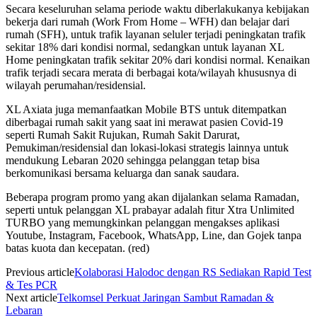
Secara keseluruhan selama periode waktu diberlakukanya kebijakan
bekerja dari rumah (Work From Home – WFH) dan belajar dari
rumah (SFH), untuk trafik layanan seluler terjadi peningkatan trafik
sekitar 18% dari kondisi normal, sedangkan untuk layanan XL
Home peningkatan trafik sekitar 20% dari kondisi normal. Kenaikan
trafik terjadi secara merata di berbagai kota/wilayah khususnya di
wilayah perumahan/residensial.
XL Axiata juga memanfaatkan Mobile BTS untuk ditempatkan
diberbagai rumah sakit yang saat ini merawat pasien Covid-19
seperti Rumah Sakit Rujukan, Rumah Sakit Darurat,
Pemukiman/residensial dan lokasi-lokasi strategis lainnya untuk
mendukung Lebaran 2020 sehingga pelanggan tetap bisa
berkomunikasi bersama keluarga dan sanak saudara.
Beberapa program promo yang akan dijalankan selama Ramadan,
seperti untuk pelanggan XL prabayar adalah fitur Xtra Unlimited
TURBO yang memungkinkan pelanggan mengakses aplikasi
Youtube, Instagram, Facebook, WhatsApp, Line, dan Gojek tanpa
batas kuota dan kecepatan. (red)
Previous article
Kolaborasi Halodoc dengan RS Sediakan Rapid Test
& Tes PCR
Next article
Telkomsel Perkuat Jaringan Sambut Ramadan &
Lebaran