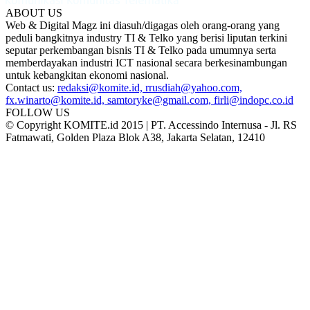
ABOUT US
Web & Digital Magz ini diasuh/digagas oleh orang-orang yang
peduli bangkitnya industry TI & Telko yang berisi liputan terkini
seputar perkembangan bisnis TI & Telko pada umumnya serta
memberdayakan industri ICT nasional secara berkesinambungan
untuk kebangkitan ekonomi nasional.
Contact us:
redaksi@komite.id, rrusdiah@yahoo.com,
fx.winarto@komite.id, samtoryke@gmail.com, firli@indopc.co.id
FOLLOW US
© Copyright KOMITE.id 2015 | PT. Accessindo Internusa - Jl. RS
Fatmawati, Golden Plaza Blok A38, Jakarta Selatan, 12410