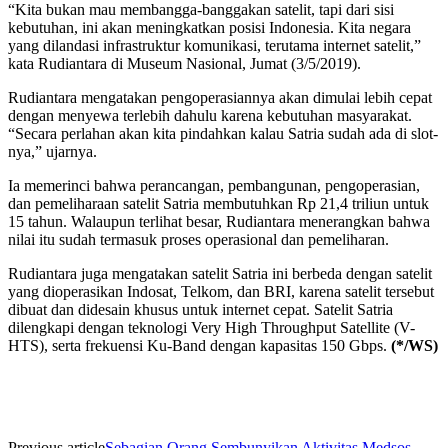
“Kita bukan mau membangga-banggakan satelit, tapi dari sisi
kebutuhan, ini akan meningkatkan posisi Indonesia. Kita negara
yang dilandasi infrastruktur komunikasi, terutama internet satelit,”
kata Rudiantara di Museum Nasional, Jumat (3/5/2019).
Rudiantara mengatakan pengoperasiannya akan dimulai lebih cepat
dengan menyewa terlebih dahulu karena kebutuhan masyarakat.
“Secara perlahan akan kita pindahkan kalau Satria sudah ada di slot-
nya,” ujarnya.
Ia memerinci bahwa perancangan, pembangunan, pengoperasian,
dan pemeliharaan satelit Satria membutuhkan Rp 21,4 triliun untuk
15 tahun. Walaupun terlihat besar, Rudiantara menerangkan bahwa
nilai itu sudah termasuk proses operasional dan pemeliharan.
Rudiantara juga mengatakan satelit Satria ini berbeda dengan satelit
yang dioperasikan Indosat, Telkom, dan BRI, karena satelit tersebut
dibuat dan didesain khusus untuk internet cepat. Satelit Satria
dilengkapi dengan teknologi Very High Throughput Satellite (V-
HTS), serta frekuensi Ku-Band dengan kapasitas 150 Gbps.
(*/WS)
Previous article
Sebagian Orang Sembunyikan Aktivitas Medsos